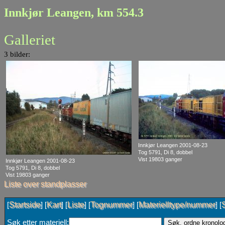
Innkjør Leangen, km 554.3
Galleriet
3 bilder:
Innkjør Leangen 2001-08-23
Tog 5791, Di 8, dobbel
Vist 19803 ganger
Innkjør Leangen 2001-08-23
Tog 5791, Di 8, dobbel
Vist 19803 ganger
Liste over standplasser
Startside
Kart
Liste
Tognummer
Materielltype/nummer
[
] [
] [
] [
] [
] [
Søk etter materiell: