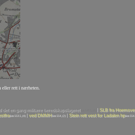
 eller rett i nærheten.
|
d det en gang militære beredskapslageret
SLB fra Hoemsve
km 549.5, (0)
|
|
stfra
ved DMMH
Stein rett vest for Ladalen hp
km 553.5, (4)
km 554, (2)
km 554.2