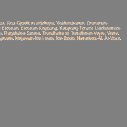
oa
,
Roa-Gjøvik m sidelinjer
,
Valdresbanen
,
Drammen-
-Elverum
,
Elverum-Koppang
,
Koppang-Tynset
,
Lillehammer-
n
,
Rugldalen-Støren
,
Trondheim st
,
Trondheim-Være
,
Være
,
javatn
,
Majavatn-Mo i rana
,
Mo-Bodø
,
Hønefoss-Ål
,
Ål-Voss
,