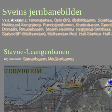
Sveins jernbanebilder
Velg strekning:
Hovedbanen
,
Oslo Ø/S
,
Østfoldbanen
,
Solørb
Hokksund-Kongsberg
,
Randsfjordbanen, Krøderbanen, Speri
Dombås
,
Raumabanen
,
Støren-Heimdal
,
Heggstad-Selsbakk
Sjølyst BP-(Midtsandan)
,
Midtsandan-Hell
,
Hell-Storlien
,
Hell
Stavne-Leangenbanen
Størenbanen
Meråkerbanen
Tilgrensende:
,