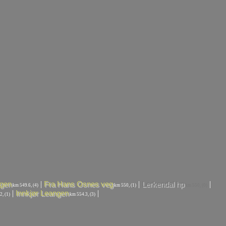
|
|
|
gen
Fra Hans Osnes veg
Lerkendal hp
km 549.6, (4)
km 550, (1)
km 550, (0)
|
|
Innkjør Leangen
, (1)
km 554.3, (3)