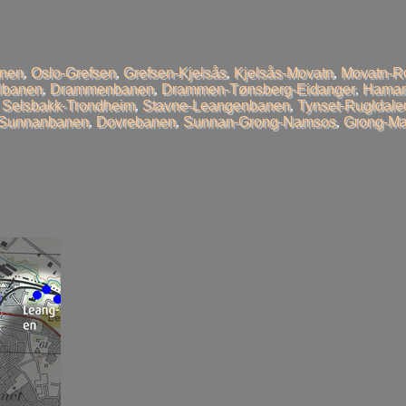
anen
,
Oslo-Grefsen
,
Grefsen-Kjelsås
,
Kjelsås-Movatn
,
Movatn-R
llbanen
,
Drammenbanen
,
Drammen-Tønsberg-Eidanger
,
Hamar
,
Selsbakk-Trondheim
,
Stavne-Leangenbanen
,
Tynset-Rugldale
-Sunnanbanen
,
Dovrebanen
,
Sunnan-Grong-Namsos
,
Grong-Ma