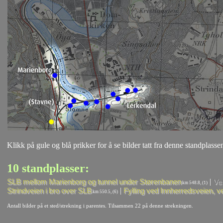
Klikk på gule og blå prikker for å se bilder tatt fra denne standplassen
10 standplasser:
|
SLB mellom Marienborg og tunnel under Størenbanen
Ve
km 548.8, (1)
|
Strindveien i bro over SLB
Fylling ved Innherredsveien, ve
km 550.5, (6)
Antall bilder på et sted/strekning i parentes. Tilsammen 22 på denne strekningen.