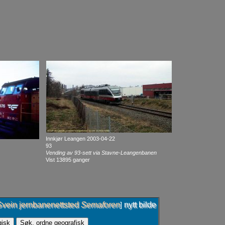
Innkjør Leangen 2003-04-22
93
Vending av 93-sett via Stavne-Leangenbanen
Vist 13895 ganger
Svein jernbanenettsted
Semaforen
nytt bilde
]