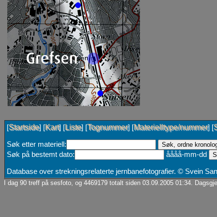
Startside
Kart
Liste
Tognummer
Materielltype/nummer
[
] [
] [
] [
] [
] [
Søk etter materiell:
Søk på bestemt dato:
åååå-mm-dd
Database over strekningsrelaterte jernbanefotografier. © Svein S
I dag 90 treff på sesfoto, og 4469179 totalt siden 03.09.2005 01:34. Dagsgje