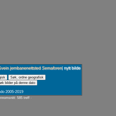
Svein jernbanenettsted
Semaforen
nytt bilde
]
ando 2005-2019
nnomsnitt: 585 treff ·