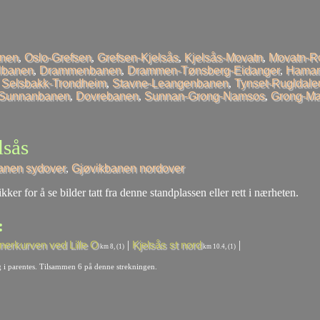
anen
,
Oslo-Grefsen
,
Grefsen-Kjelsås
,
Kjelsås-Movatn
,
Movatn-R
llbanen
,
Drammenbanen
,
Drammen-Tønsberg-Eidanger
,
Hamar
,
Selsbakk-Trondheim
,
Stavne-Leangenbanen
,
Tynset-Rugldale
-Sunnanbanen
,
Dovrebanen
,
Sunnan-Grong-Namsos
,
Grong-Ma
lsås
anen sydover
,
Gjøvikbanen nordover
kker for å se bilder tatt fra denne standplassen eller rett i nærheten.
:
|
|
nnerkurven ved Lille O
Kjelsås st nord
km 8, (1)
km 10.4, (1)
ng i parentes. Tilsammen 6 på denne strekningen.