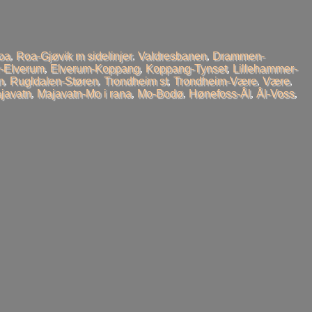
oa
,
Roa-Gjøvik m sidelinjer
,
Valdresbanen
,
Drammen-
-Elverum
,
Elverum-Koppang
,
Koppang-Tynset
,
Lillehammer-
n
,
Rugldalen-Støren
,
Trondheim st
,
Trondheim-Være
,
Være
,
javatn
,
Majavatn-Mo i rana
,
Mo-Bodø
,
Hønefoss-Ål
,
Ål-Voss
,