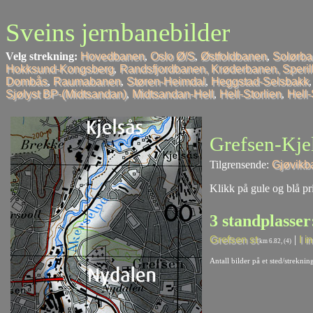
Sveins jernbanebilder
Velg strekning:
Hovedbanen
,
Oslo Ø/S
,
Østfoldbanen
,
Solørb
Hokksund-Kongsberg
,
Randsfjordbanen, Krøderbanen, Speri
Dombås
,
Raumabanen
,
Støren-Heimdal
,
Heggstad-Selsbakk
Sjølyst BP-(Midtsandan)
,
Midtsandan-Hell
,
Hell-Storlien
,
Hell
Grefsen-Kje
Tilgrensende:
Gjøvikb
Klikk på gule og blå pri
3 standplasser
|
Grefsen st
I i
km 6.82, (4)
Antall bilder på et sted/strekni