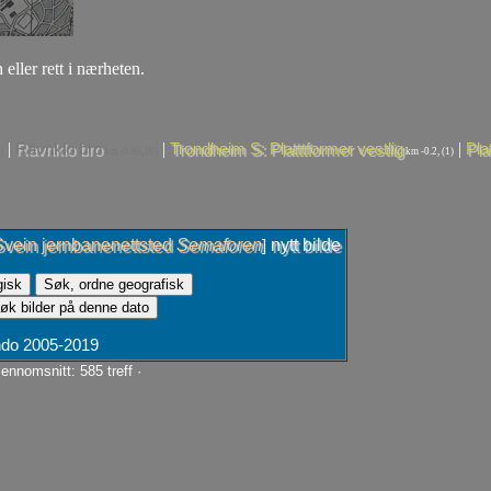
 eller rett i nærheten.
|
|
|
Ravnklo bro
Trondheim S: Platttformer vestlig
Pla
)
km -0.35, (0)
km -0.2, (1)
Svein jernbanenettsted
Semaforen
nytt bilde
]
ando 2005-2019
ennomsnitt: 585 treff ·