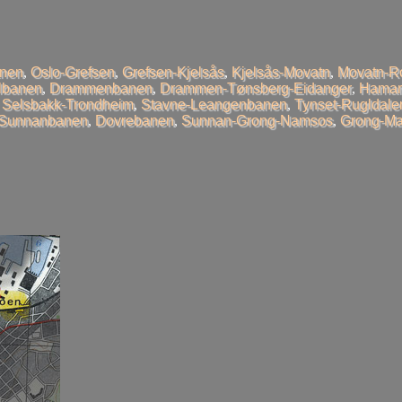
anen
,
Oslo-Grefsen
,
Grefsen-Kjelsås
,
Kjelsås-Movatn
,
Movatn-R
llbanen
,
Drammenbanen
,
Drammen-Tønsberg-Eidanger
,
Hamar
,
Selsbakk-Trondheim
,
Stavne-Leangenbanen
,
Tynset-Rugldale
-Sunnanbanen
,
Dovrebanen
,
Sunnan-Grong-Namsos
,
Grong-Ma