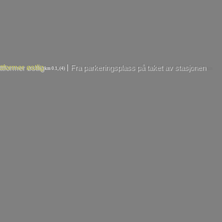
|
ttformer østlig
Fra parkeringsplass på taket av stasjonen
km 0.1, (4)
km