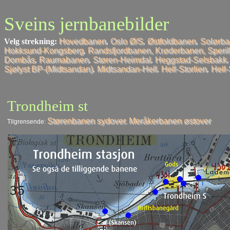
Sveins jernbanebilder
Velg strekning:
Hovedbanen
,
Oslo Ø/S
,
Østfoldbanen
,
Solørb
Hokksund-Kongsberg
,
Randsfjordbanen, Krøderbanen, Speri
Dombås
,
Raumabanen
,
Støren-Heimdal
,
Heggstad-Selsbakk
Sjølyst BP-(Midtsandan)
,
Midtsandan-Hell
,
Hell-Storlien
,
Hell
Trondheim st
Størenbanen sydover
Meråkerbanen østover
Tilgrensende:
,