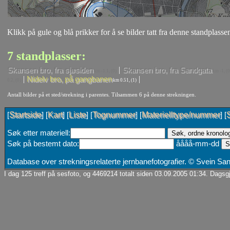
Klikk på gule og blå prikker for å se bilder tatt fra denne standplassen
7 standplasser:
|
Skansen bro, fra sjøsiden
Skansen bro, fra Sandgata
km -1.1, (0)
km -1, (0
|
|
Nidelv bro, på gangbanen
0.2, (0)
km 0.51, (1)
Antall bilder på et sted/strekning i parentes. Tilsammen 6 på denne strekningen.
Startside
Kart
Liste
Tognummer
Materielltype/nummer
[
] [
] [
] [
] [
] [
Søk etter materiell:
Søk på bestemt dato:
åååå-mm-dd
Database over strekningsrelaterte jernbanefotografier. © Svein S
I dag 125 treff på sesfoto, og 4469214 totalt siden 03.09.2005 01:34. Dagsgj