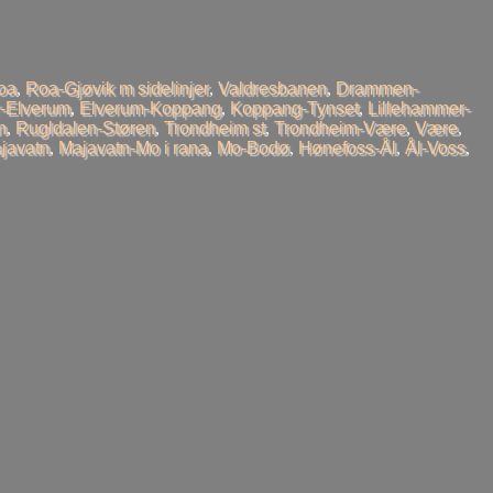
oa
,
Roa-Gjøvik m sidelinjer
,
Valdresbanen
,
Drammen-
-Elverum
,
Elverum-Koppang
,
Koppang-Tynset
,
Lillehammer-
n
,
Rugldalen-Støren
,
Trondheim st
,
Trondheim-Være
,
Være
,
javatn
,
Majavatn-Mo i rana
,
Mo-Bodø
,
Hønefoss-Ål
,
Ål-Voss
,