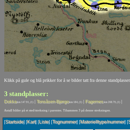
Klikk på gule og blå prikker for å se bilder tatt fra denne standplassen
3 standplasser:
|
|
|
Dokka
Tonsåsen-Bjørgo
Fagernes
km 147.91, (1)
km 184, (1)
km 208.79, (1)
Antall bilder på et sted/strekning i parentes. Tilsammen 3 på denne strekningen.
Startside
Kart
Liste
Tognummer
Materielltype/nummer
[
] [
] [
] [
] [
] [