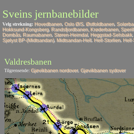
Sveins jernbanebilder
Velg strekning:
Hovedbanen
,
Oslo Ø/S
,
Østfoldbanen
,
Solørb
Hokksund-Kongsberg
,
Randsfjordbanen, Krøderbanen, Speri
Dombås
,
Raumabanen
,
Støren-Heimdal
,
Heggstad-Selsbakk
Sjølyst BP-(Midtsandan)
,
Midtsandan-Hell
,
Hell-Storlien
,
Hell
Valdresbanen
Tilgrensende:
Gjøvikbanen nordover
,
Gjøvikbanen sydover