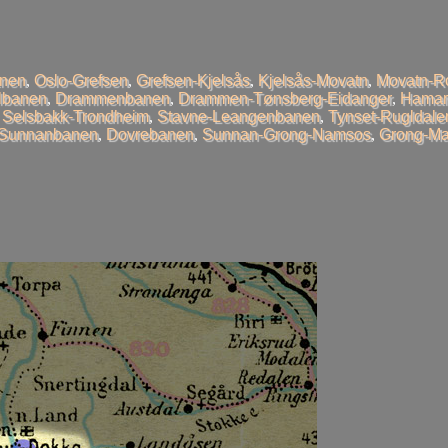
anen
,
Oslo-Grefsen
,
Grefsen-Kjelsås
,
Kjelsås-Movatn
,
Movatn-R
llbanen
,
Drammenbanen
,
Drammen-Tønsberg-Eidanger
,
Hamar
,
Selsbakk-Trondheim
,
Stavne-Leangenbanen
,
Tynset-Rugldale
-Sunnanbanen
,
Dovrebanen
,
Sunnan-Grong-Namsos
,
Grong-Ma