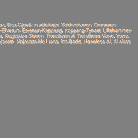
oa
,
Roa-Gjøvik m sidelinjer
,
Valdresbanen
,
Drammen-
-Elverum
,
Elverum-Koppang
,
Koppang-Tynset
,
Lillehammer-
n
,
Rugldalen-Støren
,
Trondheim st
,
Trondheim-Være
,
Være
,
javatn
,
Majavatn-Mo i rana
,
Mo-Bodø
,
Hønefoss-Ål
,
Ål-Voss
,