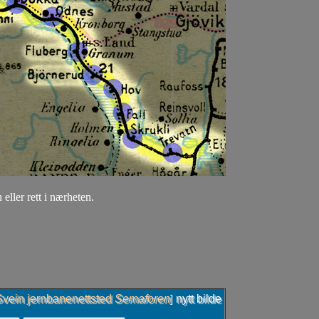
 eller rett i nærheten.
Svein jernbanenettsted
Semaforen
nytt bilde
]