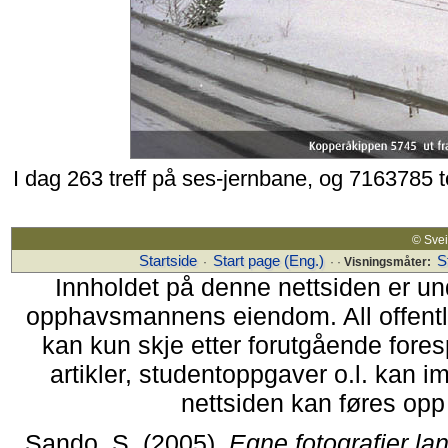
I dag 263 treff på ses-jernbane, og 7163785 
© Sv
Startside
Start page (Eng.)
S
·
· ·
Visningsmåter:
Innholdet på denne nettsiden er un
opphavsmannens eiendom. All offentlig 
kan kun skje etter forutgående fores
artikler, studentoppgaver o.l. kan i
nettsiden kan føres opp i
Sando, S. (2005).
Egne fotografier la