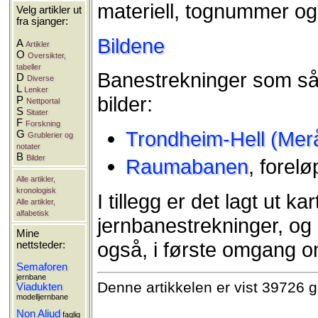
materiell, tognummer og
Velg artikler ut
fra sjanger:
Bildene
A
Artikler
O
Oversikter,
tabeller
Banestrekninger som så l
D
Diverse
L
Lenker
bilder:
P
Nettportal
S
Sitater
F
Forskning
Trondheim-Hell (Mer
G
Grublerier og
notater
B
Bilder
Raumabanen
, forelø
Alle artikler,
kronologisk
I tillegg er det lagt ut ka
Alle artikler,
alfabetisk
jernbanestrekninger, og gr
Mine
også, i første omgang om
nettsteder:
Semaforen
jernbane
Denne artikkelen er vist 39726 
Viadukten
modelljernbane
Non Aliud
faglig