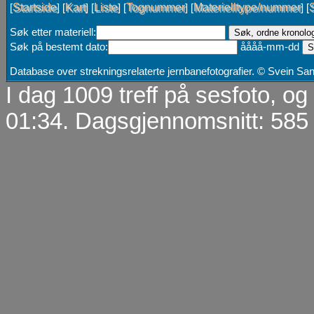
Startside
Kart
Liste
Tognummer
Materielltype/nummer
[
] [
] [
] [
] [
] [
Søk etter materiell:
Søk på bestemt dato:
åååå-mm-dd
Database over strekningsrelaterte jernbanefotografier. © Svein S
I dag 1009 treff på sesfoto, o
01:34. Dagsgjennomsnitt: 585 t