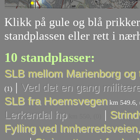
Klikk på gule og blå prikker 
standplassen eller rett i nær
10 standplasser:
SLB mellom Marienborg og 
|
Ved det en gang militær
(1)
SLB fra Hoemsvegen
km 549.6, 
|
Lerkendal hp
Strind
km 550, (0)
Fylling ved Innherredsveien,