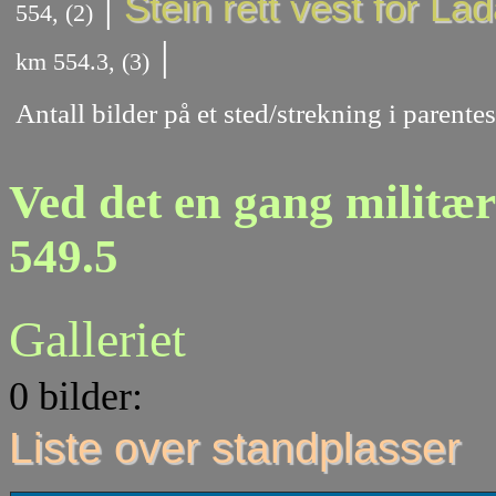
|
Stein rett vest for La
554, (2)
|
km 554.3, (3)
Antall bilder på et sted/strekning i parent
Ved det en gang militæ
549.5
Galleriet
0 bilder:
Liste over standplasser