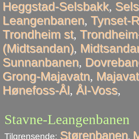
Heggstad-Selsbakk
,
Sel
Leangenbanen
,
Tynset-R
Trondheim st
,
Trondheim
(Midtsandan)
,
Midtsandan
Sunnanbanen
,
Dovreban
Grong-Majavatn
,
Majavat
Hønefoss-Ål
,
Ål-Voss
,
Stavne-Leangenbanen
Størenbanen
Tilgrensende:
,