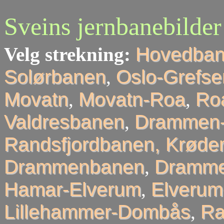
Sveins jernbanebilder
Velg strekning:
Hovedba
Solørbanen
,
Oslo-Grefse
Movatn
,
Movatn-Roa
,
Roa
Valdresbanen
,
Drammen-
Randsfjordbanen, Krøder
Drammenbanen
,
Dramme
Hamar-Elverum
,
Elveru
Lillehammer-Dombås
,
R