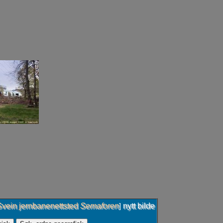
Svein jernbanenettsted
Semaforen
nytt bilde
]