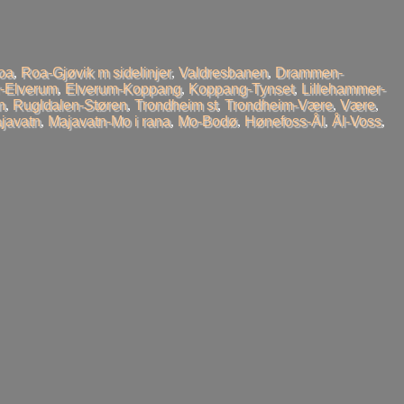
oa
,
Roa-Gjøvik m sidelinjer
,
Valdresbanen
,
Drammen-
-Elverum
,
Elverum-Koppang
,
Koppang-Tynset
,
Lillehammer-
n
,
Rugldalen-Støren
,
Trondheim st
,
Trondheim-Være
,
Være
,
javatn
,
Majavatn-Mo i rana
,
Mo-Bodø
,
Hønefoss-Ål
,
Ål-Voss
,