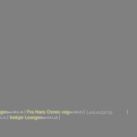
|
|
|
gen
Fra Hans Osnes veg
Lerkendal hp
km 549.6, (4)
km 550, (1)
km 550, (0)
|
|
Innkjør Leangen
, (1)
km 554.3, (3)