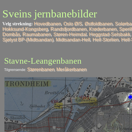
Sveins jernbanebilder
Velg strekning:
Hovedbanen
,
Oslo Ø/S
,
Østfoldbanen
,
Solørb
Hokksund-Kongsberg
,
Randsfjordbanen, Krøderbanen, Speri
Dombås
,
Raumabanen
,
Støren-Heimdal
,
Heggstad-Selsbakk
Sjølyst BP-(Midtsandan)
,
Midtsandan-Hell
,
Hell-Storlien
,
Hell
Stavne-Leangenbanen
Størenbanen
Meråkerbanen
Tilgrensende:
,