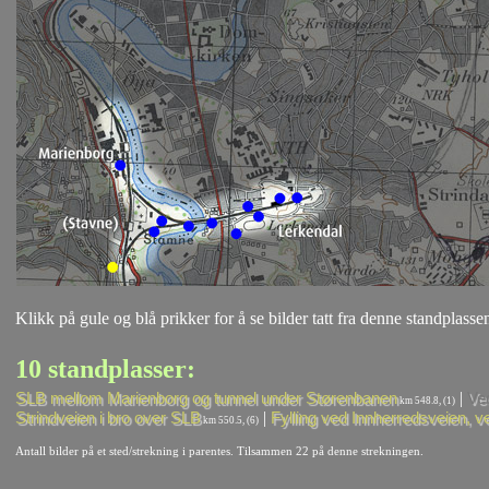
Klikk på gule og blå prikker for å se bilder tatt fra denne standplassen
10 standplasser:
|
SLB mellom Marienborg og tunnel under Størenbanen
Ve
km 548.8, (1)
|
Strindveien i bro over SLB
Fylling ved Innherredsveien, ve
km 550.5, (6)
Antall bilder på et sted/strekning i parentes. Tilsammen 22 på denne strekningen.