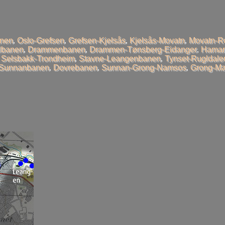
anen
,
Oslo-Grefsen
,
Grefsen-Kjelsås
,
Kjelsås-Movatn
,
Movatn-R
llbanen
,
Drammenbanen
,
Drammen-Tønsberg-Eidanger
,
Hamar
,
Selsbakk-Trondheim
,
Stavne-Leangenbanen
,
Tynset-Rugldale
-Sunnanbanen
,
Dovrebanen
,
Sunnan-Grong-Namsos
,
Grong-Ma