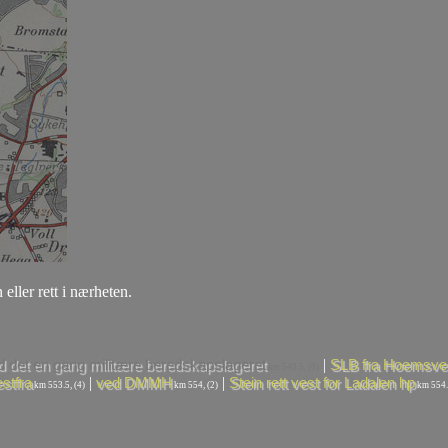
 eller rett i nærheten.
|
d det en gang militære beredskapslageret
SLB fra Hoemsve
km 549.5, (0)
|
|
stfra
ved DMMH
Stein rett vest for Ladalen hp
km 553.5, (4)
km 554, (2)
km 554.2