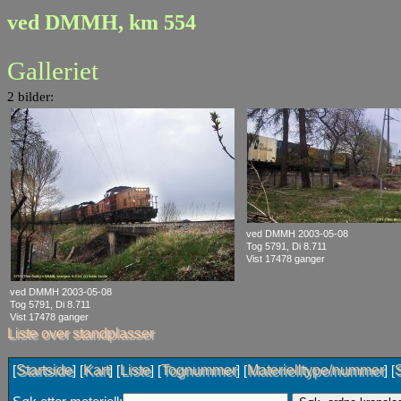
ved DMMH, km 554
Galleriet
2 bilder:
ved DMMH 2003-05-08
Tog 5791, Di 8.711
Vist 17478 ganger
ved DMMH 2003-05-08
Tog 5791, Di 8.711
Vist 17478 ganger
Liste over standplasser
Startside
Kart
Liste
Tognummer
Materielltype/nummer
[
] [
] [
] [
] [
] [