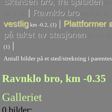
Skansen bro, fra sjøsiden
km -
|
Ravnklo bro
km -1, (0)
km -0.35, (0)
|
vestlig
Plattformer ø
km -0.2, (1)
på taket av stasjonen
km 0.2, (0
|
(1)
Antall bilder på et sted/strekning i parent
Ravnklo bro, km -0.35
Galleriet
0 bilder: