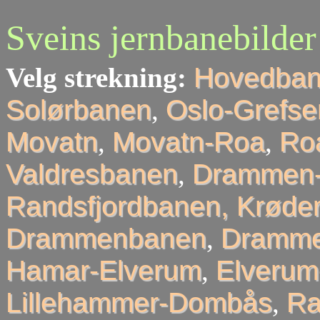
Sveins jernbanebilder
Velg strekning:
Hovedba
Solørbanen
,
Oslo-Grefse
Movatn
,
Movatn-Roa
,
Roa
Valdresbanen
,
Drammen-
Randsfjordbanen, Krøder
Drammenbanen
,
Dramme
Hamar-Elverum
,
Elveru
Lillehammer-Dombås
,
R