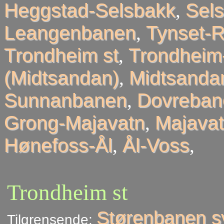
Heggstad-Selsbakk
,
Sel
Leangenbanen
,
Tynset-R
Trondheim st
,
Trondheim
(Midtsandan)
,
Midtsandan
Sunnanbanen
,
Dovreban
Grong-Majavatn
,
Majavat
Hønefoss-Ål
,
Ål-Voss
,
Trondheim st
Størenbanen s
Tilgrensende: