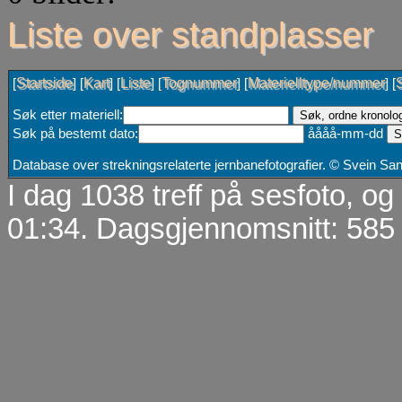
Liste over standplasser
Startside
Kart
Liste
Tognummer
Materielltype/nummer
[
] [
] [
] [
] [
] [
Søk etter materiell:
Søk på bestemt dato:
åååå-mm-dd
Database over strekningsrelaterte jernbanefotografier. © Svein S
I dag 1038 treff på sesfoto, o
01:34. Dagsgjennomsnitt: 585 t