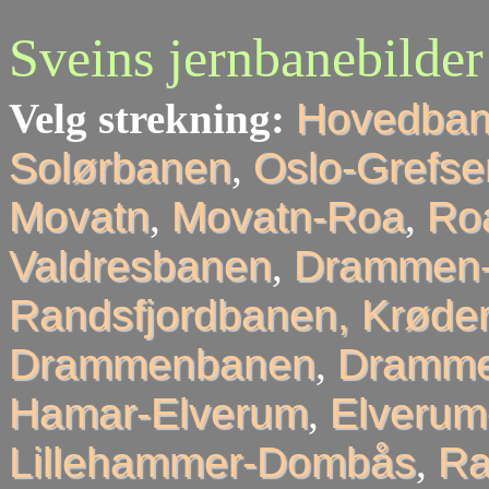
Sveins jernbanebilder
Velg strekning:
Hovedba
Solørbanen
,
Oslo-Grefse
Movatn
,
Movatn-Roa
,
Roa
Valdresbanen
,
Drammen-
Randsfjordbanen, Krøder
Drammenbanen
,
Dramme
Hamar-Elverum
,
Elveru
Lillehammer-Dombås
,
R