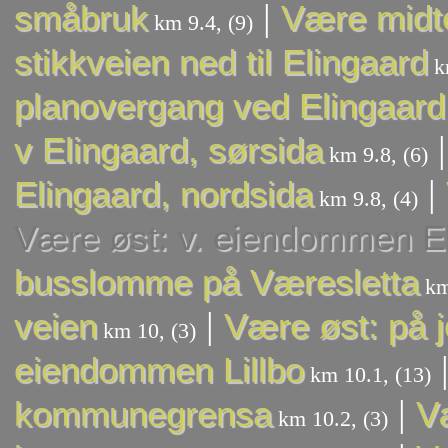
|
småbruk
Være midte
km 9.4, (9)
stikkveien ned til Elingaard
km
planovergang ved Elingaard
v Elingaard, sørsida
km 9.8, (6)
|
Elingaard, nordsida
km 9.8, (4)
Være øst: v. eiendommen E
busslomme på Væresletta
km
|
veien
Være øst: på j
km 10, (3)
eiendommen Lillbo
km 10.1, (13)
|
kommunegrensa
V
km 10.2, (3)