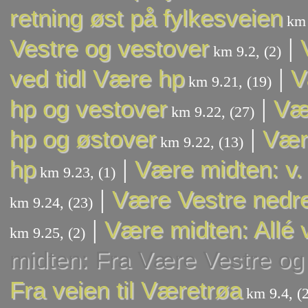
retning øst på fylkesveien
km 
|
Vestre og vestover
km 9.2, (2)
|
ved tidl Være hp
V
km 9.21, (19)
|
hp og vestover
Vær
km 9.22, (27)
|
hp og østover
Være
km 9.22, (13)
|
hp
Være midten: v.
km 9.23, (1)
|
Være Vestre nedr
km 9.24, (23)
|
Være midten: Allé 
km 9.25, (2)
midten: Fra Være Vestre og
Fra veien til Væretrøa
km 9.4, (2