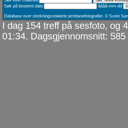
Søk etter materiell:
Søk på bestemt dato:
åååå-mm-dd
Database over strekningsrelaterte jernbanefotografier. © Svein S
I dag 154 treff på sesfoto, og
01:34. Dagsgjennomsnitt: 585 t