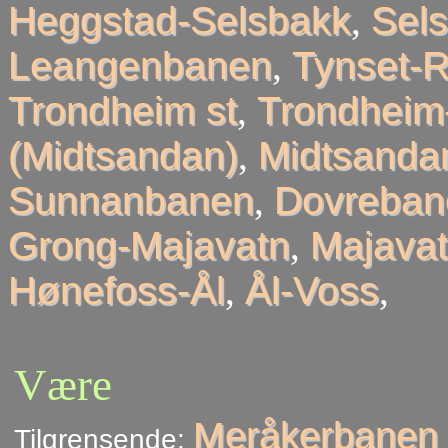
Heggstad-Selsbakk
,
Sel
Leangenbanen
,
Tynset-R
Trondheim st
,
Trondheim
(Midtsandan)
,
Midtsandan
Sunnanbanen
,
Dovreban
Grong-Majavatn
,
Majavat
Hønefoss-Ål
,
Ål-Voss
,
Være
Meråkerbanen 
Tilgrensende: