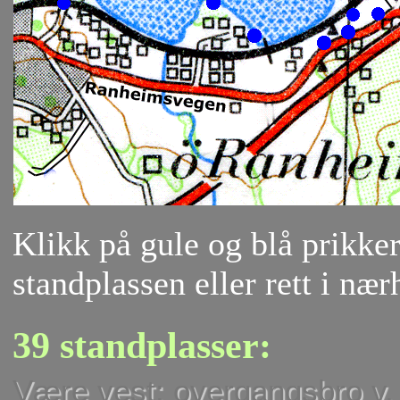
Klikk på gule og blå prikker 
standplassen eller rett i nær
39 standplasser:
Være vest: overgangsbro v