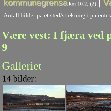
|
kommunegrensa
V
km 10.2, (2)
Antall bilder på et sted/strekning i paren
Være vest: I fjæra ved
9
Galleriet
14 bilder: