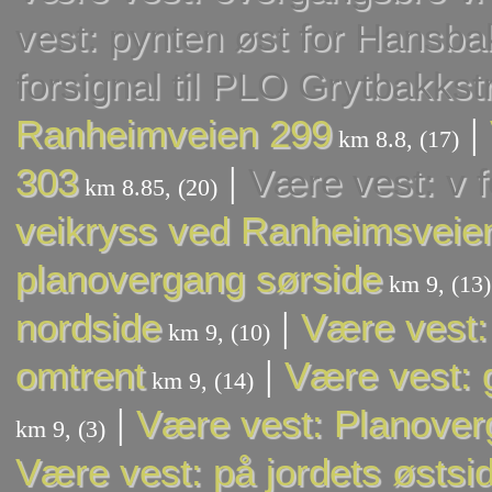
vest: pynten øst for Hansba
forsignal til PLO Grytbakks
|
Ranheimveien 299
km 8.8, (17)
|
303
Være vest: v f
km 8.85, (20)
veikryss ved Ranheimsveien
planovergang sørside
km 9, (13)
|
nordside
Være vest:
km 9, (10)
|
omtrent
Være vest: 
km 9, (14)
|
Være vest: Planoverg
km 9, (3)
Være vest: på jordets østsi