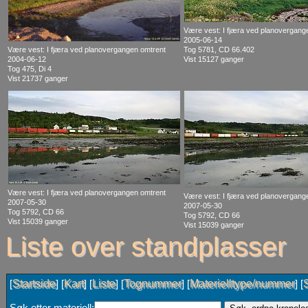
Være vest: I fjæra ved planovergang
2005-06-14
Være vest: I fjæra ved planovergangen omtrent
Tog 5781, CD 66.402
2004-06-12
Vist 15127 ganger
Tog 475, Di 4
Vist 21737 ganger
Være vest: I fjæra ved planovergangen omtrent
Være vest: I fjæra ved planovergang
2007-05-30
2007-05-30
Tog 5792, CD 66
Tog 5792, CD 66
Vist 15039 ganger
Vist 15039 ganger
Liste over standplasser
Startside
Kart
Liste
Tognummer
Materielltype/nummer
[
] [
] [
] [
] [
] [