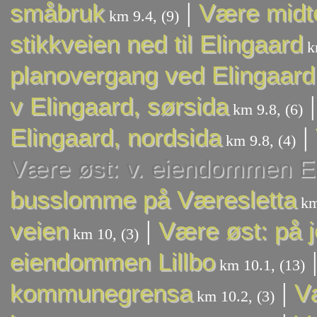
|
småbruk
Være midte
km 9.4, (9)
stikkveien ned til Elingaard
km
planovergang ved Elingaard
v Elingaard, sørsida
km 9.8, (6)
|
Elingaard, nordsida
km 9.8, (4)
Være øst: v. eiendommen E
busslomme på Væresletta
km
|
veien
Være øst: på j
km 10, (3)
eiendommen Lillbo
km 10.1, (13)
|
kommunegrensa
V
km 10.2, (3)