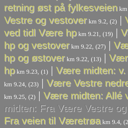
retning øst på fylkesveien
km 
|
Vestre og vestover
km 9.2, (2)
|
ved tidl Være hp
V
km 9.21, (19)
|
hp og vestover
Vær
km 9.22, (27)
|
hp og østover
Være
km 9.22, (13)
|
hp
Være midten: v.
km 9.23, (1)
|
Være Vestre nedr
km 9.24, (23)
|
Være midten: Allé 
km 9.25, (2)
midten: Fra Være Vestre og
Fra veien til Væretrøa
km 9.4, (2