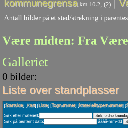
|
kommunegrensa
V
km 10.2, (2)
Antall bilder på et sted/strekning i paren
Være midten: Fra Være 
Galleriet
0 bilder:
Liste over standplasser
Startside
Kart
Liste
Tognummer
Materielltype/nummer
[
] [
] [
] [
] [
] [
Søk etter materiell:
Søk på bestemt dato:
åååå-mm-dd