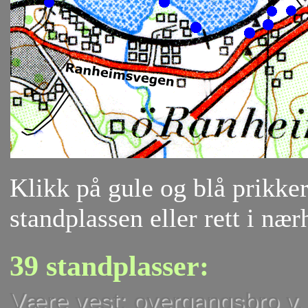
Klikk på gule og blå prikker 
standplassen eller rett i nær
39 standplasser:
Være vest: overgangsbro v