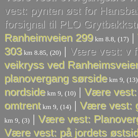
vest: pynten øst for Hansba
forsignal til PLO Grytbakks
|
Ranheimveien 299
km 8.8, (17)
|
303
Være vest: v f
km 8.85, (20)
veikryss ved Ranheimsveien
planovergang sørside
km 9, (13)
|
nordside
Være vest:
km 9, (10)
|
omtrent
Være vest: 
km 9, (14)
|
Være vest: Planoverg
km 9, (3)
Være vest: på jordets østsi