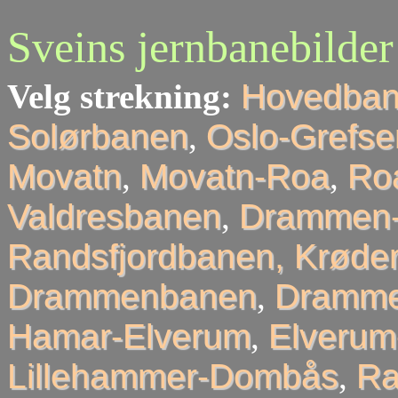
Sveins jernbanebilder
Velg strekning:
Hovedba
Solørbanen
,
Oslo-Grefse
Movatn
,
Movatn-Roa
,
Roa
Valdresbanen
,
Drammen-
Randsfjordbanen, Krøder
Drammenbanen
,
Dramme
Hamar-Elverum
,
Elveru
Lillehammer-Dombås
,
R