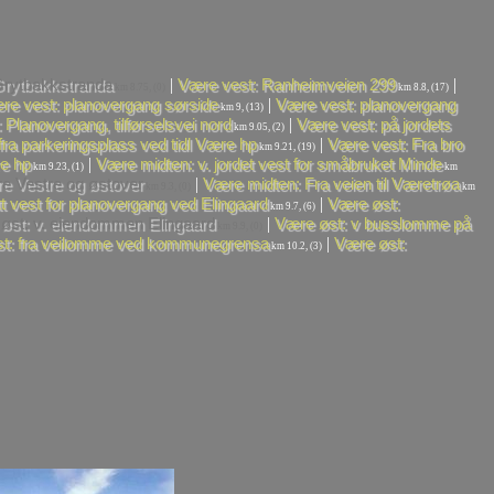
|
|
 Grytbakkstranda
Være vest: Ranheimveien 299
km 8.75, (0)
km 8.8, (17)
|
re vest: planovergang sørside
Være vest: planovergang
km 9, (13)
|
 Planovergang, tilførselsvei nord
Være vest: på jordets
km 9.05, (2)
|
fra parkeringsplass ved tidl Være hp
Være vest: Fra bro
km 9.21, (19)
|
re hp
Være midten: v. jordet vest for småbruket Minde
km 9.23, (1)
km
|
e Vestre og østover
Være midten: Fra veien til Væretrøa
km 9.3, (0)
km
|
tt vest for planovergang ved Elingaard
Være øst:
km 9.7, (6)
|
øst: v. eiendommen Elingaard
Være øst: v busslomme på
km 9.9, (0)
|
t: fra veilomme ved kommunegrensa
Være øst:
km 10.2, (3)