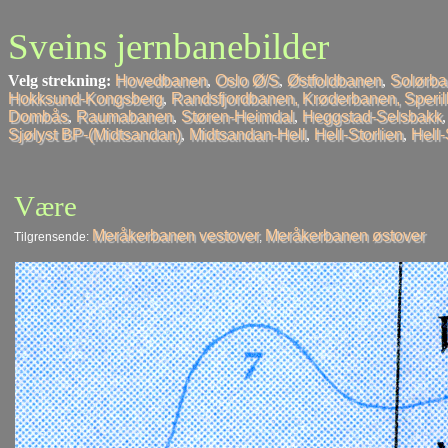
Sveins jernbanebilder
Velg strekning:
Hovedbanen
,
Oslo Ø/S
,
Østfoldbanen
,
Solørb
Hokksund-Kongsberg
,
Randsfjordbanen, Krøderbanen, Speri
Dombås
,
Raumabanen
,
Støren-Heimdal
,
Heggstad-Selsbakk
Sjølyst BP-(Midtsandan)
,
Midtsandan-Hell
,
Hell-Storlien
,
Hell
Være
Meråkerbanen vestover
Meråkerbanen østover
Tilgrensende:
,