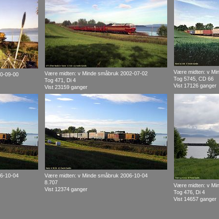
Være midten: v Mi
Være midten: v Minde småbruk 2002-07-02
00-09-00
Tog 5745, CD 66
Tog 471, Di 4
Vist 17126 ganger
Vist 23159 ganger
06-10-04
Være midten: v Minde småbruk 2006-10-04
8.707
Være midten: v Mi
Vist 12374 ganger
Tog 476, Di 4
Vist 14657 ganger