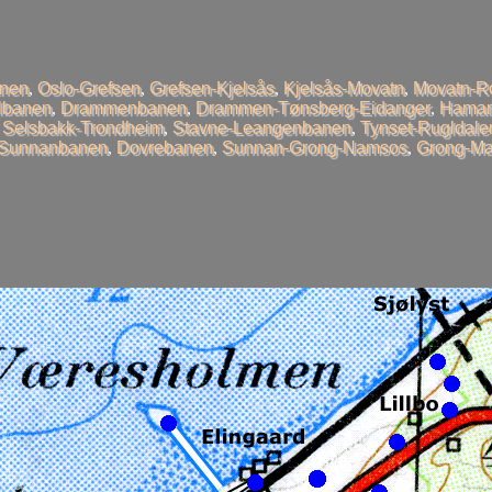
anen
,
Oslo-Grefsen
,
Grefsen-Kjelsås
,
Kjelsås-Movatn
,
Movatn-R
llbanen
,
Drammenbanen
,
Drammen-Tønsberg-Eidanger
,
Hamar
,
Selsbakk-Trondheim
,
Stavne-Leangenbanen
,
Tynset-Rugldale
-Sunnanbanen
,
Dovrebanen
,
Sunnan-Grong-Namsos
,
Grong-Ma