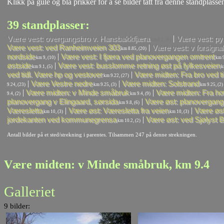
Klikk på gule og blå prikker for å se bilder tatt fra denne standplassen
39 standplasser:
|
Være vest: overgangsbro v. Hansbakkfjæra
Være vest: py
km 8.2, (0)
|
Være vest: ved Ranheimveien 303
Være vest: v forsignal
km 8.85, (20)
|
nordside
Være vest: I fjæra ved planovergangen omtrent
km 9, (10)
km 9
|
østside
Være vest: busslomme retning øst på fylkesveien
km 9.1, (5)
km
|
ved tidl. Være hp og vestover
Være midten: Fra bro ved t
km 9.22, (27)
|
|
Være Vestre nedre
Være midten: Solstrand
9.24, (23)
km 9.25, (3)
km 9.25, (2)
|
|
Være midten: v Minde småbruk
Være midten: Fra hove
9.4, (2)
km 9.4, (9)
|
planovergang v Elingaard, sørsida
Være øst: planovergang 
km 9.8, (6)
|
|
Væresletta
Være øst: Væresletta fra veien
Være øst
km 10, (3)
km 10, (3)
|
jordekanten ved kommunegrensa
Være øst: ved Sjølyst 
km 10.2, (2)
Antall bilder på et sted/strekning i parentes. Tilsammen 247 på denne strekningen.
Være midten: v Minde småbruk, km 9.4
Galleriet
9 bilder: