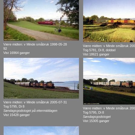
Være midten: v Minde småbruk 1998-05-28
Være midten: v Minde småbruk 20
92
Tog 5781, Di 8, dobbel
Vist 16964 ganger
Vist 18621 ganger
Være midten: v Minde småbruk 2005-07-31
Tog 5795, Di 8
Være midten: v Minde småbruk 20
Søndagsgodstoget på ettermiddagen
Tog 5795, Di 8
Vist 15428 ganger
Søndagsgodstoget
Vist 15305 ganger