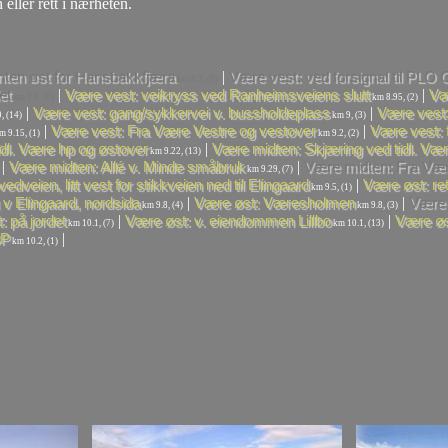
 eller rett i nærheten.
|
nten øst for Hansbakkfjæra
Være vest: ved forsignal til PLO
km 8.2, (0)
|
|
et
Være vest: veikryss ved Ranheimsveiens slutt
Væ
km 8.9, (0)
km 8.95, (2)
|
|
Være vest: gang/sykkervei v. bussholdeplass
Være vest:
, (14)
km 9, (3)
|
|
Være vest: Fra Være Vestre og vestover
Være vest: 
 9.15, (1)
km 9.2, (2)
|
idl. Være hp og østover
Være midten: Skjæring ved tidl. Væ
km 9.22, (13)
|
|
Være midten: Allé v. Minde småbruk
Være midten: Fra Vær
km 9.29, (7)
|
dveien, litt vest for stikkveien ned til Elingaard
Være øst: re
km 9.5, (1)
|
|
v Elingaard, nordsida
Være øst: Væresholmen
Være 
km 9.8, (4)
km 9.8, (3)
|
|
: på jordet
Være øst: v. eiendommen Lillbo
Være øs
km 10.1, (7)
km 10.1, (13)
|
BP
km 10.2, (1)