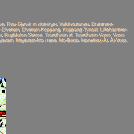
oa
,
Roa-Gjøvik m sidelinjer
,
Valdresbanen
,
Drammen-
-Elverum
,
Elverum-Koppang
,
Koppang-Tynset
,
Lillehammer-
n
,
Rugldalen-Støren
,
Trondheim st
,
Trondheim-Være
,
Være
,
javatn
,
Majavatn-Mo i rana
,
Mo-Bodø
,
Hønefoss-Ål
,
Ål-Voss
,