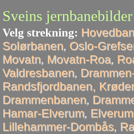
Sveins jernbanebilder
Velg strekning:
Hovedba
Solørbanen
,
Oslo-Grefse
Movatn
,
Movatn-Roa
,
Roa
Valdresbanen
,
Drammen-
Randsfjordbanen, Krøder
Drammenbanen
,
Dramme
Hamar-Elverum
,
Elveru
Lillehammer-Dombås
,
R