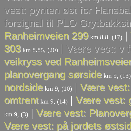
vest: pynten øst for Hansba
forsignal til PLO Grytbakks
|
Ranheimveien 299
km 8.8, (17)
|
303
Være vest: v f
km 8.85, (20)
veikryss ved Ranheimsveien
planovergang sørside
km 9, (13)
|
nordside
Være vest:
km 9, (10)
|
omtrent
Være vest: 
km 9, (14)
|
Være vest: Planoverg
km 9, (3)
Være vest: på jordets østsi