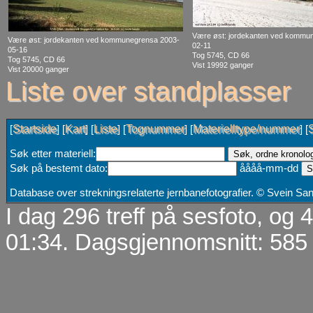
Være øst: jordekanten ved kommu
Være øst: jordekanten ved kommunegrensa 2003-
02-11
05-16
Tog 5745, CD 66
Tog 5745, CD 66
Vist 19992 ganger
Vist 20000 ganger
Liste over standplasser
Startside
Kart
Liste
Tognummer
Materielltype/nummer
[
] [
] [
] [
] [
] [
Søk etter materiell:
Søk på bestemt dato:
åååå-mm-dd
Database over strekningsrelaterte jernbanefotografier. © Svein S
I dag 296 treff på sesfoto, og
01:34. Dagsgjennomsnitt: 585 t