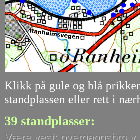
Klikk på gule og blå prikker 
standplassen eller rett i nær
39 standplasser:
Være vest: overgangsbro v