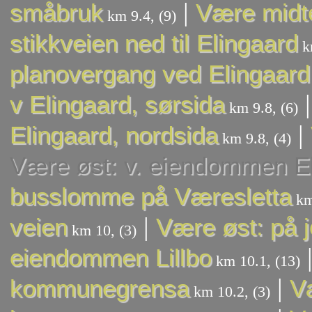
|
småbruk
Være midte
km 9.4, (9)
stikkveien ned til Elingaard
km
planovergang ved Elingaard
v Elingaard, sørsida
km 9.8, (6)
|
Elingaard, nordsida
km 9.8, (4)
Være øst: v. eiendommen E
busslomme på Væresletta
km
|
veien
Være øst: på j
km 10, (3)
eiendommen Lillbo
km 10.1, (13)
|
kommunegrensa
V
km 10.2, (3)