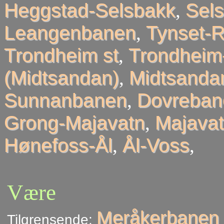
Heggstad-Selsbakk
,
Sel
Leangenbanen
,
Tynset-R
Trondheim st
,
Trondheim
(Midtsandan)
,
Midtsandan
Sunnanbanen
,
Dovreban
Grong-Majavatn
,
Majavat
Hønefoss-Ål
,
Ål-Voss
,
Være
Meråkerbanen 
Tilgrensende: