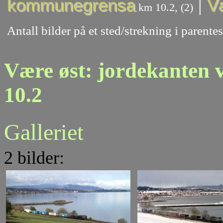
|
kommunegrensa
V
km 10.2, (2)
Antall bilder på et sted/strekning i paren
Være øst: jordekanten
10.2
Galleriet
2 bilder: