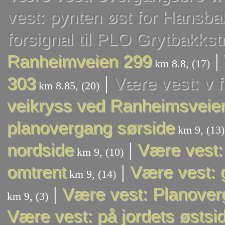
vest: pynten øst for Hansba
forsignal til PLO Grytbakks
|
Ranheimveien 299
km 8.8, (17)
|
303
Være vest: v f
km 8.85, (20)
veikryss ved Ranheimsveien
planovergang sørside
km 9, (13)
|
nordside
Være vest:
km 9, (10)
|
omtrent
Være vest: 
km 9, (14)
|
Være vest: Planoverg
km 9, (3)
Være vest: på jordets østsi