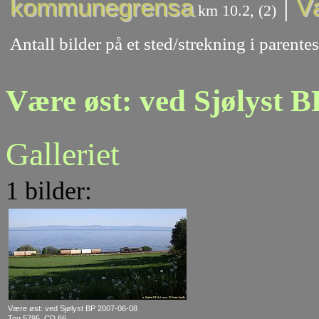
|
kommunegrensa
V
km 10.2, (2)
Antall bilder på et sted/strekning i paren
Være øst: ved Sjølyst B
Galleriet
1 bilder:
Være øst: ved Sjølyst BP 2007-06-08
Tog 5795, CD 66