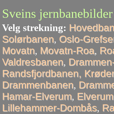
Sveins jernbanebilder
Velg strekning:
Hovedba
Solørbanen
,
Oslo-Grefse
Movatn
,
Movatn-Roa
,
Roa
Valdresbanen
,
Drammen-
Randsfjordbanen, Krøder
Drammenbanen
,
Dramme
Hamar-Elverum
,
Elveru
Lillehammer-Dombås
,
R