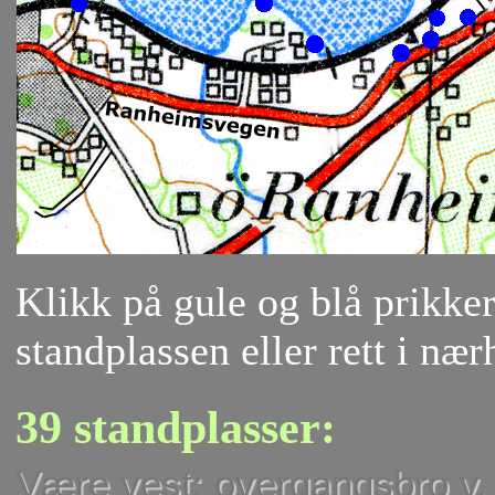
Klikk på gule og blå prikker 
standplassen eller rett i nær
39 standplasser:
Være vest: overgangsbro v