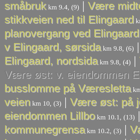
|
småbruk
Være midte
km 9.4, (9)
stikkveien ned til Elingaard
km
planovergang ved Elingaard
v Elingaard, sørsida
km 9.8, (6)
|
Elingaard, nordsida
km 9.8, (4)
Være øst: v. eiendommen E
busslomme på Væresletta
km
|
veien
Være øst: på j
km 10, (3)
eiendommen Lillbo
km 10.1, (13)
|
kommunegrensa
V
km 10.2, (3)