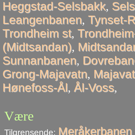
Heggstad-Selsbakk
,
Sel
Leangenbanen
,
Tynset-R
Trondheim st
,
Trondheim
(Midtsandan)
,
Midtsandan
Sunnanbanen
,
Dovreban
Grong-Majavatn
,
Majavat
Hønefoss-Ål
,
Ål-Voss
,
Være
Meråkerbanen 
Tilgrensende: