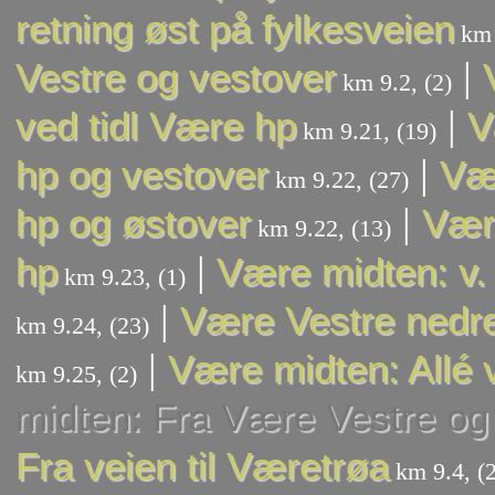
retning øst på fylkesveien
km 
|
Vestre og vestover
km 9.2, (2)
|
ved tidl Være hp
V
km 9.21, (19)
|
hp og vestover
Vær
km 9.22, (27)
|
hp og østover
Være
km 9.22, (13)
|
hp
Være midten: v.
km 9.23, (1)
|
Være Vestre nedr
km 9.24, (23)
|
Være midten: Allé 
km 9.25, (2)
midten: Fra Være Vestre og
Fra veien til Væretrøa
km 9.4, (2