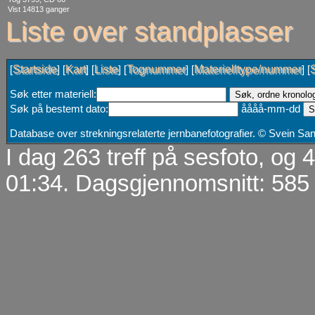
Vist 14813 ganger
Liste over standplasser
Startside
Kart
Liste
Tognummer
Materielltype/nummer
[
] [
] [
] [
] [
] [
Søk etter materiell:
Søk på bestemt dato:
åååå-mm-dd
Database over strekningsrelaterte jernbanefotografier. © Svein S
I dag 263 treff på sesfoto, og
01:34. Dagsgjennomsnitt: 585 t