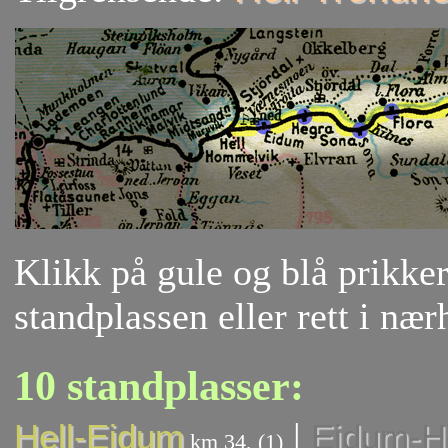
Klikk på gule og blå prikker 
standplassen eller rett i nær
10 standplasser:
|
Hell-Eidum
Eidum-H
km 34, (1)