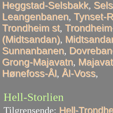
Heggstad-Selsbakk
,
Sel
Leangenbanen
,
Tynset-R
Trondheim st
,
Trondheim
(Midtsandan)
,
Midtsandan
Sunnanbanen
,
Dovreban
Grong-Majavatn
,
Majavat
Hønefoss-Ål
,
Ål-Voss
,
Hell-Storlien
Tilgrensende:
Hell-Trondh