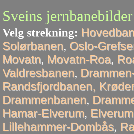
Sveins jernbanebilder
Velg strekning:
Hovedba
Solørbanen
,
Oslo-Grefse
Movatn
,
Movatn-Roa
,
Roa
Valdresbanen
,
Drammen-
Randsfjordbanen, Krøder
Drammenbanen
,
Dramme
Hamar-Elverum
,
Elveru
Lillehammer-Dombås
,
R