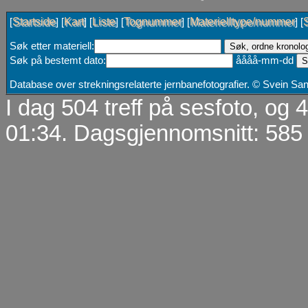
Startside
Kart
Liste
Tognummer
Materielltype/nummer
[
] [
] [
] [
] [
] [
Søk etter materiell:
Søk på bestemt dato:
åååå-mm-dd
Database over strekningsrelaterte jernbanefotografier. © Svein S
I dag 504 treff på sesfoto, og
01:34. Dagsgjennomsnitt: 585 t