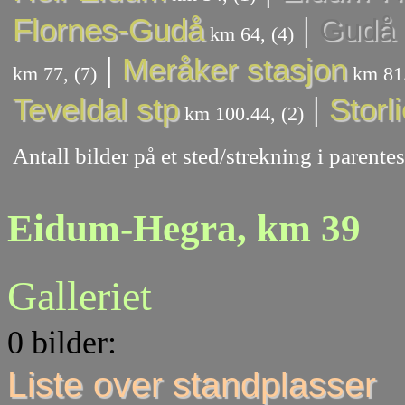
|
Flornes-Gudå
Gudå 
km 64, (4)
|
Meråker stasjon
km 77, (7)
km 81.
|
Teveldal stp
Storl
km 100.44, (2)
Antall bilder på et sted/strekning i parent
Eidum-Hegra, km 39
Galleriet
0 bilder:
Liste over standplasser