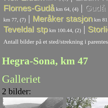
|
Flornes-Gudå
Gudå 
km 64, (4)
|
Meråker stasjon
km 77, (7)
km 81.
|
Teveldal stp
Storl
km 100.44, (2)
Antall bilder på et sted/strekning i parent
Hegra-Sona, km 47
Galleriet
2 bilder: