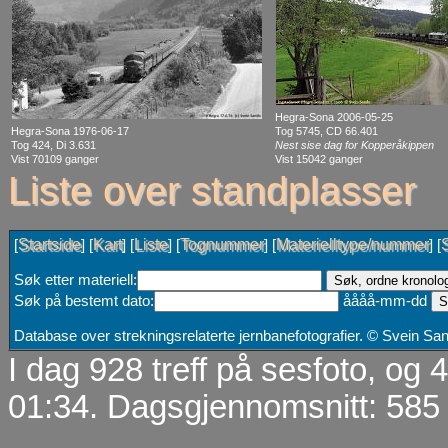
Hegra-Sona 2006-05-25
Hegra-Sona 1976-06-17
Tog 5745, CD 66.401
Tog 424, Di 3.631
Nest sise dag for Kopperåkippen
Vist 70109 ganger
Vist 15042 ganger
Liste over standplasser
Startside
Kart
Liste
Tognummer
Materielltype/nummer
[
] [
] [
] [
] [
] [
Søk etter materiell:
Søk på bestemt dato:
åååå-mm-dd
Database over strekningsrelaterte jernbanefotografier. © Svein S
I dag 928 treff på sesfoto, og
01:34. Dagsgjennomsnitt: 585 t