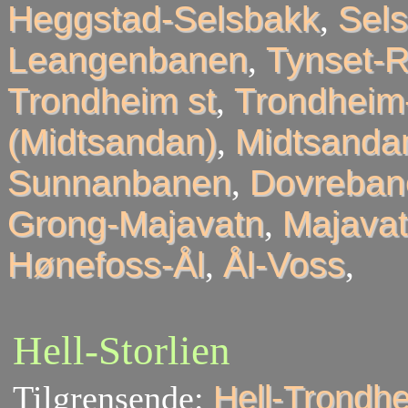
Heggstad-Selsbakk
,
Sel
Leangenbanen
,
Tynset-R
Trondheim st
,
Trondheim
(Midtsandan)
,
Midtsandan
Sunnanbanen
,
Dovreban
Grong-Majavatn
,
Majavat
Hønefoss-Ål
,
Ål-Voss
,
Hell-Storlien
Tilgrensende:
Hell-Trondh