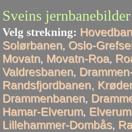
Sveins jernbanebilder
Velg strekning:
Hovedba
Solørbanen
,
Oslo-Grefse
Movatn
,
Movatn-Roa
,
Roa
Valdresbanen
,
Drammen-
Randsfjordbanen, Krøder
Drammenbanen
,
Dramme
Hamar-Elverum
,
Elveru
Lillehammer-Dombås
,
R