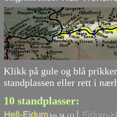
Klikk på gule og blå prikker 
standplassen eller rett i nær
10 standplasser:
|
Hell-Eidum
Eidum-H
km 34, (1)