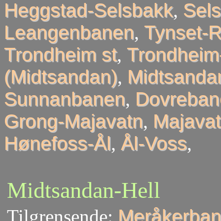
Heggstad-Selsbakk
,
Sel
Leangenbanen
,
Tynset-R
Trondheim st
,
Trondheim
(Midtsandan)
,
Midtsandan
Sunnanbanen
,
Dovreban
Grong-Majavatn
,
Majavat
Hønefoss-Ål
,
Ål-Voss
,
Midtsandan-Hell
Tilgrensende:
Meråkerban