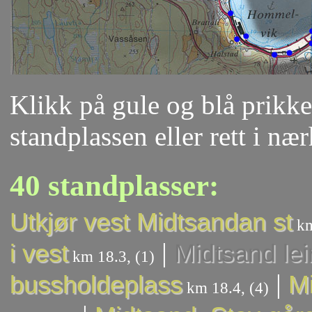
Klikk på gule og blå prikker
standplassen eller rett i næ
40 standplasser:
Utkjør vest Midtsandan st
km
|
i vest
Midtsand lei
km 18.3, (1)
|
bussholdeplass
Mi
km 18.4, (4)