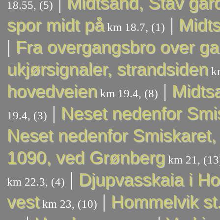
|
Midtsand, Stav går
18.55, (5)
|
spor midt på
Midts
km 18.7, (1)
|
Fra overgangsbro over g
ukjørsignaler, strandsiden
km
|
hovedveien
Midtsa
km 19.4, (8)
|
Neset nedenfor Smis
19.4, (3)
Neset nedenfor Smiskaret, 
1090, ved Grønberg
km 21, (13
|
Djupvasskaia i H
km 22.3, (4)
|
vest
Hommelvik st
km 23, (10)