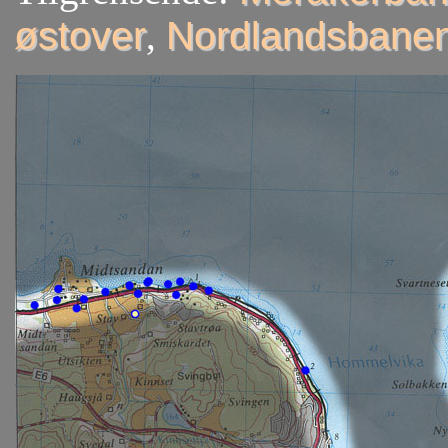
østover
,
Nordlandsbanen