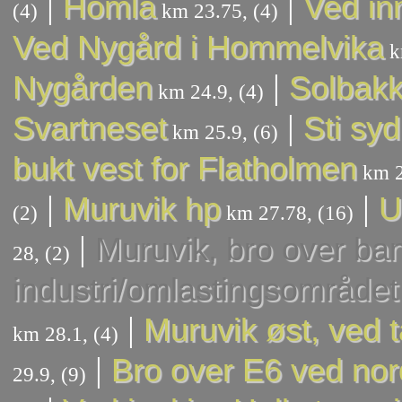
|
|
Homla
Ved in
(4)
km 23.75, (4)
Ved Nygård i Hommelvika
k
|
Nygården
Solbak
km 24.9, (4)
|
Svartneset
Sti syd
km 25.9, (6)
bukt vest for Flatholmen
km 2
|
|
Muruvik hp
U
(2)
km 27.78, (16)
|
Muruvik, bro over ban
28, (2)
industri/omlastingsområdet
|
Muruvik øst, ved 
km 28.1, (4)
|
Bro over E6 ved nor
29.9, (9)