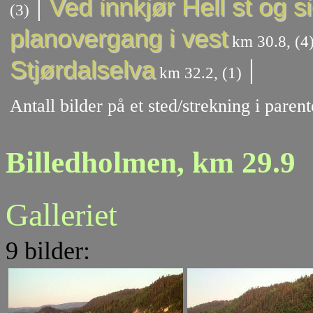
|
Ved innkjør Hell st og s
(3)
planovergang i vest
km 30.8, (4
|
Stjørdalselva
km 32.2, (1)
Antall bilder på et sted/strekning i pare
Billedholmen, km 29.9
Galleriet
9 bilder: