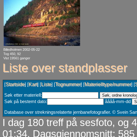
Billedholmen 2002-05-22
Tog 450, 92
Vist 19561 ganger
Liste over standplasser
Startside
Kart
Liste
Tognummer
Materielltype/nummer
[
] [
] [
] [
] [
] [
Søk etter materiell:
Søk på bestemt dato:
åååå-mm-dd
Database over strekningsrelaterte jernbanefotografier. © Svein S
I dag 180 treff på sesfoto, og
01:34. Dagsgjennomsnitt: 585 t