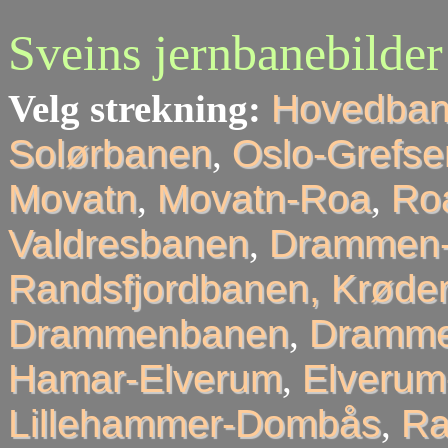
Sveins jernbanebilder
Velg strekning:
Hovedba
Solørbanen
,
Oslo-Grefse
Movatn
,
Movatn-Roa
,
Roa
Valdresbanen
,
Drammen-
Randsfjordbanen, Krøder
Drammenbanen
,
Dramme
Hamar-Elverum
,
Elveru
Lillehammer-Dombås
,
R