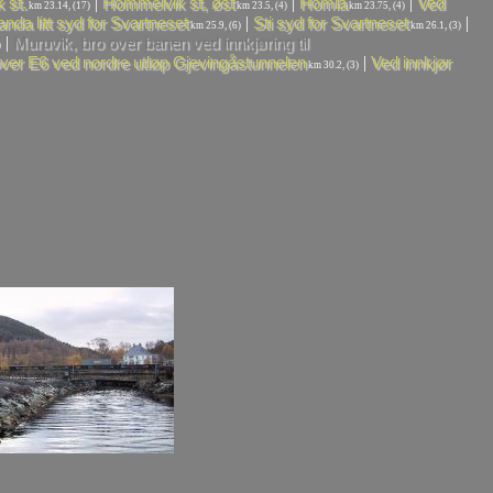
|
|
|
 st.
Hommelvik st, øst
Homla
Ved
km 23.14, (17)
km 23.5, (4)
km 23.75, (4)
|
|
anda litt syd for Svartneset
Sti syd for Svartneset
km 25.9, (6)
km 26.1, (3)
|
Muruvik, bro over banen ved innkjøring til
)
|
ver E6 ved nordre utløp Gjevingåstunnelen
Ved innkjør
km 30.2, (3)