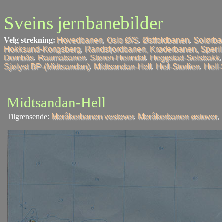
Sveins jernbanebilder
Velg strekning:
Hovedbanen
,
Oslo Ø/S
,
Østfoldbanen
,
Solørb
Hokksund-Kongsberg
,
Randsfjordbanen, Krøderbanen, Speri
Dombås
,
Raumabanen
,
Støren-Heimdal
,
Heggstad-Selsbakk
Sjølyst BP-(Midtsandan)
,
Midtsandan-Hell
,
Hell-Storlien
,
Hell
Midtsandan-Hell
Tilgrensende:
Meråkerbanen vestover
,
Meråkerbanen østover
,