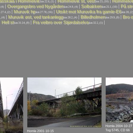
|
|
asskaia i Hommelvik
Hommelvik st, vest
Hommelvik
km 22.6, (1)
km 23, (10)
|
|
|
Overgangsbro ved Nygården
Solbakken
På str
 (4)
km 24.9, (4)
km 25.1, (10)
|
|
Muruvik hp
Utsikt mot Muruvika fra gamle-E6
27.4, (2)
km 27.78, (16)
km 28, (2
|
|
|
Muruvik øst, ved tankanlegg
Billedholmen
Bro o
 (4)
km 28.2, (4)
km 29.9, (9)
|
|
|
Hell st
Fra veibro over Stjørdalselva
km 31.54, (9)
km 32.2, (1)
Homla 2004-10-27
Tog 5745, CD 66
Homla 2001-10-15