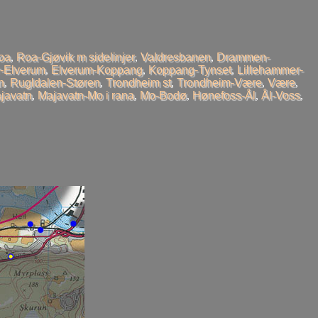
oa
,
Roa-Gjøvik m sidelinjer
,
Valdresbanen
,
Drammen-
-Elverum
,
Elverum-Koppang
,
Koppang-Tynset
,
Lillehammer-
n
,
Rugldalen-Støren
,
Trondheim st
,
Trondheim-Være
,
Være
,
javatn
,
Majavatn-Mo i rana
,
Mo-Bodø
,
Hønefoss-Ål
,
Ål-Voss
,