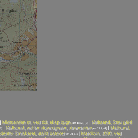
|
|
Midtsandan st, ved tidl. eksp.bygn.
Midtsand, Stav gård
km 18.55, (5)
|
|
Midtsand, øst for ukjørsignaler, strandsiden
Midtsand,
3)
km 19.2, (6)
|
denfor Smiskaret, utsikt østover
Malvikvn. 1090, ved
km 20, (3)