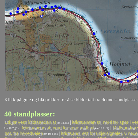
Klikk på gule og blå prikker for å se bilder tatt fra denne standplassen
40 standplasser:
|
Utkjør vest Midtsandan st
Midtsandan st, nord for spor i ve
km 18, (5)
|
|
Midtsandan st, nord for spor midt på
Midtsandan st
km 18.7, (1)
km 18.7, (1)
|
øst, fra hovedveien
Midtsand, øst for ukjørsignaler, v naus
km 19.4, (8)