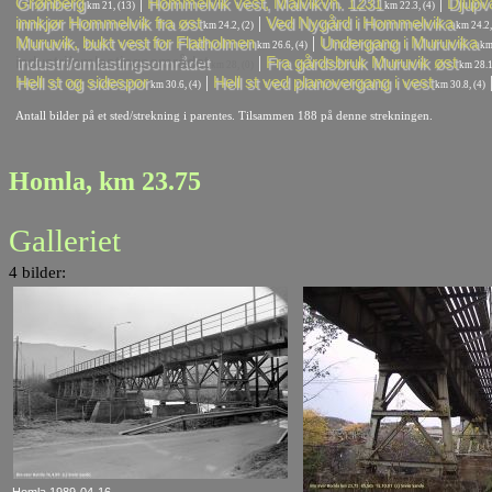
|
|
Grønberg
Hommelvik vest, Malvikvn. 1231
Djupv
km 21, (13)
km 22.3, (4)
|
innkjør Hommelvik fra øst
Ved Nygård i Hommelvika
km 24.2, (2)
km 24.2,
|
Muruvik, bukt vest for Flatholmen
Undergang i Muruvika
km 26.6, (4)
km 
|
industri/omlastingsområdet
Fra gårdsbruk Muruvik øst
km 28, (0)
km 28.1,
|
Hell st og sidespor
Hell st ved planovergang i vest
km 30.6, (4)
km 30.8, (4)
Antall bilder på et sted/strekning i parentes. Tilsammen 188 på denne strekningen.
Homla, km 23.75
Galleriet
4 bilder: