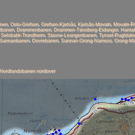
anen
,
Oslo-Grefsen
,
Grefsen-Kjelsås
,
Kjelsås-Movatn
,
Movatn-R
llbanen
,
Drammenbanen
,
Drammen-Tønsberg-Eidanger
,
Hamar
,
Selsbakk-Trondheim
,
Stavne-Leangenbanen
,
Tynset-Rugldale
-Sunnanbanen
,
Dovrebanen
,
Sunnan-Grong-Namsos
,
Grong-Ma
Nordlandsbanen nordover