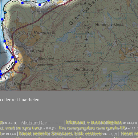
 eller rett i nærheten.
|
|
st
Midtsand leir
Midtsand, v bussholdeplass
km 18.3, (1)
km 18.35, (0)
km 18.4, (4)
|
, nord for spor i øst
Fra overgangsbro over gamle-E6
km 18.8, (2)
km 18.9, (
|
|
t
Neset nedenfor Smiskaret, blikk vestover
Neset ne
km 19.4, (3)
km 19.8, (2)