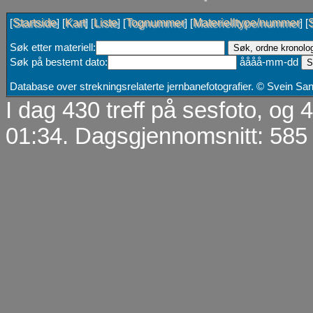
Startside
Kart
Liste
Tognummer
Materielltype/nummer
[
] [
] [
] [
] [
] [
Søk etter materiell:
Søk på bestemt dato:
åååå-mm-dd
Database over strekningsrelaterte jernbanefotografier. © Svein S
I dag 430 treff på sesfoto, og
01:34. Dagsgjennomsnitt: 585 t