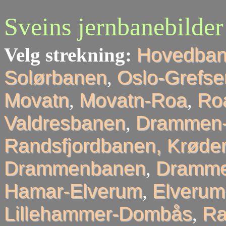
Sveins jernbanebilder
Velg strekning:
Hovedba
Solørbanen
,
Oslo-Grefse
Movatn
,
Movatn-Roa
,
Roa
Valdresbanen
,
Drammen-
Randsfjordbanen, Krøder
Drammenbanen
,
Dramme
Hamar-Elverum
,
Elveru
Lillehammer-Dombås
,
R