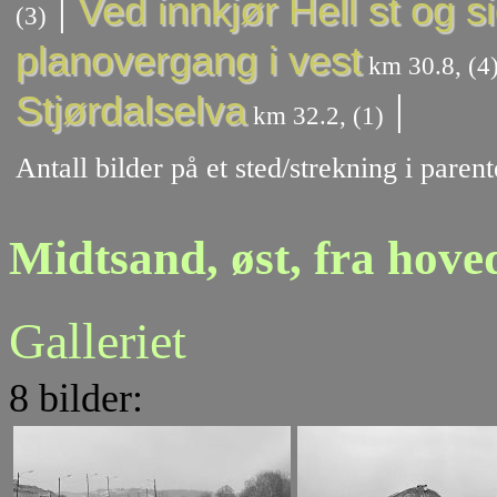
|
Ved innkjør Hell st og s
(3)
planovergang i vest
km 30.8, (4
|
Stjørdalselva
km 32.2, (1)
Antall bilder på et sted/strekning i pare
Midtsand, øst, fra hove
Galleriet
8 bilder: