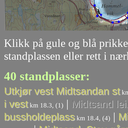
Klikk på gule og blå prikker
standplassen eller rett i næ
40 standplasser:
Utkjør vest Midtsandan st
km
|
i vest
Midtsand lei
km 18.3, (1)
|
bussholdeplass
Mi
km 18.4, (4)