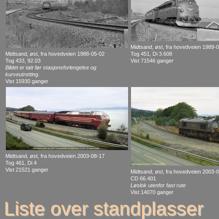
Midtsand, øst, fra hovedveien 1989-
Midtsand, øst, fra hovedveien 1988-05-02
Tog 451, Di 3.608
Tog 433, 92.03
Vist 71546 ganger
Bildet er tatt før stasjonsforlengelse og
kurveutretting.
Vist 15930 ganger
Midtsand, øst, fra hovedveien 2003-08-17
Tog 461, Di 4
Vist 21521 ganger
Midtsand, øst, fra hovedveien 2003-
CD 66.401
Løslok utenfor fast rute
Vist 14070 ganger
Liste over standplasser