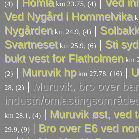
|
|
Homla
Ved in
(4)
km 23.75, (4)
Ved Nygård i Hommelvika
k
|
Nygården
Solbak
km 24.9, (4)
|
Svartneset
Sti syd
km 25.9, (6)
bukt vest for Flatholmen
km 2
|
|
Muruvik hp
U
(2)
km 27.78, (16)
|
Muruvik, bro over ban
28, (2)
industri/omlastingsområdet
|
Muruvik øst, ved 
km 28.1, (4)
|
Bro over E6 ved nor
29.9, (9)