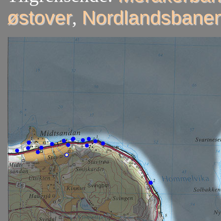
østover
,
Nordlandsbanen