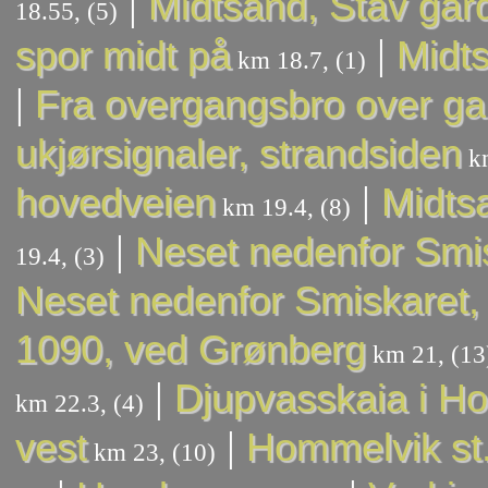
|
Midtsand, Stav går
18.55, (5)
|
spor midt på
Midts
km 18.7, (1)
|
Fra overgangsbro over g
ukjørsignaler, strandsiden
km
|
hovedveien
Midtsa
km 19.4, (8)
|
Neset nedenfor Smis
19.4, (3)
Neset nedenfor Smiskaret, 
1090, ved Grønberg
km 21, (13
|
Djupvasskaia i H
km 22.3, (4)
|
vest
Hommelvik st
km 23, (10)