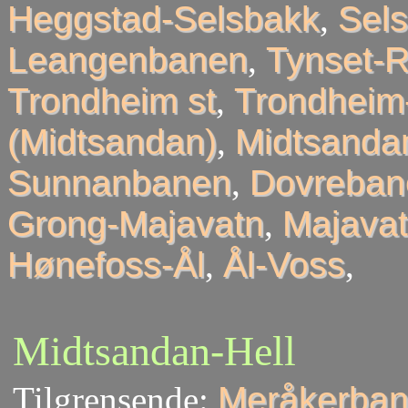
Heggstad-Selsbakk
,
Sel
Leangenbanen
,
Tynset-R
Trondheim st
,
Trondheim
(Midtsandan)
,
Midtsandan
Sunnanbanen
,
Dovreban
Grong-Majavatn
,
Majavat
Hønefoss-Ål
,
Ål-Voss
,
Midtsandan-Hell
Tilgrensende:
Meråkerban