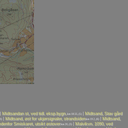
|
|
Midtsandan st, ved tidl. eksp.bygn.
Midtsand, Stav gård
km 18.55, (5)
|
|
Midtsand, øst for ukjørsignaler, strandsiden
Midtsand,
3)
km 19.2, (6)
|
denfor Smiskaret, utsikt østover
Malvikvn. 1090, ved
km 20, (3)