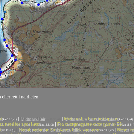
 eller rett i nærheten.
|
|
st
Midtsand leir
Midtsand, v bussholdeplass
km 18.3, (1)
km 18.35, (0)
km 18.4, (4)
|
, nord for spor i øst
Fra overgangsbro over gamle-E6
km 18.8, (2)
km 18.9, (
|
|
t
Neset nedenfor Smiskaret, blikk vestover
Neset ne
km 19.4, (3)
km 19.8, (2)