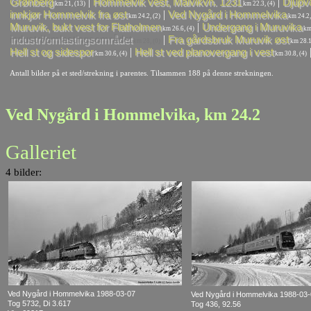
|
|
Grønberg
Hommelvik vest, Malvikvn. 1231
Djupv
km 21, (13)
km 22.3, (4)
|
innkjør Hommelvik fra øst
Ved Nygård i Hommelvika
km 24.2, (2)
km 24.2,
|
Muruvik, bukt vest for Flatholmen
Undergang i Muruvika
km 26.6, (4)
km 
|
industri/omlastingsområdet
Fra gårdsbruk Muruvik øst
km 28, (0)
km 28.1,
|
Hell st og sidespor
Hell st ved planovergang i vest
km 30.6, (4)
km 30.8, (4)
Antall bilder på et sted/strekning i parentes. Tilsammen 188 på denne strekningen.
Ved Nygård i Hommelvika, km 24.2
Galleriet
4 bilder:
Ved Nygård i Hommelvika 1988-03-07
Ved Nygård i Hommelvika 1988-03
Tog 5732, Di 3.617
Tog 436, 92.56