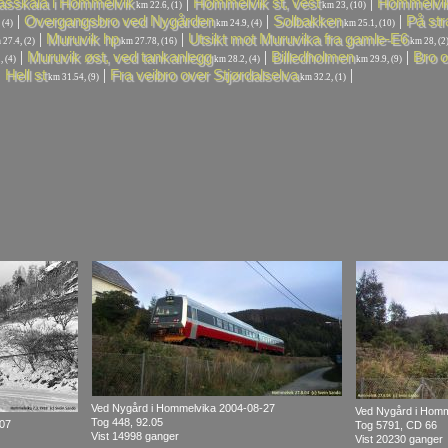
|
|
asskaia i Hommelvik
Hommelvik st, vest
Hommelvik
km 22.6, (1)
km 23, (10)
|
|
|
Overgangsbro ved Nygården
Solbakken
På str
 (4)
km 24.9, (4)
km 25.1, (10)
|
|
Muruvik hp
Utsikt mot Muruvika fra gamle-E6
27.4, (2)
km 27.78, (16)
km 28, (2
|
|
|
Muruvik øst, ved tankanlegg
Billedholmen
Bro o
 (4)
km 28.2, (4)
km 29.9, (9)
|
|
|
Hell st
Fra veibro over Stjørdalselva
km 31.54, (9)
km 32.2, (1)
Ved Nygård i Hommelvika 2004-08-27
Ved Nygård i Homm
Tog 448, 92.05
-07
Tog 5791, CD 66
Vist 14998 ganger
Vist 20230 ganger