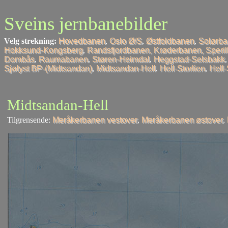
Sveins jernbanebilder
Velg strekning:
Hovedbanen
,
Oslo Ø/S
,
Østfoldbanen
,
Solørb
Hokksund-Kongsberg
,
Randsfjordbanen, Krøderbanen, Speri
Dombås
,
Raumabanen
,
Støren-Heimdal
,
Heggstad-Selsbakk
Sjølyst BP-(Midtsandan)
,
Midtsandan-Hell
,
Hell-Storlien
,
Hell
Midtsandan-Hell
Tilgrensende:
Meråkerbanen vestover
,
Meråkerbanen østover
,