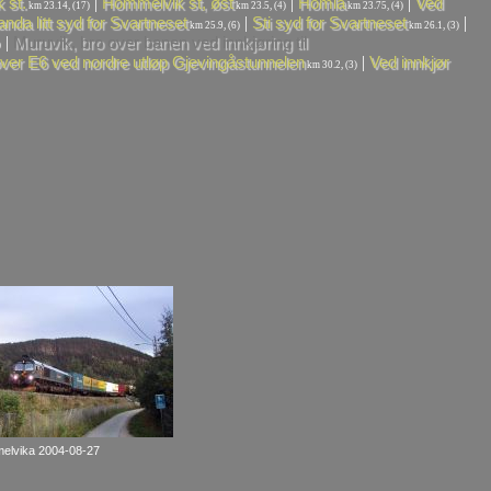
|
|
|
 st.
Hommelvik st, øst
Homla
Ved
km 23.14, (17)
km 23.5, (4)
km 23.75, (4)
|
|
anda litt syd for Svartneset
Sti syd for Svartneset
km 25.9, (6)
km 26.1, (3)
|
Muruvik, bro over banen ved innkjøring til
)
|
ver E6 ved nordre utløp Gjevingåstunnelen
Ved innkjør
km 30.2, (3)
elvika 2004-08-27