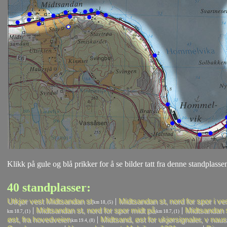
Klikk på gule og blå prikker for å se bilder tatt fra denne standplassen
40 standplasser:
|
Utkjør vest Midtsandan st
Midtsandan st, nord for spor i ve
km 18, (5)
|
|
Midtsandan st, nord for spor midt på
Midtsandan st
km 18.7, (1)
km 18.7, (1)
|
øst, fra hovedveien
Midtsand, øst for ukjørsignaler, v naus
km 19.4, (8)