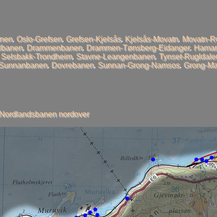
anen
,
Oslo-Grefsen
,
Grefsen-Kjelsås
,
Kjelsås-Movatn
,
Movatn-R
llbanen
,
Drammenbanen
,
Drammen-Tønsberg-Eidanger
,
Hamar
,
Selsbakk-Trondheim
,
Stavne-Leangenbanen
,
Tynset-Rugldale
-Sunnanbanen
,
Dovrebanen
,
Sunnan-Grong-Namsos
,
Grong-Ma
Nordlandsbanen nordover