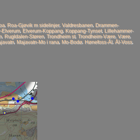
oa
,
Roa-Gjøvik m sidelinjer
,
Valdresbanen
,
Drammen-
-Elverum
,
Elverum-Koppang
,
Koppang-Tynset
,
Lillehammer-
n
,
Rugldalen-Støren
,
Trondheim st
,
Trondheim-Være
,
Være
,
javatn
,
Majavatn-Mo i rana
,
Mo-Bodø
,
Hønefoss-Ål
,
Ål-Voss
,