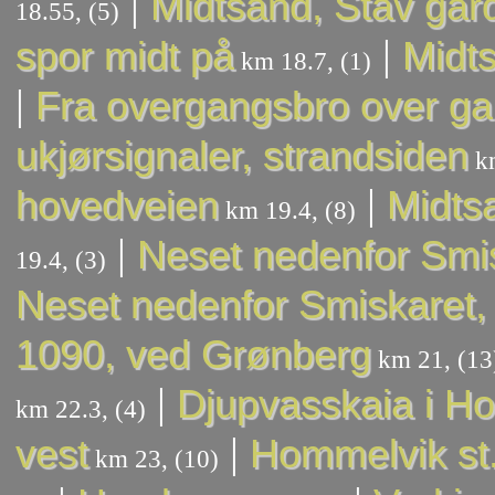
|
Midtsand, Stav går
18.55, (5)
|
spor midt på
Midts
km 18.7, (1)
|
Fra overgangsbro over g
ukjørsignaler, strandsiden
km
|
hovedveien
Midtsa
km 19.4, (8)
|
Neset nedenfor Smis
19.4, (3)
Neset nedenfor Smiskaret, 
1090, ved Grønberg
km 21, (13
|
Djupvasskaia i H
km 22.3, (4)
|
vest
Hommelvik st
km 23, (10)