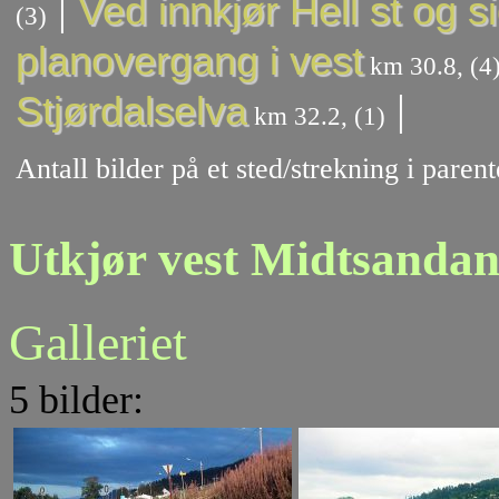
|
Ved innkjør Hell st og s
(3)
planovergang i vest
km 30.8, (4
|
Stjørdalselva
km 32.2, (1)
Antall bilder på et sted/strekning i pare
Utkjør vest Midtsandan
Galleriet
5 bilder: