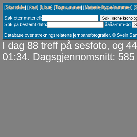
Startside
Kart
Liste
Tognummer
Materielltype/nummer
[
] [
] [
] [
] [
] [
Søk etter materiell:
Søk på bestemt dato:
åååå-mm-dd
Database over strekningsrelaterte jernbanefotografier. © Svein S
I dag 88 treff på sesfoto, og 
01:34. Dagsgjennomsnitt: 585 t