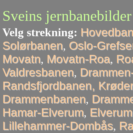
Sveins jernbanebilder
Velg strekning:
Hovedba
Solørbanen
,
Oslo-Grefse
Movatn
,
Movatn-Roa
,
Roa
Valdresbanen
,
Drammen-
Randsfjordbanen, Krøder
Drammenbanen
,
Dramme
Hamar-Elverum
,
Elveru
Lillehammer-Dombås
,
R