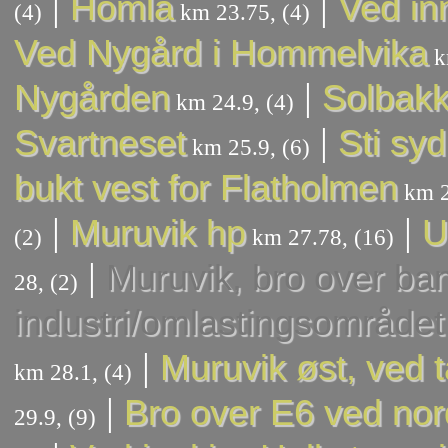
|
|
Homla
Ved in
(4)
km 23.75, (4)
Ved Nygård i Hommelvika
k
|
Nygården
Solbak
km 24.9, (4)
|
Svartneset
Sti syd
km 25.9, (6)
bukt vest for Flatholmen
km 2
|
|
Muruvik hp
U
(2)
km 27.78, (16)
|
Muruvik, bro over ban
28, (2)
industri/omlastingsområdet
|
Muruvik øst, ved 
km 28.1, (4)
|
Bro over E6 ved nor
29.9, (9)