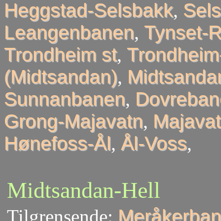
Heggstad-Selsbakk
,
Sel
Leangenbanen
,
Tynset-R
Trondheim st
,
Trondheim
(Midtsandan)
,
Midtsandan
Sunnanbanen
,
Dovreban
Grong-Majavatn
,
Majavat
Hønefoss-Ål
,
Ål-Voss
,
Midtsandan-Hell
Tilgrensende:
Meråkerban