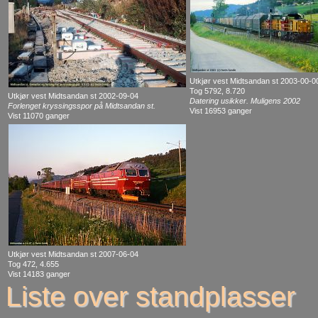
Utkjør vest Midtsandan st 2003-00-0
Tog 5792, 8.720
Utkjør vest Midtsandan st 2002-09-04
Datering usikker. Muligens 2002
Forlenget kryssingsspor på Midtsandan st.
Vist 16953 ganger
Vist 11070 ganger
Utkjør vest Midtsandan st 2007-06-04
Tog 472, 4.655
Vist 14183 ganger
Liste over standplasser