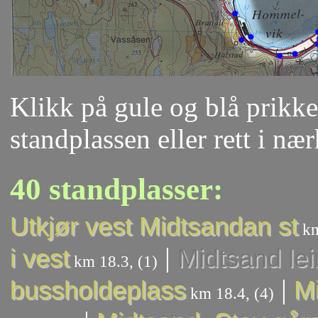
Klikk på gule og blå prikker
standplassen eller rett i næ
40 standplasser:
Utkjør vest Midtsandan st
km
|
i vest
Midtsand lei
km 18.3, (1)
|
bussholdeplass
Mi
km 18.4, (4)