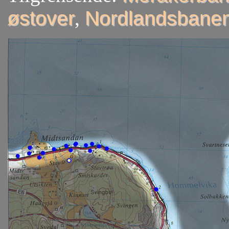
østover
,
Nordlandsbanen