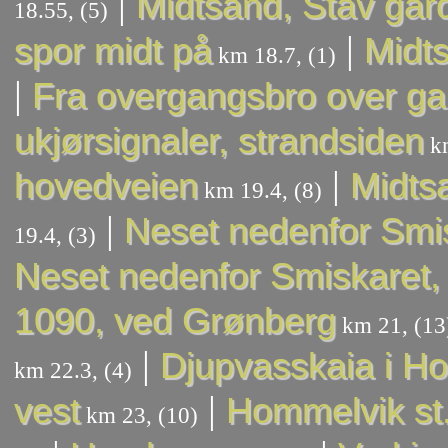
|
Midtsand, Stav går
18.55, (5)
|
spor midt på
Midts
km 18.7, (1)
|
Fra overgangsbro over g
ukjørsignaler, strandsiden
km
|
hovedveien
Midtsa
km 19.4, (8)
|
Neset nedenfor Smis
19.4, (3)
Neset nedenfor Smiskaret, 
1090, ved Grønberg
km 21, (13
|
Djupvasskaia i H
km 22.3, (4)
|
vest
Hommelvik st
km 23, (10)