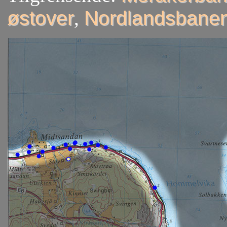
østover
,
Nordlandsbanen