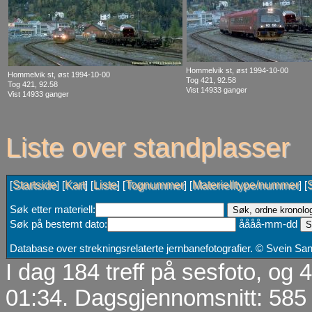
Hommelvik st, øst 1994-10-00
Hommelvik st, øst 1994-10-00
Tog 421, 92.58
Tog 421, 92.58
Vist 14933 ganger
Vist 14933 ganger
Liste over standplasser
Startside
Kart
Liste
Tognummer
Materielltype/nummer
[
] [
] [
] [
] [
] [
Søk etter materiell:
Søk på bestemt dato:
åååå-mm-dd
Database over strekningsrelaterte jernbanefotografier. © Svein S
I dag 184 treff på sesfoto, og
01:34. Dagsgjennomsnitt: 585 t