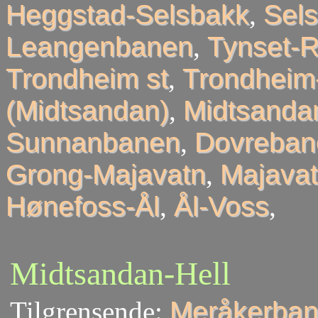
Heggstad-Selsbakk
,
Sel
Leangenbanen
,
Tynset-R
Trondheim st
,
Trondheim
(Midtsandan)
,
Midtsandan
Sunnanbanen
,
Dovreban
Grong-Majavatn
,
Majavat
Hønefoss-Ål
,
Ål-Voss
,
Midtsandan-Hell
Tilgrensende:
Meråkerban