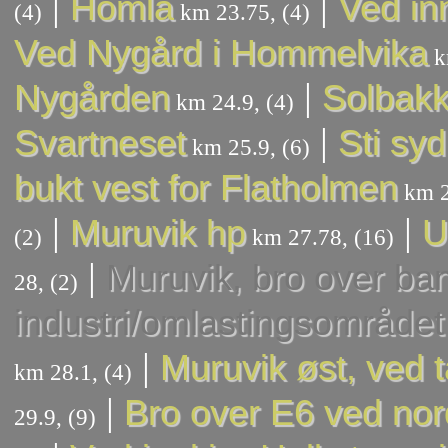
|
|
Homla
Ved in
(4)
km 23.75, (4)
Ved Nygård i Hommelvika
k
|
Nygården
Solbak
km 24.9, (4)
|
Svartneset
Sti syd
km 25.9, (6)
bukt vest for Flatholmen
km 2
|
|
Muruvik hp
U
(2)
km 27.78, (16)
|
Muruvik, bro over ban
28, (2)
industri/omlastingsområdet
|
Muruvik øst, ved 
km 28.1, (4)
|
Bro over E6 ved nor
29.9, (9)