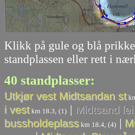
Klikk på gule og blå prikker
standplassen eller rett i næ
40 standplasser:
Utkjør vest Midtsandan st
km
|
i vest
Midtsand lei
km 18.3, (1)
|
bussholdeplass
Mi
km 18.4, (4)