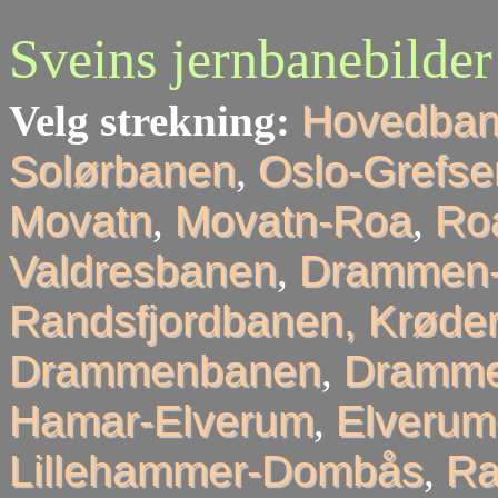
Sveins jernbanebilder
Velg strekning:
Hovedba
Solørbanen
,
Oslo-Grefse
Movatn
,
Movatn-Roa
,
Roa
Valdresbanen
,
Drammen-
Randsfjordbanen, Krøder
Drammenbanen
,
Dramme
Hamar-Elverum
,
Elveru
Lillehammer-Dombås
,
R