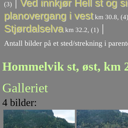
|
Ved innkjør Hell st og s
(3)
planovergang i vest
km 30.8, (4
|
Stjørdalselva
km 32.2, (1)
Antall bilder på et sted/strekning i pare
Hommelvik st, øst, km 
Galleriet
4 bilder: