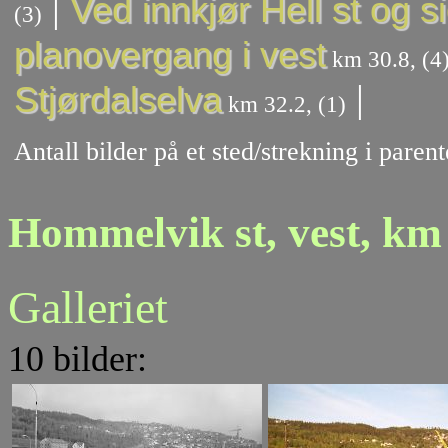
|
Ved innkjør Hell st og s
(3)
planovergang i vest
km 30.8, (4
|
Stjørdalselva
km 32.2, (1)
Antall bilder på et sted/strekning i pare
Hommelvik st, vest, km
Galleriet
10 bilder: