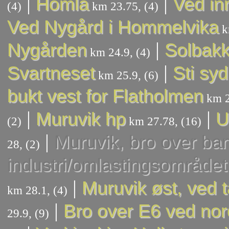
|
|
Homla
Ved in
(4)
km 23.75, (4)
Ved Nygård i Hommelvika
k
|
Nygården
Solbak
km 24.9, (4)
|
Svartneset
Sti syd
km 25.9, (6)
bukt vest for Flatholmen
km 2
|
|
Muruvik hp
U
(2)
km 27.78, (16)
|
Muruvik, bro over ban
28, (2)
industri/omlastingsområdet
|
Muruvik øst, ved 
km 28.1, (4)
|
Bro over E6 ved nor
29.9, (9)