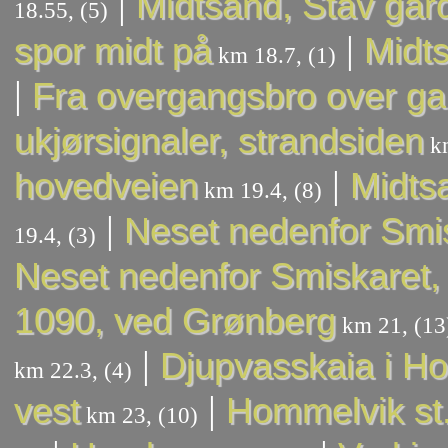
|
Midtsand, Stav går
18.55, (5)
|
spor midt på
Midts
km 18.7, (1)
|
Fra overgangsbro over g
ukjørsignaler, strandsiden
km
|
hovedveien
Midtsa
km 19.4, (8)
|
Neset nedenfor Smis
19.4, (3)
Neset nedenfor Smiskaret, 
1090, ved Grønberg
km 21, (13
|
Djupvasskaia i H
km 22.3, (4)
|
vest
Hommelvik st
km 23, (10)