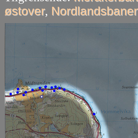
østover
,
Nordlandsbanen