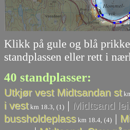
Klikk på gule og blå prikker
standplassen eller rett i næ
40 standplasser:
Utkjør vest Midtsandan st
km
|
i vest
Midtsand lei
km 18.3, (1)
|
bussholdeplass
Mi
km 18.4, (4)