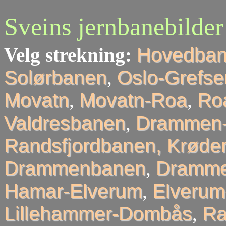
Sveins jernbanebilder
Velg strekning:
Hovedba
Solørbanen
,
Oslo-Grefse
Movatn
,
Movatn-Roa
,
Roa
Valdresbanen
,
Drammen-
Randsfjordbanen, Krøder
Drammenbanen
,
Dramme
Hamar-Elverum
,
Elveru
Lillehammer-Dombås
,
R