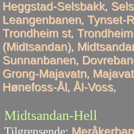
Heggstad-Selsbakk
,
Sel
Leangenbanen
,
Tynset-R
Trondheim st
,
Trondheim
(Midtsandan)
,
Midtsandan
Sunnanbanen
,
Dovreban
Grong-Majavatn
,
Majavat
Hønefoss-Ål
,
Ål-Voss
,
Midtsandan-Hell
Tilgrensende:
Meråkerban