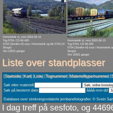
Hommelvik st, vest 2003-06-15
Tog 5754, CD 66.405
Hommelvik st, vest 2003-06-15
5754 (Storlien-H) snur i Hommelvik og blir 5743 (H-
Tog 5754, CD 66.405
Skogn)
5754 (Storlien-H) snur i Hommelvik og
Vist 15501 ganger
Skogn)
Vist 15501 ganger
Liste over standplasser
Startside
Kart
Liste
Tognummer
Materielltype/nummer
[
] [
] [
] [
] [
] [
Søk etter materiell:
Søk på bestemt dato:
åååå-mm-dd
Database over strekningsrelaterte jernbanefotografier. © Svein S
I dag treff på sesfoto, og 4469