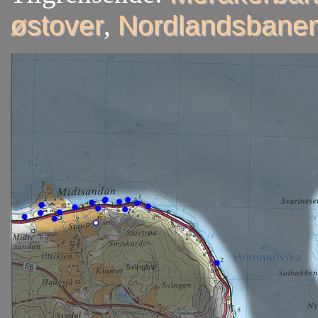
østover
,
Nordlandsbanen