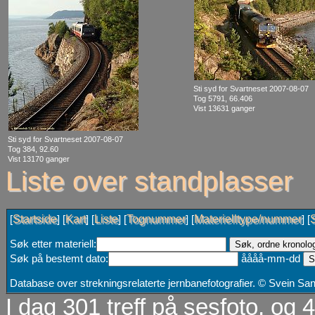
Sti syd for Svartneset 2007-08-07
Tog 5791, 66.406
Vist 13631 ganger
Sti syd for Svartneset 2007-08-07
Tog 384, 92.60
Vist 13170 ganger
Liste over standplasser
Startside
Kart
Liste
Tognummer
Materielltype/nummer
[
] [
] [
] [
] [
] [
Søk etter materiell:
Søk på bestemt dato:
åååå-mm-dd
Database over strekningsrelaterte jernbanefotografier. © Svein S
I dag 301 treff på sesfoto, og