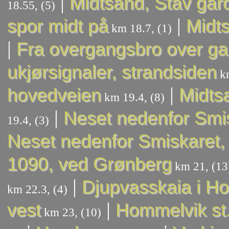
|
Midtsand, Stav går
18.55, (5)
|
spor midt på
Midts
km 18.7, (1)
|
Fra overgangsbro over g
ukjørsignaler, strandsiden
km
|
hovedveien
Midtsa
km 19.4, (8)
|
Neset nedenfor Smis
19.4, (3)
Neset nedenfor Smiskaret, 
1090, ved Grønberg
km 21, (13
|
Djupvasskaia i H
km 22.3, (4)
|
vest
Hommelvik st
km 23, (10)