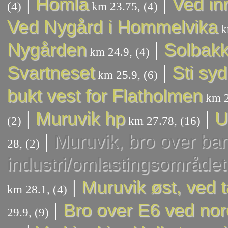
|
|
Homla
Ved in
(4)
km 23.75, (4)
Ved Nygård i Hommelvika
k
|
Nygården
Solbak
km 24.9, (4)
|
Svartneset
Sti syd
km 25.9, (6)
bukt vest for Flatholmen
km 2
|
|
Muruvik hp
U
(2)
km 27.78, (16)
|
Muruvik, bro over ban
28, (2)
industri/omlastingsområdet
|
Muruvik øst, ved 
km 28.1, (4)
|
Bro over E6 ved nor
29.9, (9)