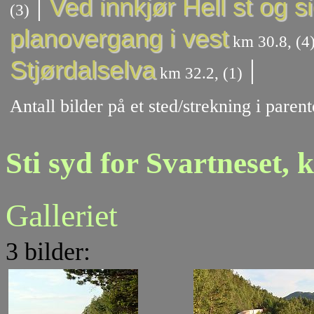
|
Ved innkjør Hell st og s
(3)
planovergang i vest
km 30.8, (4
|
Stjørdalselva
km 32.2, (1)
Antall bilder på et sted/strekning i pare
Sti syd for Svartneset, 
Galleriet
3 bilder: