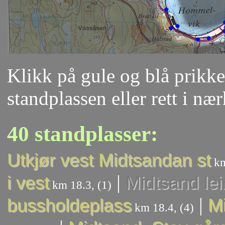
Klikk på gule og blå prikker
standplassen eller rett i næ
40 standplasser:
Utkjør vest Midtsandan st
km
|
i vest
Midtsand lei
km 18.3, (1)
|
bussholdeplass
Mi
km 18.4, (4)