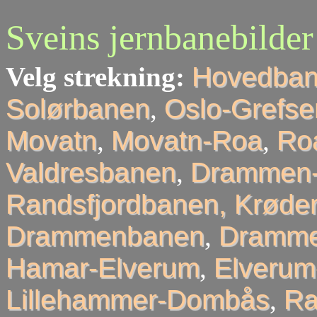
Sveins jernbanebilder
Velg strekning:
Hovedba
Solørbanen
,
Oslo-Grefse
Movatn
,
Movatn-Roa
,
Roa
Valdresbanen
,
Drammen-
Randsfjordbanen, Krøder
Drammenbanen
,
Dramme
Hamar-Elverum
,
Elveru
Lillehammer-Dombås
,
R