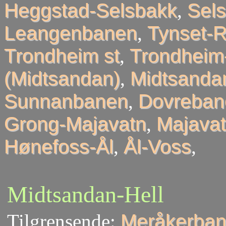
Heggstad-Selsbakk
,
Sel
Leangenbanen
,
Tynset-R
Trondheim st
,
Trondheim
(Midtsandan)
,
Midtsandan
Sunnanbanen
,
Dovreban
Grong-Majavatn
,
Majavat
Hønefoss-Ål
,
Ål-Voss
,
Midtsandan-Hell
Tilgrensende:
Meråkerban