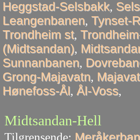
Heggstad-Selsbakk
,
Sel
Leangenbanen
,
Tynset-R
Trondheim st
,
Trondheim
(Midtsandan)
,
Midtsandan
Sunnanbanen
,
Dovreban
Grong-Majavatn
,
Majavat
Hønefoss-Ål
,
Ål-Voss
,
Midtsandan-Hell
Tilgrensende:
Meråkerban