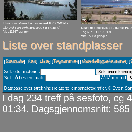
Utsikt mot Muruvika fra gamle-E6 2002-06-12
Muruvika losse/lasteanlegg fra avstand
Utsikt mot Muruvika fra gamle-E6 
Vist 11367 ganger
Tog 5746, CD 66.401
Vist 15988 ganger
Liste over standplasser
Startside
Kart
Liste
Tognummer
Materielltype/nummer
[
] [
] [
] [
] [
] [
Søk etter materiell:
Søk på bestemt dato:
åååå-mm-dd
Database over strekningsrelaterte jernbanefotografier. © Svein S
I dag 234 treff på sesfoto, og
01:34. Dagsgjennomsnitt: 585 t