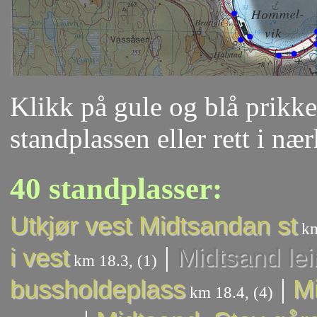
Klikk på gule og blå prikker
standplassen eller rett i næ
40 standplasser:
Utkjør vest Midtsandan st
km
|
i vest
Midtsand lei
km 18.3, (1)
|
bussholdeplass
Mi
km 18.4, (4)