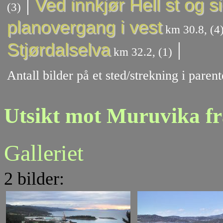
|
Ved innkjør Hell st og s
(3)
planovergang i vest
km 30.8, (4
|
Stjørdalselva
km 32.2, (1)
Antall bilder på et sted/strekning i pare
Utsikt mot Muruvika f
Galleriet
2 bilder: