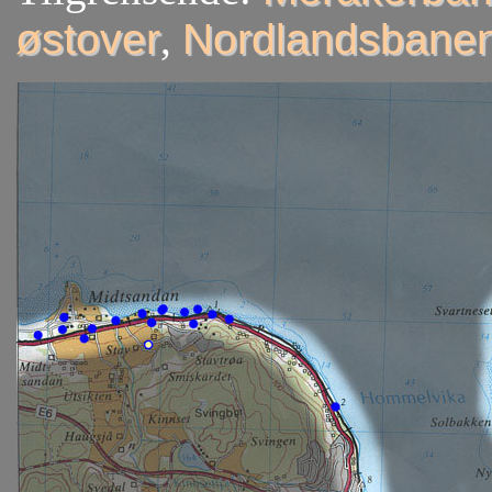
østover
,
Nordlandsbanen