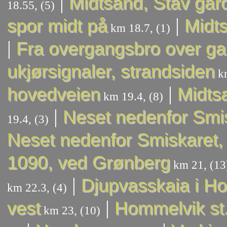
|
Midtsand, Stav går
18.55, (5)
|
spor midt på
Midts
km 18.7, (1)
|
Fra overgangsbro over g
ukjørsignaler, strandsiden
km
|
hovedveien
Midtsa
km 19.4, (8)
|
Neset nedenfor Smis
19.4, (3)
Neset nedenfor Smiskaret, 
1090, ved Grønberg
km 21, (13
|
Djupvasskaia i H
km 22.3, (4)
|
vest
Hommelvik st
km 23, (10)