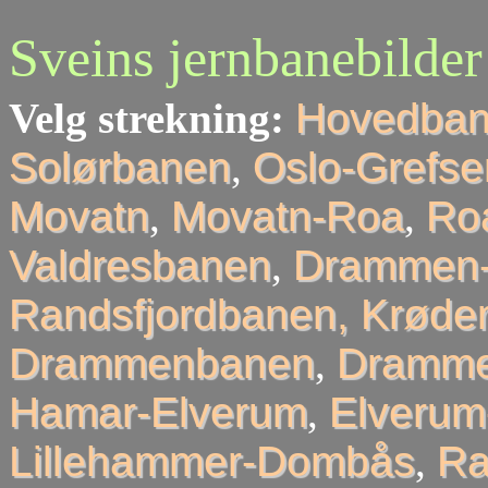
Sveins jernbanebilder
Velg strekning:
Hovedba
Solørbanen
,
Oslo-Grefse
Movatn
,
Movatn-Roa
,
Roa
Valdresbanen
,
Drammen-
Randsfjordbanen, Krøder
Drammenbanen
,
Dramme
Hamar-Elverum
,
Elveru
Lillehammer-Dombås
,
R