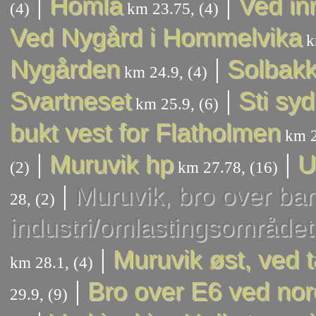
|
|
Homla
Ved in
(4)
km 23.75, (4)
Ved Nygård i Hommelvika
k
|
Nygården
Solbak
km 24.9, (4)
|
Svartneset
Sti syd
km 25.9, (6)
bukt vest for Flatholmen
km 2
|
|
Muruvik hp
U
(2)
km 27.78, (16)
|
Muruvik, bro over ban
28, (2)
industri/omlastingsområdet
|
Muruvik øst, ved 
km 28.1, (4)
|
Bro over E6 ved nor
29.9, (9)