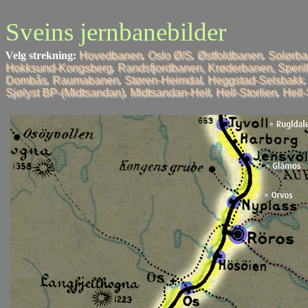
Sveins jernbanebilder
Velg strekning:
Hovedbanen
,
Oslo Ø/S
,
Østfoldbanen
,
Solørb
Hokksund-Kongsberg
,
Randsfjordbanen, Krøderbanen, Speri
Dombås
,
Raumabanen
,
Støren-Heimdal
,
Heggstad-Selsbakk
Sjølyst BP-(Midtsandan)
,
Midtsandan-Hell
,
Hell-Storlien
,
Hell