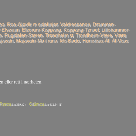
oa
,
Roa-Gjøvik m sidelinjer
,
Valdresbanen
,
Drammen-
-Elverum
,
Elverum-Koppang
,
Koppang-Tynset
,
Lillehammer-
n
,
Rugldalen-Støren
,
Trondheim st
,
Trondheim-Være
,
Være
,
javatn
,
Majavatn-Mo i rana
,
Mo-Bodø
,
Hønefoss-Ål
,
Ål-Voss
,
n eller rett i nærheten.
|
|
Røros
Glåmos
km 399, (2)
km 412.54, (1)