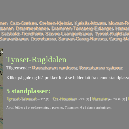
anen
,
Oslo-Grefsen
,
Grefsen-Kjelsås
,
Kjelsås-Movatn
,
Movatn-R
llbanen
,
Drammenbanen
,
Drammen-Tønsberg-Eidanger
,
Hamar
,
Selsbakk-Trondheim
,
Stavne-Leangenbanen
,
Tynset-Rugldale
-Sunnanbanen
,
Dovrebanen
,
Sunnan-Grong-Namsos
,
Grong-Ma
Tynset-Rugldalen
Tilgrensende:
Rørosbanen nordover
,
Rørosbanen sydover
,
Klikk på gule og blå prikker for å se bilder tatt fra denne standplasse
5 standplasser:
|
|
|
Tynset-Telneset
Os-Høsøien
Høsøien
km 352, (1)
km 388, (1)
km 392.48, (1)
Antall bilder på et sted/strekning i parentes. Tilsammen 6 på denne strekningen.