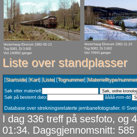
Vesterhaug-Elverum 1982-11-23
Vesterhaug-Elverum 1982-05-13
Tog 5082, Di 3.602
Tog 5081, Di 3.605
Vist 70943 ganger
Vist 140892 ganger
Liste over standplasser
Startside
Kart
Liste
Tognummer
Materielltype/numme
[
] [
] [
] [
] [
Søk etter materiell:
Søk på bestemt dato:
åååå-mm-dd
Database over strekningsrelaterte jernbanefotografier. © Sv
I dag 336 treff på sesfoto, og
01:34. Dagsgjennomsnitt: 585 t