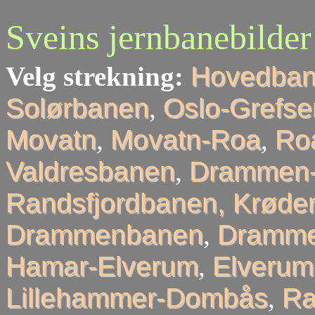
Sveins jernbanebilder
Velg strekning:
Hovedba
Solørbanen
,
Oslo-Grefse
Movatn
,
Movatn-Roa
,
Roa
Valdresbanen
,
Drammen-
Randsfjordbanen, Krøder
Drammenbanen
,
Dramme
Hamar-Elverum
,
Elveru
Lillehammer-Dombås
,
R