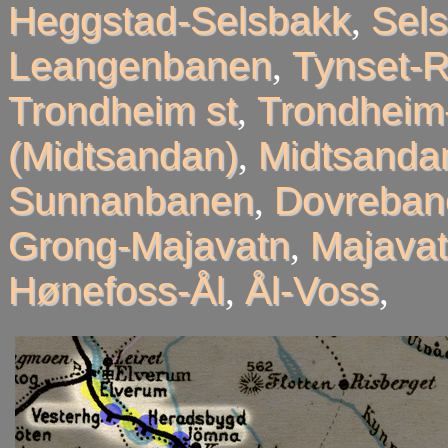
Heggstad-Selsbakk
,
Sel
Leangenbanen
,
Tynset-R
Trondheim st
,
Trondheim
(Midtsandan)
,
Midtsandan
Sunnanbanen
,
Dovreban
Grong-Majavatn
,
Majavat
Hønefoss-Ål
,
Ål-Voss
,