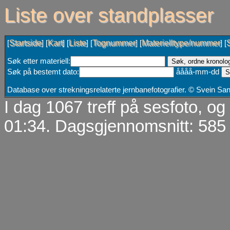
Liste over standplasser
Startside
Kart
Liste
Tognummer
Materielltype/nummer
[
] [
] [
] [
] [
] [
Søk etter materiell:
Søk på bestemt dato:
åååå-mm-dd
Database over strekningsrelaterte jernbanefotografier. © Svein S
I dag 1067 treff på sesfoto, o
01:34. Dagsgjennomsnitt: 585 t