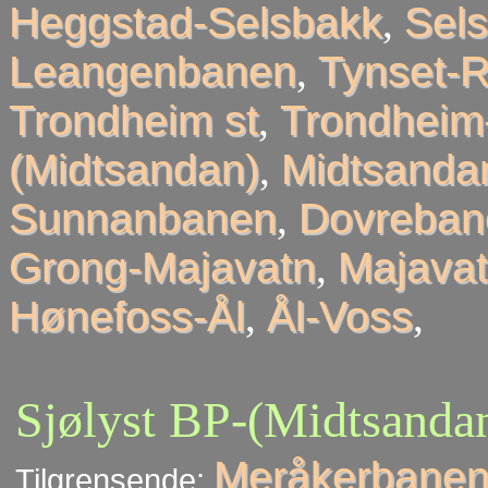
Heggstad-Selsbakk
,
Sel
Leangenbanen
,
Tynset-R
Trondheim st
,
Trondheim
(Midtsandan)
,
Midtsandan
Sunnanbanen
,
Dovreban
Grong-Majavatn
,
Majavat
Hønefoss-Ål
,
Ål-Voss
,
Sjølyst BP-(Midtsanda
Meråkerbanen
Tilgrensende: