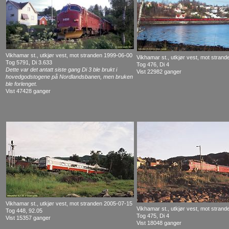
Vikhamar st., utkjør vest, mot stranden 1999-06-00
Vikhamar st., utkjør vest, mot stran
Tog 5791, Di 3.633
Tog 476, Di 4
Dette var det antatt siste gang Di 3 ble brukt i
Vist 22982 ganger
hovedgodstogene på Nordlandsbanen, men bruken
ble forlenget.
Vist 47428 ganger
Vikhamar st., utkjør vest, mot stranden 2005-07-15
Vikhamar st., utkjør vest, mot stran
Tog 448, 92.05
Tog 475, Di 4
Vist 15357 ganger
Vist 18048 ganger