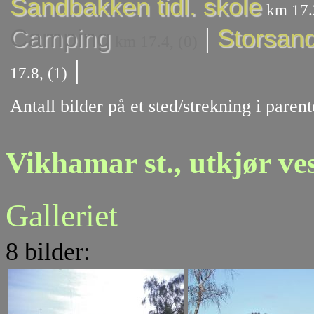
Sandbakken tidl. skole
km 17.2
|
Camping
Storsand
km 17.4, (0)
|
17.8, (1)
Antall bilder på et sted/strekning i pare
Vikhamar st., utkjør ve
Galleriet
8 bilder: