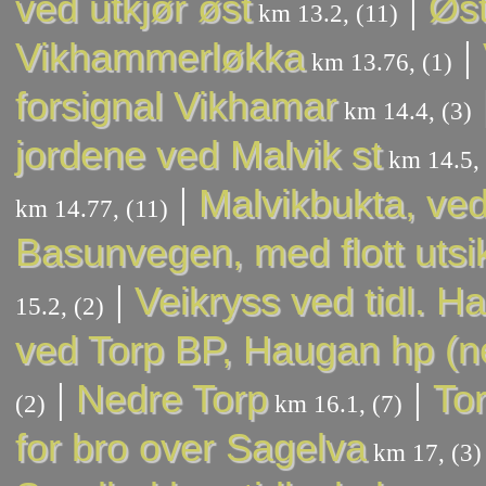
|
ved utkjør øst
Øst
km 13.2, (11)
|
Vikhammerløkka
km 13.76, (1)
forsignal Vikhamar
km 14.4, (3)
jordene ved Malvik st
km 14.5, 
|
Malvikbukta, ve
km 14.77, (11)
Basunvegen, med flott utsi
|
Veikryss ved tidl. H
15.2, (2)
ved Torp BP, Haugan hp (ne
|
|
Nedre Torp
To
(2)
km 16.1, (7)
for bro over Sagelva
km 17, (3)