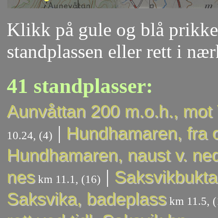
Klikk på gule og blå prikker
standplassen eller rett i næ
41 standplasser:
Aunvåttan 200 m.o.h., mo
|
Hundhamaren, fra 
10.24, (4)
Hundhamaren, naust v. ned
|
nes
Saksvikbukta
km 11.1, (16)
Saksvika, badeplass
km 11.5, (