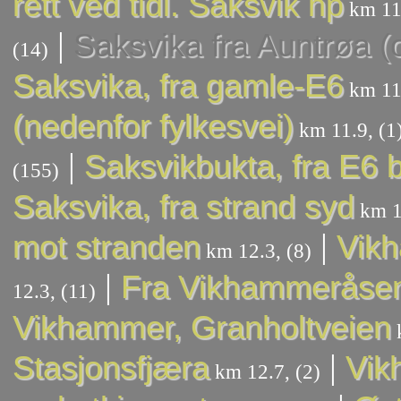
rett ved tidl. Saksvik hp
km 11.
|
Saksvika fra Auntrøa (o
(14)
Saksvika, fra gamle-E6
km 11.
(nedenfor fylkesvei)
km 11.9, (1
|
Saksvikbukta, fra E6
(155)
Saksvika, fra strand syd
km 1
|
mot stranden
Vikh
km 12.3, (8)
|
Fra Vikhammeråsen
12.3, (11)
Vikhammer, Granholtveien
k
|
Stasjonsfjæra
Vik
km 12.7, (2)