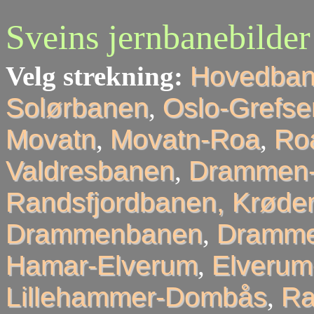
Sveins jernbanebilder
Velg strekning:
Hovedba
Solørbanen
,
Oslo-Grefse
Movatn
,
Movatn-Roa
,
Roa
Valdresbanen
,
Drammen-
Randsfjordbanen, Krøder
Drammenbanen
,
Dramme
Hamar-Elverum
,
Elveru
Lillehammer-Dombås
,
R