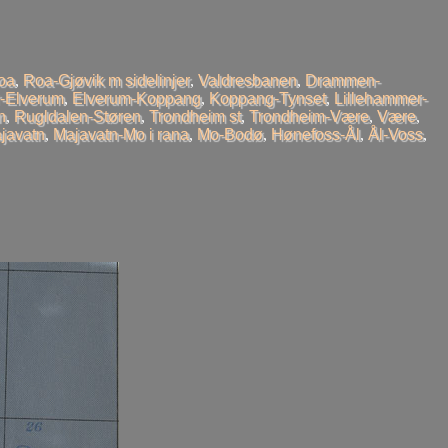
oa
,
Roa-Gjøvik m sidelinjer
,
Valdresbanen
,
Drammen-
-Elverum
,
Elverum-Koppang
,
Koppang-Tynset
,
Lillehammer-
n
,
Rugldalen-Støren
,
Trondheim st
,
Trondheim-Være
,
Være
,
javatn
,
Majavatn-Mo i rana
,
Mo-Bodø
,
Hønefoss-Ål
,
Ål-Voss
,