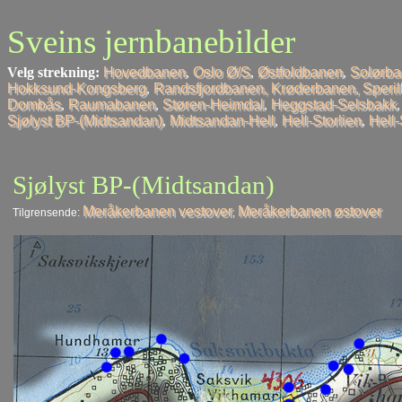
Sveins jernbanebilder
Velg strekning:
Hovedbanen
,
Oslo Ø/S
,
Østfoldbanen
,
Solørb
Hokksund-Kongsberg
,
Randsfjordbanen, Krøderbanen, Speri
Dombås
,
Raumabanen
,
Støren-Heimdal
,
Heggstad-Selsbakk
Sjølyst BP-(Midtsandan)
,
Midtsandan-Hell
,
Hell-Storlien
,
Hell
Sjølyst BP-(Midtsandan)
Meråkerbanen vestover
Meråkerbanen østover
Tilgrensende:
,