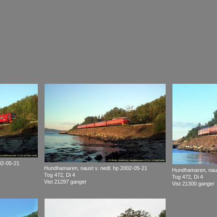
02-05-21
Hundhamaren, naust v. nedl. hp 2002-05-21
Hundhamaren, naus
Tog 472, Di 4
Tog 472, Di 4
Vist 21297 ganger
Vist 21300 ganger