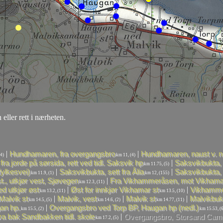
 eller rett i nærheten.
|
|
Hundhamaren, fra overgangsbro
Hundhamaren, naust v. n
4)
km 11, (4)
|
fra jorde på sørsida, rett ved tidl. Saksvik hp
Saksvikbukta, 
km 11.75, (5)
|
|
fylkesvei)
Saksvikbukta, sett fra Ålia
Saksvikbukta,
km 11.9, (1)
km 12, (155)
|
., utkjør vest, Sjøvegen
Fra Vikhammeråsen, mot Vikhama
km 12.3, (11)
|
|
ed utkjør øst
Øst for innkjør Vikhamar st
Vikhamme
km 13.2, (11)
km 13.5, (10)
|
|
|
Malvik st
Malvik, vest
Malvik st
Malvikbuk
km 14.5, (5)
km 14.6, (2)
km 14.77, (11)
|
gan hp.
Overgangsbro ved Torp BP, Haugan hp (nedl.)
km 15.5, (2)
km 15.53, (6
|
a bak Sandbakken tidl. skole
Overgangsbro, Storsand Cam
km 17.2, (5)