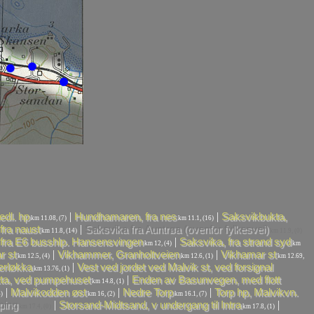
|
|
edl. hp
Hundhamaren, fra nes
Saksvikbukta,
km 11.08, (7)
km 11.1, (16)
|
fra naust
Saksvika fra Auntrøa (ovenfor fylkesvei)
km 11.8, (14)
km 11.9, (0)
|
 fra E6 busshlp. Hansensvingen
Saksvika, fra strand syd
km 12, (4)
km
|
|
r st
Vikhammer, Granholtveien
Vikhamar st
km 12.5, (4)
km 12.6, (1)
km 12.69,
|
rløkka
Vest ved jordet ved Malvik st, ved forsignal
km 13.76, (1)
|
ta, ved pumpehuset
Enden av Basunvegen, med flott
km 14.8, (1)
|
|
|
Malvikodden øst
Nedre Torp
Torp hp, Malvikvn.
)
km 16, (2)
km 16.1, (7)
|
|
ping
Storsand-Midtsand, v undergang til Intra
km 17.4, (0)
km 17.8, (1)