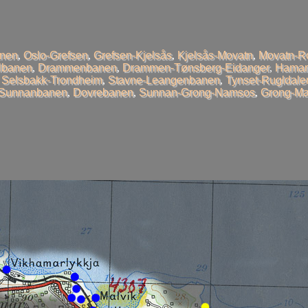
anen
,
Oslo-Grefsen
,
Grefsen-Kjelsås
,
Kjelsås-Movatn
,
Movatn-R
llbanen
,
Drammenbanen
,
Drammen-Tønsberg-Eidanger
,
Hamar
,
Selsbakk-Trondheim
,
Stavne-Leangenbanen
,
Tynset-Rugldale
-Sunnanbanen
,
Dovrebanen
,
Sunnan-Grong-Namsos
,
Grong-Ma