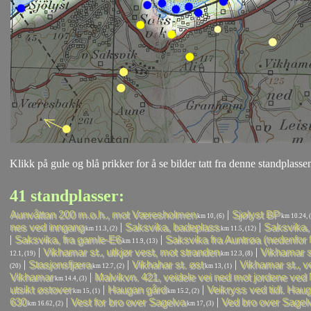
Klikk på gule og blå prikker for å se bilder tatt fra denne standplassen
41 standplasser:
|
Aunvåttan 200 m.o.h., mot Væresholmen
Sjølyst BP
km 10, (6)
km 10.24, (
|
|
nes ved inngang
Saksvika, badeplass
Saksvika, 
km 11.3, (2)
km 11.5, (12)
|
|
Saksvika, fra gamle-E6
Saksvika fra Auntrøa (nedenfor 
km 11.9, (13)
|
|
Vikhamar st., utkjør vest, mot stranden
Vikhamar st
12.1, (19)
km 12.3, (8)
|
|
|
Stasjonsfjæra
Vikhahar st. øst
Vikhamar st., v
(20)
km 12.7, (2)
km 13, (1)
|
Vikhamar
Malvikvn. 421, veidele vei ned mot jordene ved 
km 14.4, (3)
|
|
utsikt østover
Haugan gård
Veikryss ved tidl. Hau
km 15, (1)
km 15.2, (2)
|
|
630
Vest for bro over Sagelva
Ved bro over Sagelv
km 16.62, (2)
km 17, (3)