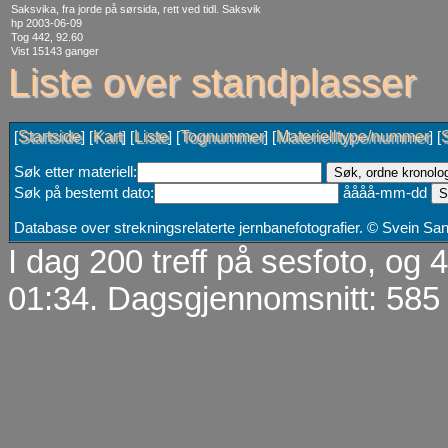
Saksvika, fra jorde på sørsida, rett ved tidl. Saksvik
hp 2003-06-09
Tog 442, 92.60
Vist 15143 ganger
Liste over standplasser
Startside
Kart
Liste
Tognummer
Materielltype/nummer
[
] [
] [
] [
] [
] [
Søk etter materiell:
Søk på bestemt dato:
åååå-mm-dd
Database over strekningsrelaterte jernbanefotografier. © Svein S
I dag 200 treff på sesfoto, og
01:34. Dagsgjennomsnitt: 585 t