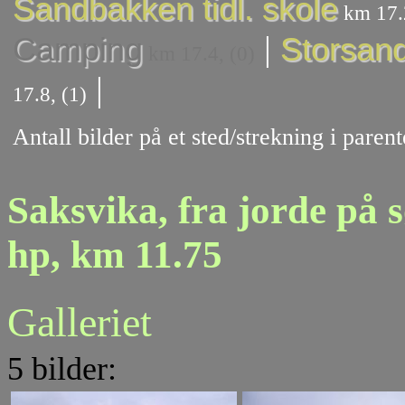
Sandbakken tidl. skole
km 17.2
|
Camping
Storsand
km 17.4, (0)
|
17.8, (1)
Antall bilder på et sted/strekning i pare
Saksvika, fra jorde på s
hp, km 11.75
Galleriet
5 bilder: