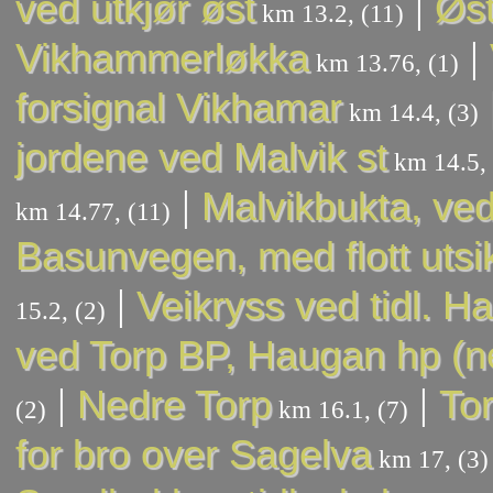
|
ved utkjør øst
Øst
km 13.2, (11)
|
Vikhammerløkka
km 13.76, (1)
forsignal Vikhamar
km 14.4, (3)
jordene ved Malvik st
km 14.5, 
|
Malvikbukta, ve
km 14.77, (11)
Basunvegen, med flott utsi
|
Veikryss ved tidl. H
15.2, (2)
ved Torp BP, Haugan hp (ne
|
|
Nedre Torp
To
(2)
km 16.1, (7)
for bro over Sagelva
km 17, (3)