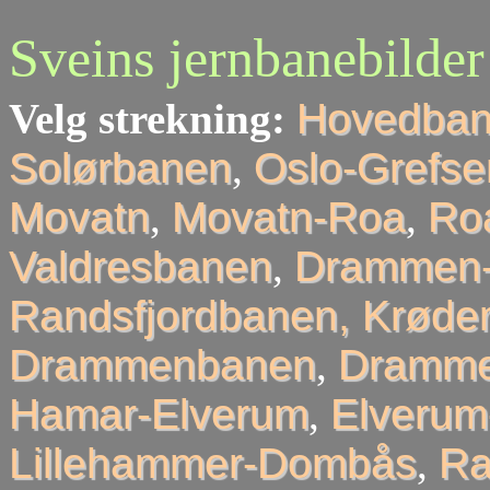
Sveins jernbanebilder
Velg strekning:
Hovedba
Solørbanen
,
Oslo-Grefse
Movatn
,
Movatn-Roa
,
Roa
Valdresbanen
,
Drammen-
Randsfjordbanen, Krøder
Drammenbanen
,
Dramme
Hamar-Elverum
,
Elveru
Lillehammer-Dombås
,
R