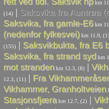
rett ved tidl. Saksvik hp
km 11.
|
Saksvika fra Auntrøa (o
(14)
Saksvika, fra gamle-E6
km 11.
(nedenfor fylkesvei)
km 11.9, (1
|
Saksvikbukta, fra E6
(155)
Saksvika, fra strand syd
km 1
|
mot stranden
Vikh
km 12.3, (8)
|
Fra Vikhammeråsen
12.3, (11)
Vikhammer, Granholtveien
k
|
Stasjonsfjæra
Vik
km 12.7, (2)