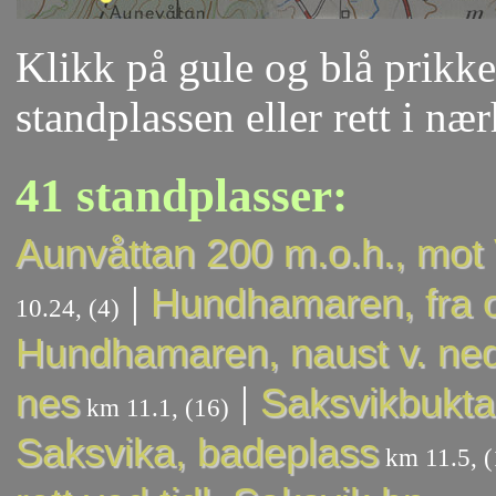
Klikk på gule og blå prikker
standplassen eller rett i næ
41 standplasser:
Aunvåttan 200 m.o.h., mo
|
Hundhamaren, fra 
10.24, (4)
Hundhamaren, naust v. ned
|
nes
Saksvikbukta
km 11.1, (16)
Saksvika, badeplass
km 11.5, (