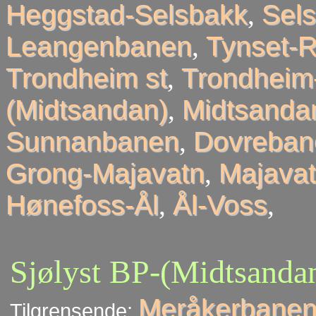
Heggstad-Selsbakk
,
Sel
Leangenbanen
,
Tynset-R
Trondheim st
,
Trondheim
(Midtsandan)
,
Midtsandan
Sunnanbanen
,
Dovreban
Grong-Majavatn
,
Majavat
Hønefoss-Ål
,
Ål-Voss
,
Sjølyst BP-(Midtsanda
Meråkerbanen
Tilgrensende: