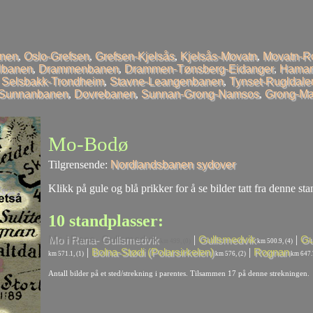
anen
,
Oslo-Grefsen
,
Grefsen-Kjelsås
,
Kjelsås-Movatn
,
Movatn-R
llbanen
,
Drammenbanen
,
Drammen-Tønsberg-Eidanger
,
Hamar
,
Selsbakk-Trondheim
,
Stavne-Leangenbanen
,
Tynset-Rugldale
-Sunnanbanen
,
Dovrebanen
,
Sunnan-Grong-Namsos
,
Grong-Ma
Mo-Bodø
Tilgrensende:
Nordlandsbanen sydover
Klikk på gule og blå prikker for å se bilder tatt fra denne sta
10 standplasser:
|
|
Mo i Rana- Gullsmedvik
Gullsmedvik
Gu
km 499, (0)
km 500.9, (4)
|
|
Bolna-Stødi (Polarsirkelen)
Rognan
km 571.1, (1)
km 576, (2)
km 647.7
Antall bilder på et sted/strekning i parentes. Tilsammen 17 på denne strekningen.