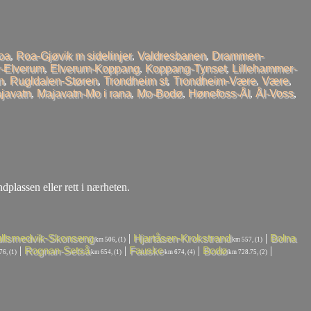
oa
,
Roa-Gjøvik m sidelinjer
,
Valdresbanen
,
Drammen-
-Elverum
,
Elverum-Koppang
,
Koppang-Tynset
,
Lillehammer-
n
,
Rugldalen-Støren
,
Trondheim st
,
Trondheim-Være
,
Være
,
javatn
,
Majavatn-Mo i rana
,
Mo-Bodø
,
Hønefoss-Ål
,
Ål-Voss
,
ndplassen eller rett i nærheten.
|
|
llsmedvik-Skonseng
Hjartåsen-Krokstrand
Bolna
km 506, (1)
km 557, (1)
|
|
|
|
Rognan-Setså
Fauske
Bodø
6, (1)
km 654, (1)
km 674, (4)
km 728.75, (2)