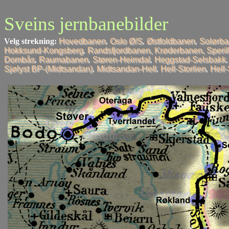
Sveins jernbanebilder
Velg strekning:
Hovedbanen
,
Oslo Ø/S
,
Østfoldbanen
,
Solørb
Hokksund-Kongsberg
,
Randsfjordbanen, Krøderbanen, Speri
Dombås
,
Raumabanen
,
Støren-Heimdal
,
Heggstad-Selsbakk
Sjølyst BP-(Midtsandan)
,
Midtsandan-Hell
,
Hell-Storlien
,
Hell