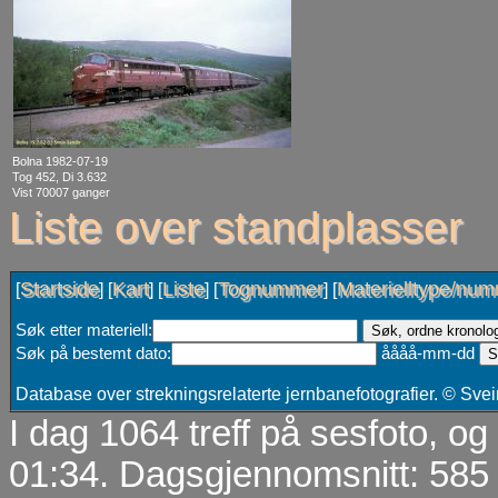
Bolna 1982-07-19
Tog 452, Di 3.632
Vist 70007 ganger
Liste over standplasser
Startside
Kart
Liste
Tognummer
Materielltype/nu
[
] [
] [
] [
] [
Søk etter materiell:
Søk på bestemt dato:
åååå-mm-dd
Database over strekningsrelaterte jernbanefotografier. © Sv
I dag 1064 treff på sesfoto, o
01:34. Dagsgjennomsnitt: 585 t