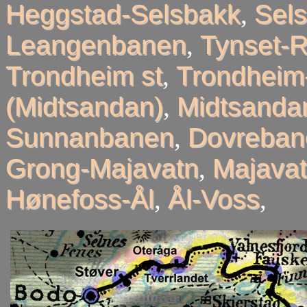
Heggstad-Selsbakk
,
Sel
Leangenbanen
,
Tynset-R
Trondheim st
,
Trondheim
(Midtsandan)
,
Midtsandan
Sunnanbanen
,
Dovreban
Grong-Majavatn
,
Majavat
Hønefoss-Ål
,
Ål-Voss
,