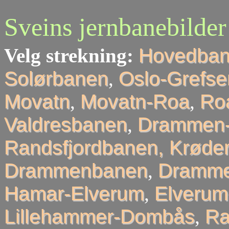
Sveins jernbanebilder
Velg strekning:
Hovedba
Solørbanen
,
Oslo-Grefse
Movatn
,
Movatn-Roa
,
Roa
Valdresbanen
,
Drammen-
Randsfjordbanen, Krøder
Drammenbanen
,
Dramme
Hamar-Elverum
,
Elveru
Lillehammer-Dombås
,
R