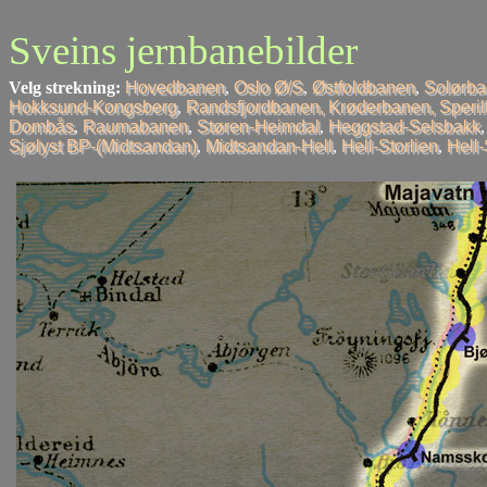
Sveins jernbanebilder
Velg strekning:
Hovedbanen
,
Oslo Ø/S
,
Østfoldbanen
,
Solørb
Hokksund-Kongsberg
,
Randsfjordbanen, Krøderbanen, Speri
Dombås
,
Raumabanen
,
Støren-Heimdal
,
Heggstad-Selsbakk
Sjølyst BP-(Midtsandan)
,
Midtsandan-Hell
,
Hell-Storlien
,
Hell