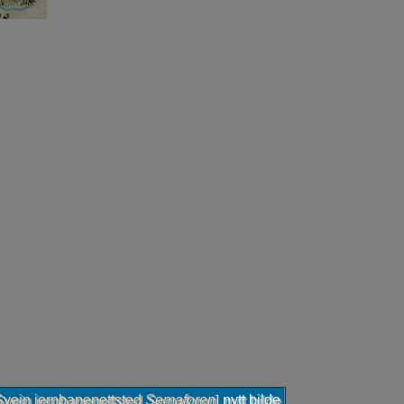
Svein jernbanenettsted
Semaforen
nytt bilde
]