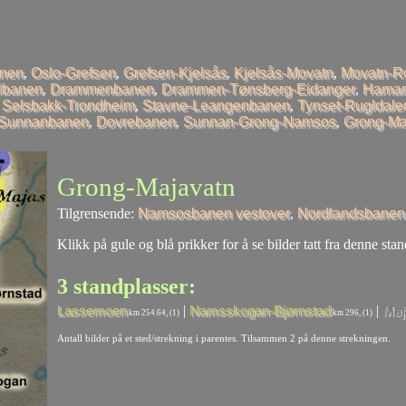
anen
,
Oslo-Grefsen
,
Grefsen-Kjelsås
,
Kjelsås-Movatn
,
Movatn-R
llbanen
,
Drammenbanen
,
Drammen-Tønsberg-Eidanger
,
Hamar
,
Selsbakk-Trondheim
,
Stavne-Leangenbanen
,
Tynset-Rugldale
-Sunnanbanen
,
Dovrebanen
,
Sunnan-Grong-Namsos
,
Grong-Ma
Grong-Majavatn
Tilgrensende:
Namsosbanen vestover
,
Nordlandsbanen
Klikk på gule og blå prikker for å se bilder tatt fra denne stan
3 standplasser:
|
|
Lassemoen
Namsskogan-Bjørnstad
Maj
km 254.64, (1)
km 296, (1)
Antall bilder på et sted/strekning i parentes. Tilsammen 2 på denne strekningen.