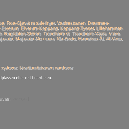
oa
,
Roa-Gjøvik m sidelinjer
,
Valdresbanen
,
Drammen-
-Elverum
,
Elverum-Koppang
,
Koppang-Tynset
,
Lillehammer-
n
,
Rugldalen-Støren
,
Trondheim st
,
Trondheim-Være
,
Være
,
javatn
,
Majavatn-Mo i rana
,
Mo-Bodø
,
Hønefoss-Ål
,
Ål-Voss
,
 sydover
,
Nordlandsbanen nordover
dplassen eller rett i nærheten.
|
avatn
km 321.74, (0)