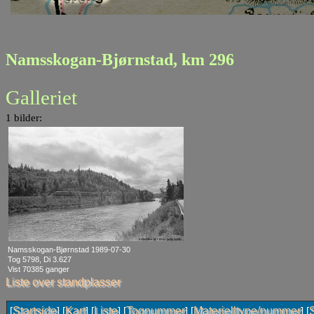
Namsskogan-Bjørnstad, km 296
Galleriet
1 bilder:
Namsskogan-Bjørnstad 1989-07-30
Tog 5798, Di 3.627
Vist 70385 ganger
Liste over standplasser
Startside
Kart
Liste
Tognummer
Materielltype/nummer
[
] [
] [
] [
] [
] [