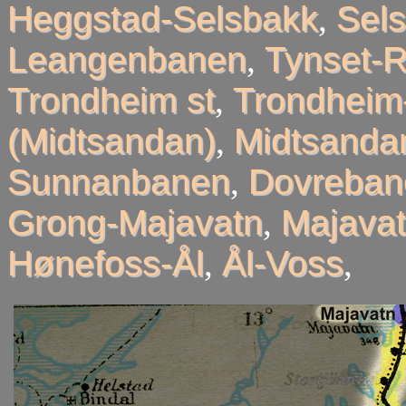
Heggstad-Selsbakk
,
Sel
Leangenbanen
,
Tynset-R
Trondheim st
,
Trondheim
(Midtsandan)
,
Midtsandan
Sunnanbanen
,
Dovreban
Grong-Majavatn
,
Majavat
Hønefoss-Ål
,
Ål-Voss
,