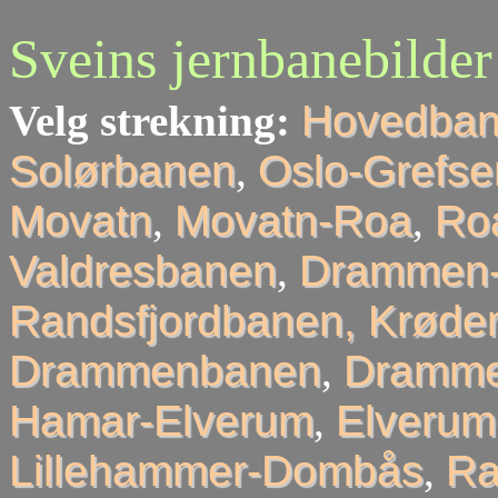
Sveins jernbanebilder
Velg strekning:
Hovedba
Solørbanen
,
Oslo-Grefse
Movatn
,
Movatn-Roa
,
Roa
Valdresbanen
,
Drammen-
Randsfjordbanen, Krøder
Drammenbanen
,
Dramme
Hamar-Elverum
,
Elveru
Lillehammer-Dombås
,
R