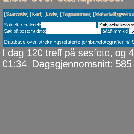
Startside
Kart
Liste
Tognummer
Materielltype/n
[
] [
] [
] [
] [
Søk etter materiell:
Søk på bestemt dato:
åååå-mm-dd
Database over strekningsrelaterte jernbanefotografier. ©
I dag 120 treff på sesfoto, og
01:34. Dagsgjennomsnitt: 585 t