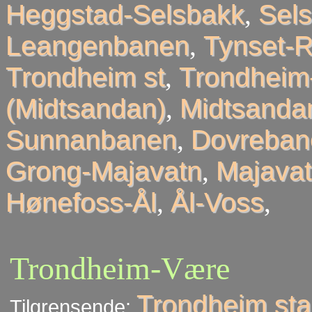
Heggstad-Selsbakk
,
Sel
Leangenbanen
,
Tynset-R
Trondheim st
,
Trondheim
(Midtsandan)
,
Midtsandan
Sunnanbanen
,
Dovreban
Grong-Majavatn
,
Majavat
Hønefoss-Ål
,
Ål-Voss
,
Trondheim-Være
Trondheim sta
Tilgrensende: