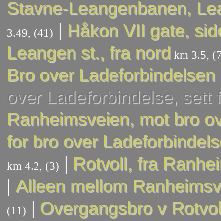
Stavne-Leangenbanen, Le
|
Håkon VII gate, sid
3.49, (41)
Leangen st., fra nord
km 3.5, (7
Bro over Ladeforbindelsen 
over Ladeforbindelse, sett 
Ranheimsveien, mot bro o
for bro over Ladeforbindel
|
Rotvoll, fra Ranh
km 4.2, (3)
|
Alleen mellom Ranheimsv.
|
Overgangsbro v Rotvol
(11)