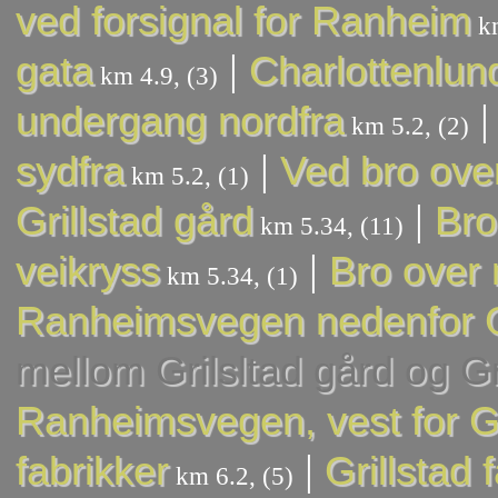
ved forsignal for Ranheim
km
|
gata
Charlottenlun
km 4.9, (3)
undergang nordfra
km 5.2, (2)
|
sydfra
Ved bro ove
km 5.2, (1)
|
Grillstad gård
Bro
km 5.34, (11)
|
veikryss
Bro over
km 5.34, (1)
Ranheimsvegen nedenfor Gr
mellom Grilsltad gård og Gri
Ranheimsvegen, vest for Gri
|
fabrikker
Grillstad 
km 6.2, (5)