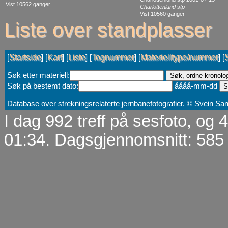
Vist 10562 ganger
Charlottenlund stp
Vist 10560 ganger
Liste over standplasser
Startside
Kart
Liste
Tognummer
Materielltype/nummer
[
] [
] [
] [
] [
] [
Søk etter materiell:
Søk på bestemt dato:
åååå-mm-dd
Database over strekningsrelaterte jernbanefotografier. © Svein S
I dag 992 treff på sesfoto, og
01:34. Dagsgjennomsnitt: 585 t