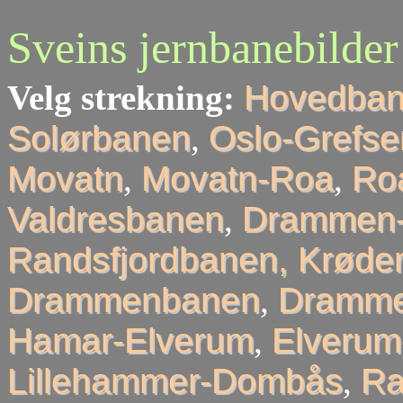
Sveins jernbanebilder
Velg strekning:
Hovedba
Solørbanen
,
Oslo-Grefse
Movatn
,
Movatn-Roa
,
Roa
Valdresbanen
,
Drammen-
Randsfjordbanen, Krøder
Drammenbanen
,
Dramme
Hamar-Elverum
,
Elveru
Lillehammer-Dombås
,
R