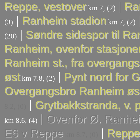
|
Reppe, vestover
Ran
km 7, (2)
|
Ranheim stadion
(3)
km 7, (2)
|
Søndre sidespor til Ra
(20)
Ranheim, ovenfor stasjone
Ranheim st., fra overgangs
|
øst
Pynt nord for 
km 7.8, (2)
Overgangsbro Ranheim øs
|
Grytbakkstranda, v. p
8.2, (0)
|
Ovenfor Ø. Ranhe
km 8.6, (4)
|
E6 v Reppe
Reppe,
km 8.7, (0)