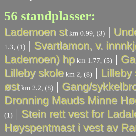
56 standplasser:
|
Lademoen st
Unde
km 0.99, (3)
|
Svartlamon, v. innnkj
1.3, (1)
|
Lademoen) hp
Ga
km 1.77, (5)
|
Lilleby skole
Lilleby
km 2, (8)
|
øst
Gang/sykkelbr
km 2.2, (8)
Dronning Mauds Minne Hø
|
Stein rett vest for Lada
(1)
Høyspentmast i vest av Ra