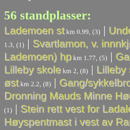
56 standplasser:
|
Lademoen st
Unde
km 0.99, (3)
|
Svartlamon, v. innnkj
1.3, (1)
|
Lademoen) hp
Ga
km 1.77, (5)
|
Lilleby skole
Lilleby
km 2, (8)
|
øst
Gang/sykkelbr
km 2.2, (8)
Dronning Mauds Minne Hø
|
Stein rett vest for Lada
(1)
Høyspentmast i vest av Ra