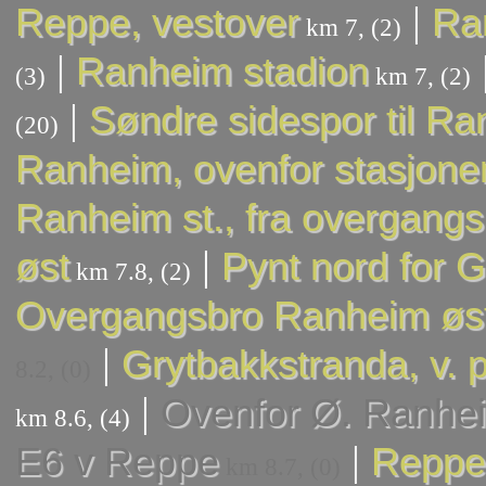
|
Reppe, vestover
Ran
km 7, (2)
|
Ranheim stadion
(3)
km 7, (2)
|
Søndre sidespor til Ra
(20)
Ranheim, ovenfor stasjone
Ranheim st., fra overgangs
|
øst
Pynt nord for 
km 7.8, (2)
Overgangsbro Ranheim øs
|
Grytbakkstranda, v. p
8.2, (0)
|
Ovenfor Ø. Ranhe
km 8.6, (4)
|
E6 v Reppe
Reppe,
km 8.7, (0)