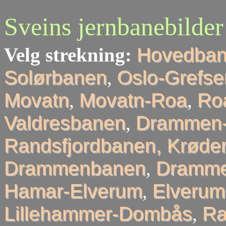
Sveins jernbanebilder
Velg strekning:
Hovedba
Solørbanen
,
Oslo-Grefse
Movatn
,
Movatn-Roa
,
Roa
Valdresbanen
,
Drammen-
Randsfjordbanen, Krøder
Drammenbanen
,
Dramme
Hamar-Elverum
,
Elveru
Lillehammer-Dombås
,
R