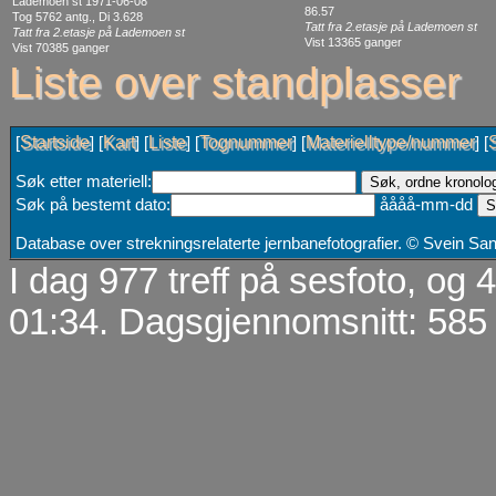
Lademoen st 1971-06-08
86.57
Tog 5762 antg., Di 3.628
Tatt fra 2.etasje på Lademoen st
Tatt fra 2.etasje på Lademoen st
Vist 13365 ganger
Vist 70385 ganger
Liste over standplasser
Startside
Kart
Liste
Tognummer
Materielltype/nummer
[
] [
] [
] [
] [
] [
Søk etter materiell:
Søk på bestemt dato:
åååå-mm-dd
Database over strekningsrelaterte jernbanefotografier. © Svein S
I dag 977 treff på sesfoto, og
01:34. Dagsgjennomsnitt: 585 t