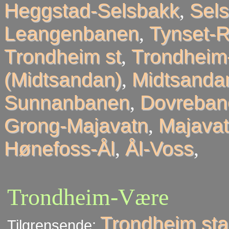
Heggstad-Selsbakk
,
Sel
Leangenbanen
,
Tynset-R
Trondheim st
,
Trondheim
(Midtsandan)
,
Midtsandan
Sunnanbanen
,
Dovreban
Grong-Majavatn
,
Majavat
Hønefoss-Ål
,
Ål-Voss
,
Trondheim-Være
Trondheim sta
Tilgrensende: