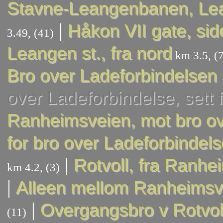
Stavne-Leangenbanen, Le
|
Håkon VII gate, sid
3.49, (41)
Leangen st., fra nord
km 3.5, (7
Bro over Ladeforbindelsen 
over Ladeforbindelse, sett 
Ranheimsveien, mot bro o
for bro over Ladeforbindel
|
Rotvoll, fra Ranh
km 4.2, (3)
|
Alleen mellom Ranheimsv.
|
Overgangsbro v Rotvol
(11)