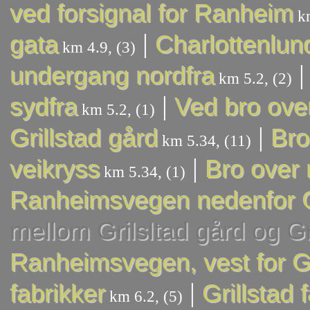
ved forsignal for Ranheim
km
|
gata
Charlottenlun
km 4.9, (3)
undergang nordfra
km 5.2, (2)
|
sydfra
Ved bro ove
km 5.2, (1)
|
Grillstad gård
Bro
km 5.34, (11)
|
veikryss
Bro over
km 5.34, (1)
Ranheimsvegen nedenfor Gr
mellom Grilsltad gård og Gri
Ranheimsvegen, vest for Gri
|
fabrikker
Grillstad 
km 6.2, (5)