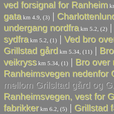
ved forsignal for Ranheim
km
|
gata
Charlottenlun
km 4.9, (3)
undergang nordfra
km 5.2, (2)
|
sydfra
Ved bro ove
km 5.2, (1)
|
Grillstad gård
Bro
km 5.34, (11)
|
veikryss
Bro over
km 5.34, (1)
Ranheimsvegen nedenfor Gr
mellom Grilsltad gård og Gri
Ranheimsvegen, vest for Gri
|
fabrikker
Grillstad 
km 6.2, (5)