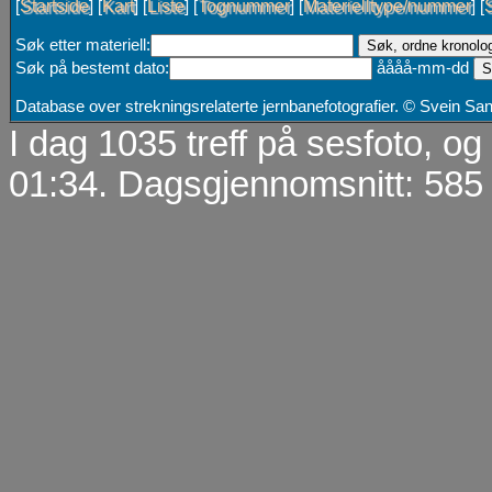
Startside
Kart
Liste
Tognummer
Materielltype/nummer
[
] [
] [
] [
] [
] [
Søk etter materiell:
Søk på bestemt dato:
åååå-mm-dd
Database over strekningsrelaterte jernbanefotografier. © Svein S
I dag 1035 treff på sesfoto, o
01:34. Dagsgjennomsnitt: 585 t