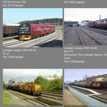
433 har krysset 432
Vist 73453 ganger
Vist 19719 ganger
Leangen stasjon 1997-00-00
Leangen stasjon 1994-00-00
30a 271
92.11
Veterantog Thm-Leangen-Stavne-Thm
Vist 17062 ganger
rundt
Vist 17358 ganger