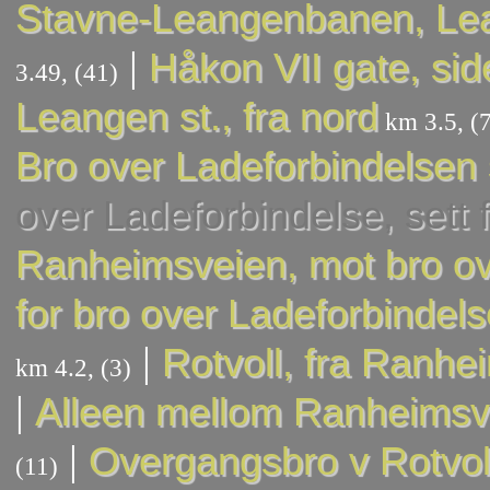
Stavne-Leangenbanen, Le
|
Håkon VII gate, sid
3.49, (41)
Leangen st., fra nord
km 3.5, (7
Bro over Ladeforbindelsen 
over Ladeforbindelse, sett 
Ranheimsveien, mot bro o
for bro over Ladeforbindel
|
Rotvoll, fra Ranh
km 4.2, (3)
|
Alleen mellom Ranheimsv.
|
Overgangsbro v Rotvol
(11)