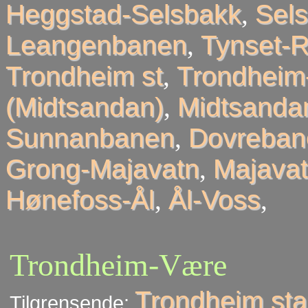
Heggstad-Selsbakk
,
Sel
Leangenbanen
,
Tynset-R
Trondheim st
,
Trondheim
(Midtsandan)
,
Midtsandan
Sunnanbanen
,
Dovreban
Grong-Majavatn
,
Majavat
Hønefoss-Ål
,
Ål-Voss
,
Trondheim-Være
Trondheim sta
Tilgrensende: