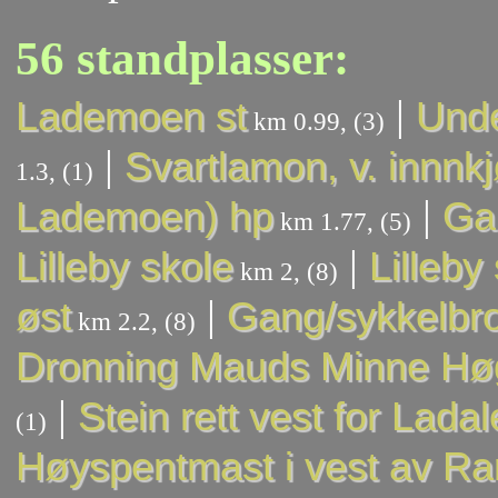
56 standplasser:
|
Lademoen st
Unde
km 0.99, (3)
|
Svartlamon, v. innnkj
1.3, (1)
|
Lademoen) hp
Ga
km 1.77, (5)
|
Lilleby skole
Lilleby
km 2, (8)
|
øst
Gang/sykkelbr
km 2.2, (8)
Dronning Mauds Minne Hø
|
Stein rett vest for Lada
(1)
Høyspentmast i vest av Ra