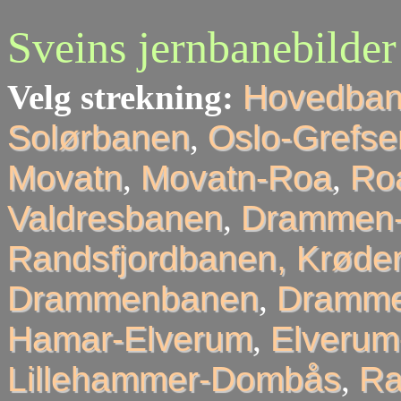
Sveins jernbanebilder
Velg strekning:
Hovedba
Solørbanen
,
Oslo-Grefse
Movatn
,
Movatn-Roa
,
Roa
Valdresbanen
,
Drammen-
Randsfjordbanen, Krøder
Drammenbanen
,
Dramme
Hamar-Elverum
,
Elveru
Lillehammer-Dombås
,
R