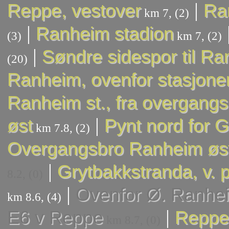
|
Reppe, vestover
Ran
km 7, (2)
|
Ranheim stadion
(3)
km 7, (2)
|
Søndre sidespor til Ra
(20)
Ranheim, ovenfor stasjone
Ranheim st., fra overgangs
|
øst
Pynt nord for 
km 7.8, (2)
Overgangsbro Ranheim øs
|
Grytbakkstranda, v. p
8.2, (0)
|
Ovenfor Ø. Ranhe
km 8.6, (4)
|
E6 v Reppe
Reppe,
km 8.7, (0)