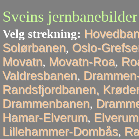
Sveins jernbanebilder
Velg strekning:
Hovedba
Solørbanen
,
Oslo-Grefse
Movatn
,
Movatn-Roa
,
Roa
Valdresbanen
,
Drammen-
Randsfjordbanen, Krøder
Drammenbanen
,
Dramme
Hamar-Elverum
,
Elveru
Lillehammer-Dombås
,
R