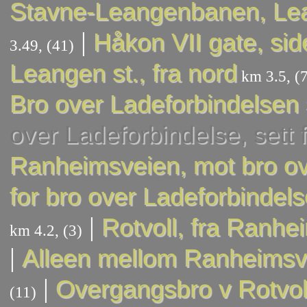
Stavne-Leangenbanen, Le
|
Håkon VII gate, sid
3.49, (41)
Leangen st., fra nord
km 3.5, (7
Bro over Ladeforbindelsen 
over Ladeforbindelse, sett 
Ranheimsveien, mot bro o
for bro over Ladeforbindel
|
Rotvoll, fra Ranh
km 4.2, (3)
|
Alleen mellom Ranheimsv.
|
Overgangsbro v Rotvol
(11)