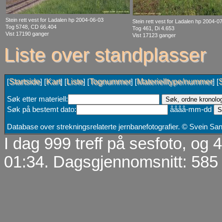
Stein rett vest for Ladalen hp 2004-06-03
Stein rett vest for Ladalen hp 2004-0
Tog 5748, CD 66.404
Tog 461, Di 4.653
Vist 17190 ganger
Vist 17123 ganger
Liste over standplasser
Startside
Kart
Liste
Tognummer
Materielltype/nummer
[
] [
] [
] [
] [
] [
Søk etter materiell:
Søk på bestemt dato:
åååå-mm-dd
Database over strekningsrelaterte jernbanefotografier. © Svein S
I dag 999 treff på sesfoto, og
01:34. Dagsgjennomsnitt: 585 t