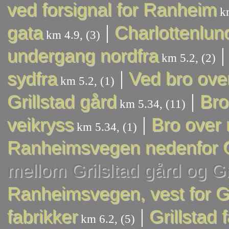
ved forsignal for Ranheim
km
|
gata
Charlottenlun
km 4.9, (3)
undergang nordfra
km 5.2, (2)
|
sydfra
Ved bro ove
km 5.2, (1)
|
Grillstad gård
Bro
km 5.34, (11)
|
veikryss
Bro over
km 5.34, (1)
Ranheimsvegen nedenfor Gr
mellom Grilsltad gård og Gri
Ranheimsvegen, vest for Gri
|
fabrikker
Grillstad 
km 6.2, (5)