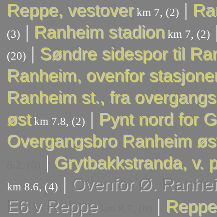
|
Reppe, vestover
Ran
km 7, (2)
|
Ranheim stadion
(3)
km 7, (2)
|
Søndre sidespor til Ra
(20)
Ranheim, ovenfor stasjone
Ranheim st., fra overgangs
|
øst
Pynt nord for 
km 7.8, (2)
Overgangsbro Ranheim øs
|
Grytbakkstranda, v. p
8.2, (0)
|
Ovenfor Ø. Ranhe
km 8.6, (4)
|
E6 v Reppe
Reppe,
km 8.7, (0)