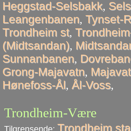
Heggstad-Selsbakk
,
Sel
Leangenbanen
,
Tynset-R
Trondheim st
,
Trondheim
(Midtsandan)
,
Midtsandan
Sunnanbanen
,
Dovreban
Grong-Majavatn
,
Majavat
Hønefoss-Ål
,
Ål-Voss
,
Trondheim-Være
Trondheim sta
Tilgrensende: