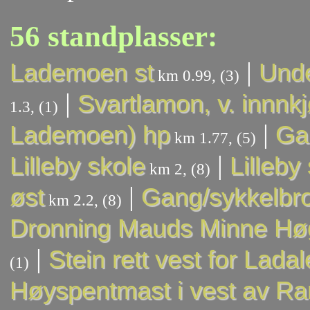
56 standplasser:
|
Lademoen st
Unde
km 0.99, (3)
|
Svartlamon, v. innnkj
1.3, (1)
|
Lademoen) hp
Ga
km 1.77, (5)
|
Lilleby skole
Lilleby
km 2, (8)
|
øst
Gang/sykkelbr
km 2.2, (8)
Dronning Mauds Minne Hø
|
Stein rett vest for Lada
(1)
Høyspentmast i vest av Ra