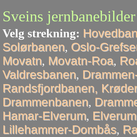
Sveins jernbanebilder
Velg strekning:
Hovedba
Solørbanen
,
Oslo-Grefse
Movatn
,
Movatn-Roa
,
Roa
Valdresbanen
,
Drammen-
Randsfjordbanen, Krøder
Drammenbanen
,
Dramme
Hamar-Elverum
,
Elveru
Lillehammer-Dombås
,
R