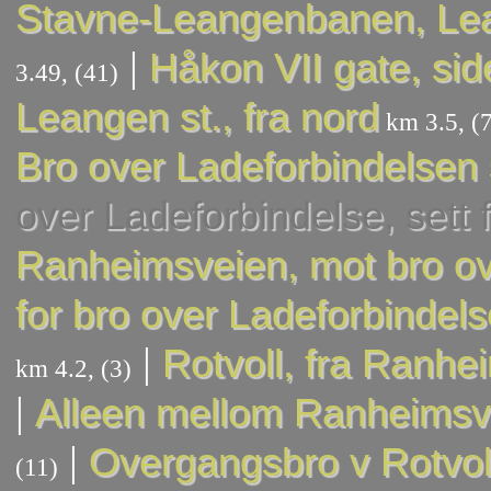
Stavne-Leangenbanen, Le
|
Håkon VII gate, sid
3.49, (41)
Leangen st., fra nord
km 3.5, (7
Bro over Ladeforbindelsen 
over Ladeforbindelse, sett 
Ranheimsveien, mot bro o
for bro over Ladeforbindel
|
Rotvoll, fra Ranh
km 4.2, (3)
|
Alleen mellom Ranheimsv.
|
Overgangsbro v Rotvol
(11)