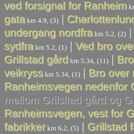
ved forsignal for Ranheim
km
|
gata
Charlottenlun
km 4.9, (3)
undergang nordfra
km 5.2, (2)
|
sydfra
Ved bro ove
km 5.2, (1)
|
Grillstad gård
Bro
km 5.34, (11)
|
veikryss
Bro over
km 5.34, (1)
Ranheimsvegen nedenfor Gr
mellom Grilsltad gård og Gri
Ranheimsvegen, vest for Gri
|
fabrikker
Grillstad 
km 6.2, (5)