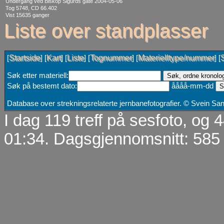
Undergang ved Biskop Sigurds gate 2004-05-06
Tog 5748, CD 66.402
Vist 15635 ganger
Liste over standplasser
Startside
Kart
Liste
Tognummer
Materielltype/nummer
[
] [
] [
] [
] [
] [
Søk etter materiell:
Søk på bestemt dato:
åååå-mm-dd
Database over strekningsrelaterte jernbanefotografier. © Svein S
I dag 119 treff på sesfoto, og
01:34. Dagsgjennomsnitt: 585 t