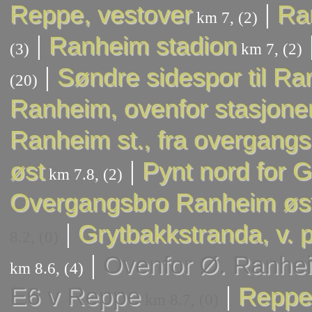
|
Reppe, vestover
Ran
km 7, (2)
|
Ranheim stadion
(3)
km 7, (2)
|
Søndre sidespor til Ra
(20)
Ranheim, ovenfor stasjone
Ranheim st., fra overgangs
|
øst
Pynt nord for 
km 7.8, (2)
Overgangsbro Ranheim øs
|
Grytbakkstranda, v. p
8.2, (0)
|
Ovenfor Ø. Ranhe
km 8.6, (4)
|
E6 v Reppe
Reppe,
km 8.7, (0)