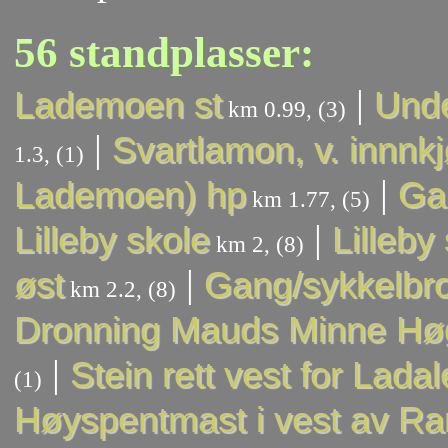
56 standplasser:
|
Lademoen st
Unde
km 0.99, (3)
|
Svartlamon, v. innnkj
1.3, (1)
|
Lademoen) hp
Ga
km 1.77, (5)
|
Lilleby skole
Lilleby
km 2, (8)
|
øst
Gang/sykkelbr
km 2.2, (8)
Dronning Mauds Minne Hø
|
Stein rett vest for Lada
(1)
Høyspentmast i vest av Ra