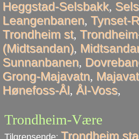
Heggstad-Selsbakk
,
Sel
Leangenbanen
,
Tynset-R
Trondheim st
,
Trondheim
(Midtsandan)
,
Midtsandan
Sunnanbanen
,
Dovreban
Grong-Majavatn
,
Majavat
Hønefoss-Ål
,
Ål-Voss
,
Trondheim-Være
Trondheim sta
Tilgrensende: