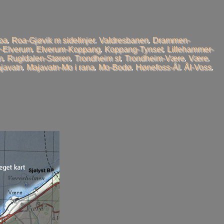
oa
,
Roa-Gjøvik m sidelinjer
,
Valdresbanen
,
Drammen-
-Elverum
,
Elverum-Koppang
,
Koppang-Tynset
,
Lillehammer-
n
,
Rugldalen-Støren
,
Trondheim st
,
Trondheim-Være
,
Være
,
javatn
,
Majavatn-Mo i rana
,
Mo-Bodø
,
Hønefoss-Ål
,
Ål-Voss
,