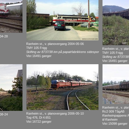
-04-28
Ranheim st., v. planovergang 2004-05-06
TMY 105 Frigg
Ranheim st., v. pl
Skifting av 8737/38 inn på papairfabrikkens sidespor
TMY 105 Frigg
Vist 16491 ganger
Skifting av 8737/38
Vist 16491 ganger
Ranheim st., v. pl
Rc2 009 TågAB
Ranheim st., v. planovergang 2006-05-10
-08-24
Ranheimpappens Rc
Tog 476, Di 4.651
til Ranheim
Vist 16722 ganger
Vist 15098 ganger