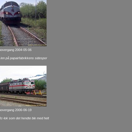
anovergang 2004-05-06
 inn på papairfabrikkens sidespor
anovergang 2006-06-19
-lok som det hendte ble med helt