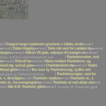
|
|
Gangvei langs Lademoen gravlund, v Lilleby skole
(5)
km 2, (8)
|
|
Dalen Hageby
Stein rett vest for Ladalen hp
km 2.6, (3)
km 2.8, (1)
km 2.8, (11)
|
|
tasjon
Håkon VII gate, sidespor til Leangen st
km 3.49, (41)
km 3.49, (2)
|
else, sett fra Ladeforbindelsen syd
Ranheimsveien, mot
km 3.93, (0)
|
|
en
Rotvoll hp
Alleen mellom Ranheimsv. og
km 4.4, (5)
km 4.45, (3)
|
|
nlund stp, syd på gata
Charlottenlund stp
Nedre
km 4.9, (3)
km 4.91, (2)
|
llstad gård
Bro over ny Ranheimsveg, sydfra ved
km 5.34, (11)
|
ad gård og Grillstad fabrikker
Ranheimsvegen, vest for
km 5.9, (0)
|
|
, v. dir.boligen
Ranheim stadion
Ranheim st., v.
km 7, (3)
km 7, (2)
|
eim st., fra overgangsbro
Ranheim st ved utkjør øst
km 7.6, (22)
km 7.8,
|
|
Allé til Ø. Ranheim gård
Ovenfor Ø. Ranheim gård
5, (5)
km 8.6, (4)
km