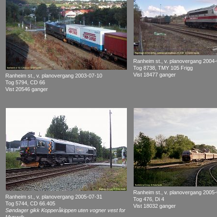
Ranheim st., v. planovergang 2004
Tog 8738, TMY 105 Frigg
Vist 18477 ganger
Ranheim st., v. planovergang 2003-07-10
Tog 5794, CD 66
Vist 20546 ganger
Ranheim st., v. planovergang 2005
Ranheim st., v. planovergang 2005-07-31
Tog 476, Di 4
Tog 5744, CD 66.405
Vist 18032 ganger
Søndager gikk Kopperåkippen uten vogner vest for