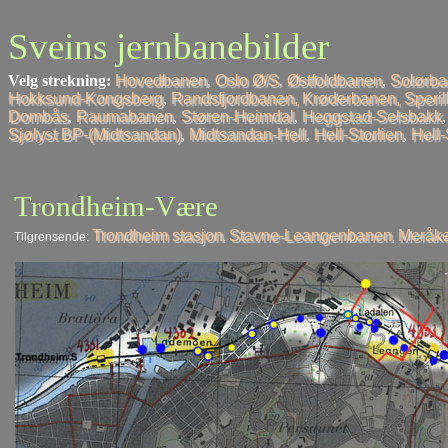
Sveins jernbanebilder
Velg strekning:
Hovedbanen
,
Oslo Ø/S
,
Østfoldbanen
,
Solørb
Hokksund-Kongsberg
,
Randsfjordbanen, Krøderbanen, Speri
Dombås
,
Raumabanen
,
Støren-Heimdal
,
Heggstad-Selsbakk
Sjølyst BP-(Midtsandan)
,
Midtsandan-Hell
,
Hell-Storlien
,
Hell
Trondheim-Være
Trondheim stasjon
Stavne-Leangenbanen
Meråke
Tilgrensende:
,
,