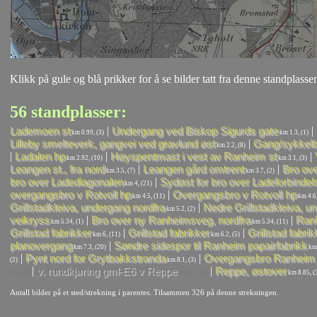
Klikk på gule og blå prikker for å se bilder tatt fra denne standplassen
56 standplasser:
|
|
Lademoen st
Undergang ved Biskop Sigurds gate
km 0.99, (3)
km 1.3, (1)
|
Lilleby smelteverk, gangvei ved gravlund øst
Gang/sykkel
km 2.2, (8)
|
|
|
Ladalen hp
Høyspentmast i vest av Ranheim st
km 2.92, (10)
km 3.1, (3)
|
|
Leangen st., fra nord
Leangen gård omtrent
Bro ove
km 3.5, (7)
km 3.7, (2)
|
bro over Ladediagonalen
Sydøst for bro over Ladeforbindel
km 4, (21)
|
overgangsbro v Rotvoll hp
Overgangsbro v Rotvoll hp
km 4.5, (11)
km 4.6,
|
Grillstadkleiva, undergang nordfra
Nedre Grillstadkleiva, u
km 5.2, (2)
|
|
veikryss
Bro over ny Ranheimsveg, nordfra
Ranh
km 5.34, (1)
km 5.34, (11)
|
|
Grillstad fabrikker
Grillstad fabrikker
Grillstad fabrik
km 6, (11)
km 6.2, (5)
|
planovergang
Søndre sidespor til Ranheim papairfabrikk
km 7.3, (20)
km 
|
|
Pynt nord for Grytbakkstranda
Overgangsbro Ranheim 
(2)
km 8.1, (3)
|
|
v. rundkjøring gml-E6 v Reppe
Reppe, østover
8.6, (0)
km 8.7, (0)
km 8.85, (
Antall bilder på et sted/strekning i parentes. Tilsammen 326 på denne strekningen.