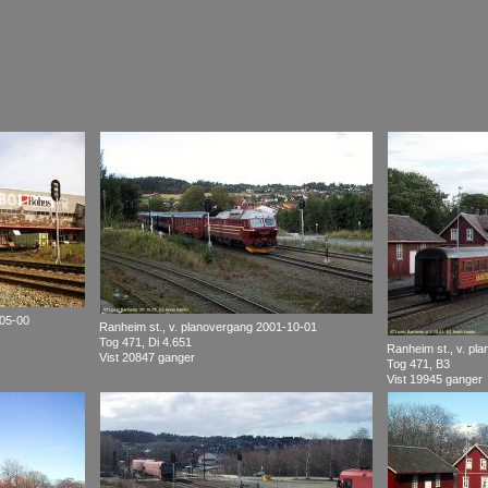
-05-00
Ranheim st., v. planovergang 2001-10-01
Tog 471, Di 4.651
Ranheim st., v. pl
Vist 20847 ganger
Tog 471, B3
Vist 19945 ganger