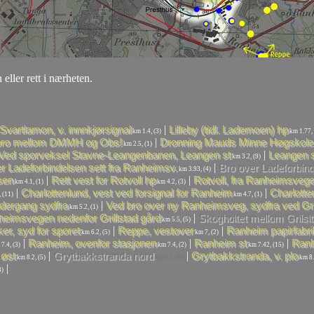
 eller rett i nærheten.
|
Svartlamon, v. innnkjørsignal
Lilleby (tidl. Lademoen) hp
km 1.4, (3)
km 1.77, 
|
bro mellom DMMH og Obs!
Dronning Mauds Minne Høgskole
km 2.5, (1)
|
Ved sporveksel Stavne-Leangenbanen, Leangen st
Leangen s
km 3.2, (9)
|
r Ladeforbindelsen sett fra Ranheimsv.
Bro over Ladeforbind
km 3.93, (4)
|
|
sen
Rett vest for Rotvoll hp
Rotvoll, fra Ranheimsveg
km 4.1, (1)
km 4.2, (3)
|
|
Charlottenlund, vest ved forsignal for Ranheim
Charlotte
 (11)
km 4.7, (1)
|
ndergang sydfra
Ved bro over ny Ranheimsveg, sydfra ved Gri
km 5.2, (1)
|
eimsvegen nedenfor Grillstad gård
Skogholtet mellom Grilslt
km 5.5, (5)
|
|
ker, syd for sporet
Reppe, vestover
Ranheim papirfabrik
km 6.2, (5)
km 7, (2)
|
|
|
Ranheim, ovenfor stasjonen
Ranheim st
Ranh
7.4, (3)
km 7.4, (2)
km 7.42, (15)
|
|
øst
Grytbakkstranda nord
Grytbakkstranda, v. plo
km 8.2, (5)
km 8.2, (0)
km 8.
|
3)