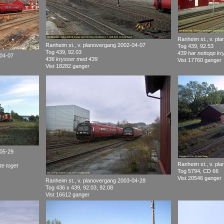
Ranheim st., v. pl
Ranheim st., v. planovergang 2002-04-07
Tog 439, 92.53
Tog 439, 92.03
439 har nettopp k
-04-07
436 krysser med 439
Vist 17760 ganger
Vist 18282 ganger
-05-29
Ranheim st., v. pl
te toget
Tog 5794, CD 66
Vist 20546 ganger
Ranheim st., v. planovergang 2003-04-28
Tog 436 x 439, 92.03, 92.08
Vist 16612 ganger