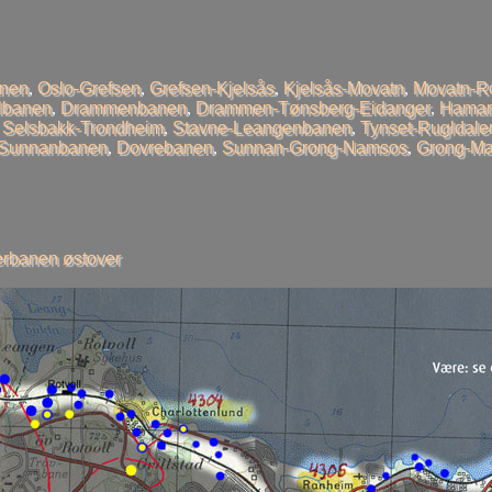
anen
,
Oslo-Grefsen
,
Grefsen-Kjelsås
,
Kjelsås-Movatn
,
Movatn-R
llbanen
,
Drammenbanen
,
Drammen-Tønsberg-Eidanger
,
Hamar
,
Selsbakk-Trondheim
,
Stavne-Leangenbanen
,
Tynset-Rugldale
-Sunnanbanen
,
Dovrebanen
,
Sunnan-Grong-Namsos
,
Grong-Ma
rbanen østover