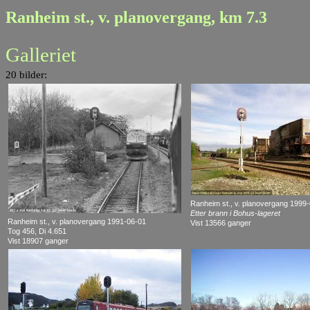
Ranheim st., v. planovergang, km 7.3
Galleriet
20 bilder:
Ranheim st., v. planovergang 1999
Etter brann i Bohus-lageret
Ranheim st., v. planovergang 1991-06-01
Vist 13566 ganger
Tog 456, Di 4.651
Vist 18907 ganger