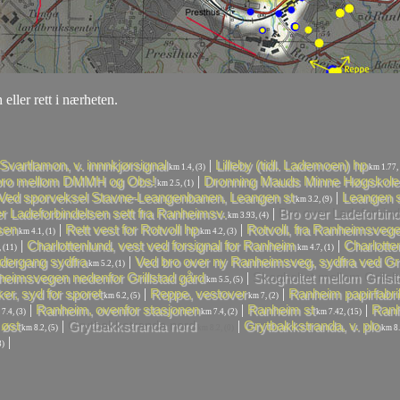
 eller rett i nærheten.
|
Svartlamon, v. innnkjørsignal
Lilleby (tidl. Lademoen) hp
km 1.4, (3)
km 1.77, 
|
bro mellom DMMH og Obs!
Dronning Mauds Minne Høgskole
km 2.5, (1)
|
Ved sporveksel Stavne-Leangenbanen, Leangen st
Leangen s
km 3.2, (9)
|
r Ladeforbindelsen sett fra Ranheimsv.
Bro over Ladeforbind
km 3.93, (4)
|
|
sen
Rett vest for Rotvoll hp
Rotvoll, fra Ranheimsveg
km 4.1, (1)
km 4.2, (3)
|
|
Charlottenlund, vest ved forsignal for Ranheim
Charlotte
 (11)
km 4.7, (1)
|
ndergang sydfra
Ved bro over ny Ranheimsveg, sydfra ved Gri
km 5.2, (1)
|
eimsvegen nedenfor Grillstad gård
Skogholtet mellom Grilslt
km 5.5, (5)
|
|
ker, syd for sporet
Reppe, vestover
Ranheim papirfabrik
km 6.2, (5)
km 7, (2)
|
|
|
Ranheim, ovenfor stasjonen
Ranheim st
Ranh
7.4, (3)
km 7.4, (2)
km 7.42, (15)
|
|
øst
Grytbakkstranda nord
Grytbakkstranda, v. plo
km 8.2, (5)
km 8.2, (0)
km 8.
|
3)