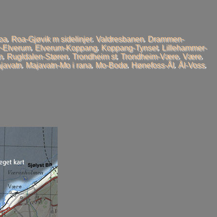
oa
,
Roa-Gjøvik m sidelinjer
,
Valdresbanen
,
Drammen-
-Elverum
,
Elverum-Koppang
,
Koppang-Tynset
,
Lillehammer-
n
,
Rugldalen-Støren
,
Trondheim st
,
Trondheim-Være
,
Være
,
javatn
,
Majavatn-Mo i rana
,
Mo-Bodø
,
Hønefoss-Ål
,
Ål-Voss
,