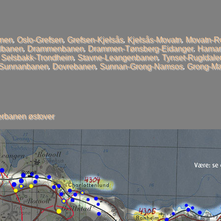
anen
,
Oslo-Grefsen
,
Grefsen-Kjelsås
,
Kjelsås-Movatn
,
Movatn-R
llbanen
,
Drammenbanen
,
Drammen-Tønsberg-Eidanger
,
Hamar
,
Selsbakk-Trondheim
,
Stavne-Leangenbanen
,
Tynset-Rugldale
-Sunnanbanen
,
Dovrebanen
,
Sunnan-Grong-Namsos
,
Grong-Ma
rbanen østover