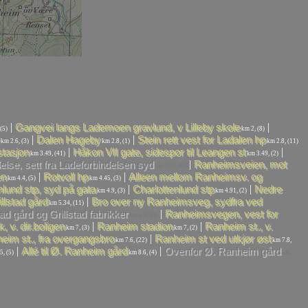
|
|
Gangvei langs Lademoen gravlund, v Lilleby skole
(5)
km 2, (8)
|
|
Dalen Hageby
Stein rett vest for Ladalen hp
km 2.6, (3)
km 2.8, (1)
km 2.8, (11)
|
|
tasjon
Håkon VII gate, sidespor til Leangen st
km 3.49, (41)
km 3.49, (2)
|
else, sett fra Ladeforbindelsen syd
Ranheimsveien, mot
km 3.93, (0)
|
|
en
Rotvoll hp
Alleen mellom Ranheimsv. og
km 4.4, (5)
km 4.45, (3)
|
|
nlund stp, syd på gata
Charlottenlund stp
Nedre
km 4.9, (3)
km 4.91, (2)
|
llstad gård
Bro over ny Ranheimsveg, sydfra ved
km 5.34, (11)
|
ad gård og Grillstad fabrikker
Ranheimsvegen, vest for
km 5.9, (0)
|
|
, v. dir.boligen
Ranheim stadion
Ranheim st., v.
km 7, (3)
km 7, (2)
|
eim st., fra overgangsbro
Ranheim st ved utkjør øst
km 7.6, (22)
km 7.8,
|
|
Allé til Ø. Ranheim gård
Ovenfor Ø. Ranheim gård
5, (5)
km 8.6, (4)
km