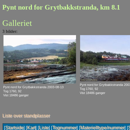
Pynt nord for Grytbakkstranda, km 8.1
Galleriet
3 bilder:
Pynt nord for Grytbakkstranda 200
Pynt nord for Grytbakkstranda 2003-08-13
Tog 1760, 92
Tog 1760, 92
Vist 18486 ganger
Vist 18486 ganger
Liste over standplasser
Startside
Kart
Liste
Tognummer
Materielltype/nummer
[
] [
] [
] [
] [
] [