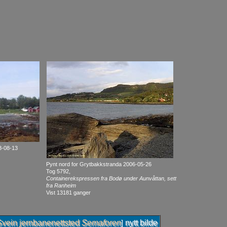
3-08-13
Pynt nord for Grytbakkstranda 2006-05-26
Tog 5792,
Containerekspressen fra Bodø under Aunvåttan, sett
fra Ranheim
Vist 13181 ganger
Svein jernbanenettsted
Semaforen
nytt bilde
]