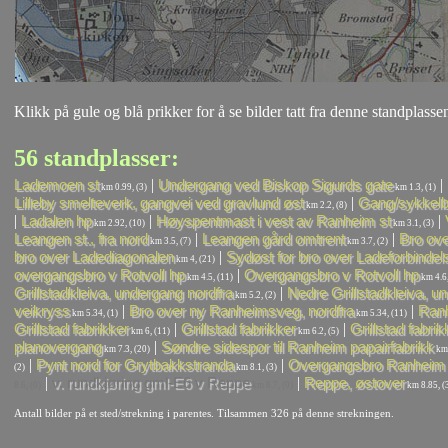
Klikk på gule og blå prikker for å se bilder tatt fra denne standplassen
56 standplasser:
|
|
Lademoen st
Undergang ved Biskop Sigurds gate
km 0.99, (3)
km 1.3, (1)
|
Lilleby smelteverk, gangvei ved gravlund øst
Gang/sykkel
km 2.2, (8)
|
|
|
Ladalen hp
Høyspentmast i vest av Ranheim st
km 2.92, (10)
km 3.1, (3)
|
|
Leangen st., fra nord
Leangen gård omtrent
Bro ove
km 3.5, (7)
km 3.7, (2)
|
bro over Ladediagonalen
Sydøst for bro over Ladeforbindel
km 4, (21)
|
overgangsbro v Rotvoll hp
Overgangsbro v Rotvoll hp
km 4.5, (11)
km 4.6,
|
Grillstadkleiva, undergang nordfra
Nedre Grillstadkleiva, u
km 5.2, (2)
|
|
veikryss
Bro over ny Ranheimsveg, nordfra
Ranh
km 5.34, (1)
km 5.34, (11)
|
|
Grillstad fabrikker
Grillstad fabrikker
Grillstad fabrik
km 6, (11)
km 6.2, (5)
|
planovergang
Søndre sidespor til Ranheim papairfabrikk
km 7.3, (20)
km 
|
|
Pynt nord for Grytbakkstranda
Overgangsbro Ranheim 
(2)
km 8.1, (3)
|
|
v. rundkjøring gml-E6 v Reppe
Reppe, østover
8.6, (0)
km 8.7, (0)
km 8.85, (
Antall bilder på et sted/strekning i parentes. Tilsammen 326 på denne strekningen.