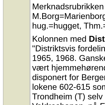
Merknadsrubrikken 
M.Borg=Marienborg,
hug.=hugget, Thm.=
Kolonnen med
Dist
"Distriktsvis fordel
1965, 1968. Ganske 
vært hjemmehørende 
disponert for Berg
lokene 602-615 som 
Trondheim (T) selv o