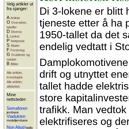
Velg artikler ut
Di 3-lokene er blitt
fra sjanger:
A
Artikler
tjeneste etter å ha 
O
Oversikter,
tabeller
1950-tallet da det
D
Diverse
L
Lenker
P
Nettportal
endelig vedtatt i St
S
Sitater
F
Forskning
G
Grublerier og
Damplokomotivene va
notater
B
Bilder
drift og utnyttet en
Alle artikler,
kronologisk
Alle artikler,
tallet hadde elektri
alfabetisk
store kapitalinvest
Mine
nettsteder:
trafikk. Man vedtok
Semaforen
jernbane
Viadukten
elektrifiseres og de
modelljernbane
Non Aliud
faglig