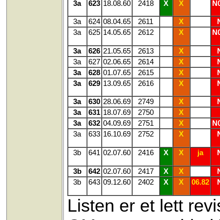
3a
623
18.08.60
2418
X
X
N0
3a
624
08.04.65
2611
X
3a
625
14.05.65
2612
X
N0
3a
626
21.05.65
2613
X
3a
627
02.06.65
2614
X
3a
628
01.07.65
2615
X
3a
629
13.09.65
2616
X
3a
630
28.06.69
2749
X
3a
631
18.07.69
2750
X
3a
632
04.09.69
2751
X
N0
3a
633
16.10.69
2752
X
3b
641
02.07.60
2416
X
X
ja
3b
642
02.07.60
2417
X
X
3b
643
09.12.60
2402
X
X
06.82
Listen er et lett re