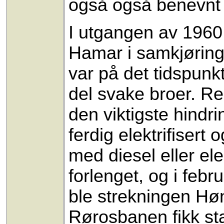
også også benevnt D
I utgangen av 1960 
Hamar i samkjøring
var på det tidspun
del svake broer. R
den viktigste hindr
ferdig elektrifiser
med diesel eller el
forlenget, og i feb
ble strekningen Høn
Rørosbanen fikk sta