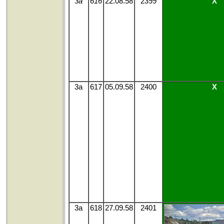
3a
616
22.08.58
2399
X
3a
617
05.09.58
2400
X
3a
618
27.09.58
2401