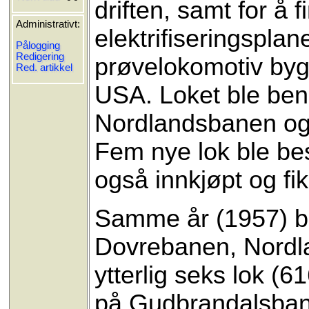
driften, samt for å 
Administrativt:
elektrifiseringsplan
Pålogging
Redigering
prøvelokomotiv byg
Red. artikkel
USA. Loket ble bene
Nordlandsbanen og et
Fem nye lok ble best
også innkjøpt og f
Samme år (1957) bes
Dovrebanen, Nordla
ytterlig seks lok (6
på Gudbrandalsbane