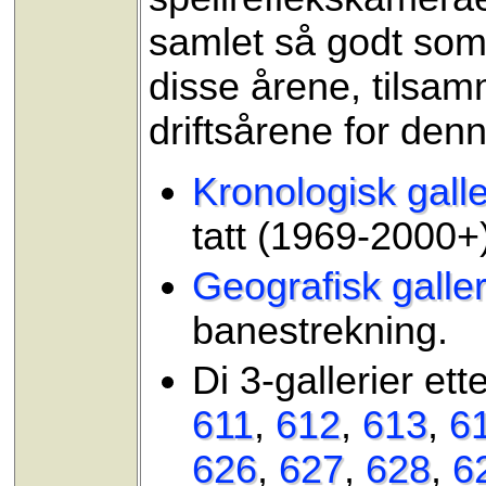
samlet så godt som 
disse årene, tilsam
driftsårene for den
Kronologisk galle
tatt (1969-2000+)
Geografisk galler
banestrekning.
Di 3-gallerier et
611
,
612
,
613
,
6
626
,
627
,
628
,
6