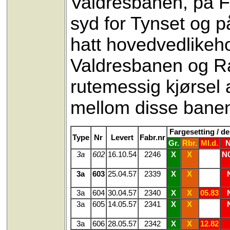
Valdresbanen, på 
syd for Tynset og p
hatt hovedvedlikeho
Valdresbanen og Ra
rutemessig kjørsel a
mellom disse bane
Fargesetting / d
Type
Nr
Levert
Fabr.nr
Gr.
Rbr.
Ml.d.
N
3a
602
16.10.54
2246
X
X
N0
3a
603
25.04.57
2339
X
X
3a
604
30.04.57
2340
X
X
05.83
3a
605
14.05.57
2341
X
X
3a
606
28.05.57
2342
X
X
12.82