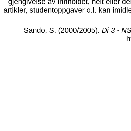
gjengivelse av innholdet, helt eller d
artikler, studentoppgaver o.l. kan imid
Sando, S. (2000/2005).
Di 3 - N
h