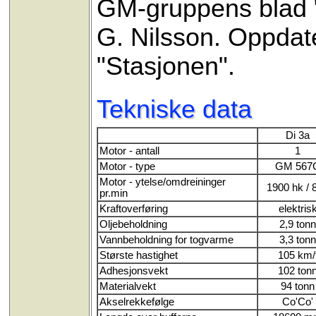
GM-gruppens blad "
G. Nilsson. Oppdate
"Stasjonen".
Tekniske data
Di 3a
Motor - antall
1
Motor - type
GM 567
Motor - ytelse/omdreininger
1900 hk / 
pr.min
Kraftoverføring
elektris
Oljebeholdning
2,9 ton
Vannbeholdning for togvarme
3,3 ton
Største hastighet
105 km/
Adhesjonsvekt
102 ton
Materialvekt
94 tonn
Akselrekkefølge
Co'Co'