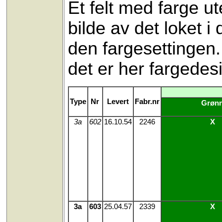
Et felt med farge ute
bilde av det loket i 
den fargesettingen. 
det er her fargedes
Type
Nr
Levert
Fabr.nr
Grøn
3a
602
16.10.54
2246
X
3a
603
25.04.57
2339
X