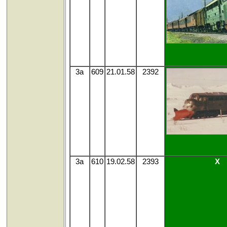
3a
609
21.01.58
2392
3a
610
19.02.58
2393
X