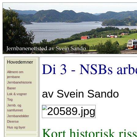
Di 3 - NSBs arb
Hovedemner
Allment om
jernbane
Jernbanehistorie
Baner
av Svein Sando
Lok & vogner
Tog
Jernb. og
samfunnet
Jernbanebilder
Diverse
Kort historisk ris
Hus og byer