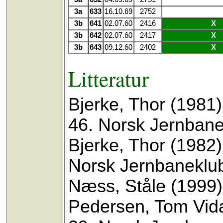
3a
633
16.10.69
2752
3b
641
02.07.60
2416
X
3b
642
02.07.60
2417
X
3b
643
09.12.60
2402
X
Litteratur
Bjerke, Thor (1981):
46. Norsk Jernbane
Bjerke, Thor (1982
Norsk Jernbaneklu
Næss, Ståle (1999
Pedersen, Tom Vidar