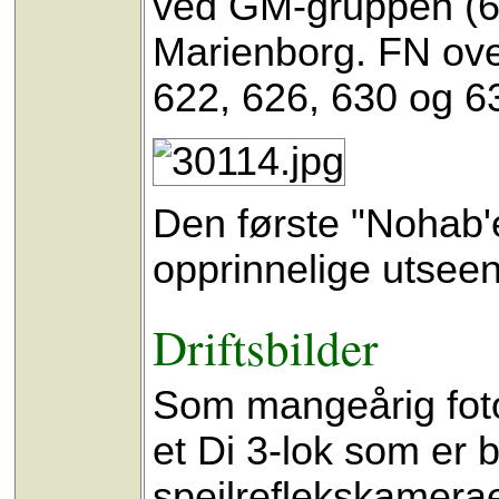
ved GM-gruppen (602
Marienborg. FN ove
622, 626, 630 og 631 
Den første "Nohab'en
opprinnelige utsee
Driftsbilder
Som mangeårig fotog
et Di 3-lok som er b
speilreflekskameraer