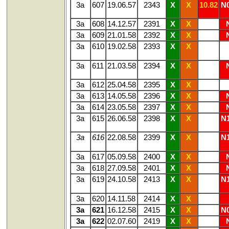
3a
607
19.06.57
2343
X
X
10.82
N0
3a
608
14.12.57
2391
X
X
3a
609
21.01.58
2392
X
X
3a
610
19.02.58
2393
X
X
3a
611
21.03.58
2394
X
X
3a
612
25.04.58
2395
X
X
3a
613
14.05.58
2396
X
X
3a
614
23.05.58
2397
X
X
3a
615
26.06.58
2398
X
X
N1
3a
616
22.08.58
2399
X
X
N1
3a
617
05.09.58
2400
X
X
3a
618
27.09.58
2401
X
X
3a
619
24.10.58
2413
X
X
N1
3a
620
14.11.58
2414
X
X
3a
621
16.12.58
2415
X
X
N0
3a
622
02.07.60
2419
X
X