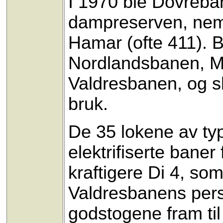
I 1970 ble Dovreban
dampreserven, nemli
Hamar (ofte 411). B
Nordlandsbanen, M
Valdresbanen, og sl
bruk.
De 35 lokene av typ
elektrifiserte baner
kraftigere Di 4, so
Valdresbanens perso
godstogene fram ti