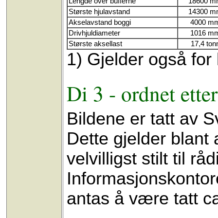
Lengde over bufferne
18600 
Største hjulavstand
14300 
Akselavstand boggi
4000 m
Drivhjuldiameter
1016 m
Største aksellast
17,4 ton
1) Gjelder også for
Di 3 - ordnet ett
Bildene er tatt av 
Dette gjelder blant 
velvilligst stilt til
Informasjonskontore
antas å være tatt c