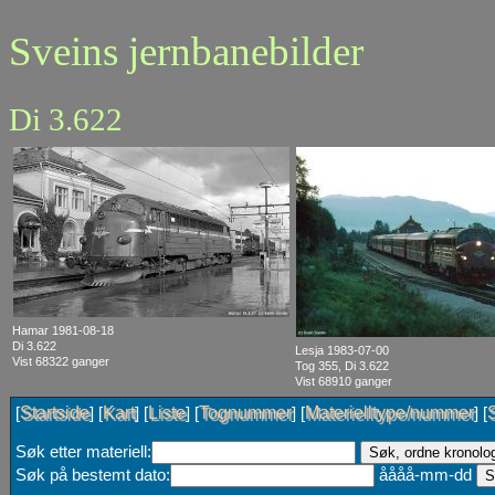
Sveins jernbanebilder
Di 3.622
Hamar 1981-08-18
Di 3.622
Lesja 1983-07-00
Vist 68322 ganger
Tog 355, Di 3.622
Vist 68910 ganger
Startside
Kart
Liste
Tognummer
Materielltype/nummer
[
] [
] [
] [
] [
] [
Søk etter materiell:
Søk på bestemt dato:
åååå-mm-dd