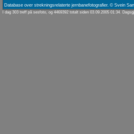
Database over strekningsrelaterte jernbanefotografier. © Svein S
I dag 303 treff på sesfoto, og 4469392 totalt siden 03.09.2005 01:34. Dagsgj