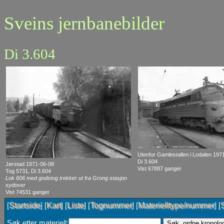
Sveins jernbanebilder
Di 3.604
Utenfor Gamlestallen i Lodalen 197
Di 3.604
Jørstad 1971-06-08
Vist 67887 ganger
Tog 5731, Di 3.604
Lok 606 med godstog trekker ut fra Grong stasjon
sydover
Vist 74531 ganger
Startside
Kart
Liste
Tognummer
Materielltype/nummer
[
] [
] [
] [
] [
] [
Søk etter materiell: