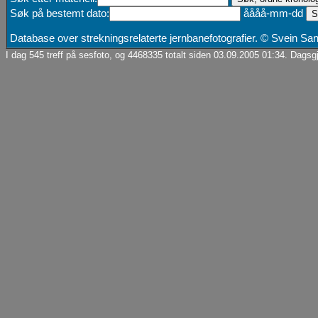
Søk på bestemt dato:
åååå-mm-dd
Database over strekningsrelaterte jernbanefotografier. © Svein S
I dag 545 treff på sesfoto, og 4468335 totalt siden 03.09.2005 01:34. Dagsgj