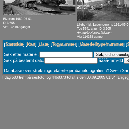
Elverum 1982-06-01
Di 3.605
Lilleby (tidl. Lademoen) hp 1991-05-0
Vist 138192 ganger
Tog 5741 antg., Di 3.605
Antagelig Kopperåkippen
Vist 114168 ganger
Startside
Kart
Liste
Tognummer
Materielltype/nummer
[
] [
] [
] [
] [
] [
Søk etter materiell:
Søk på bestemt dato:
åååå-mm-dd
Database over strekningsrelaterte jernbanefotografier. © Svein S
I dag 583 treff på sesfoto, og 4468373 totalt siden 03.09.2005 01:34. Dagsgj