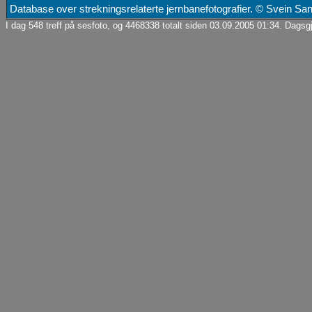
Database over strekningsrelaterte jernbanefotografier. © Svein S
I dag 548 treff på sesfoto, og 4468338 totalt siden 03.09.2005 01:34. Dagsgj