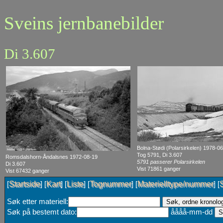
Sveins jernbanebilder
Di 3.607
Bolna-Stødi (Polarsirkelen) 1978-0
Tog 5791, Di 3.607
Romsdalshorn-Åndalsnes 1972-08-19
5791 passerer Polarsirkelen
Di 3.607
Vist 71861 ganger
Vist 67432 ganger
Startside
Kart
Liste
Tognummer
Materielltype/nummer
[
] [
] [
] [
] [
] [
Søk etter materiell:
Søk på bestemt dato:
åååå-mm-dd