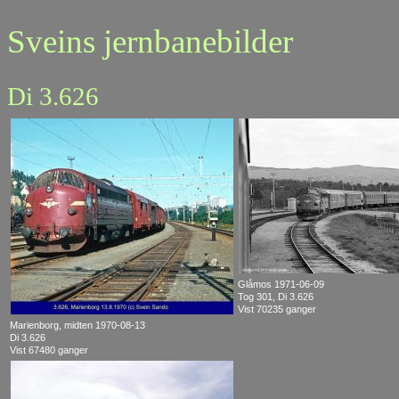
Sveins jernbanebilder
Di 3.626
Glåmos 1971-06-09
Tog 301, Di 3.626
Vist 70235 ganger
Marienborg, midten 1970-08-13
Di 3.626
Vist 67480 ganger