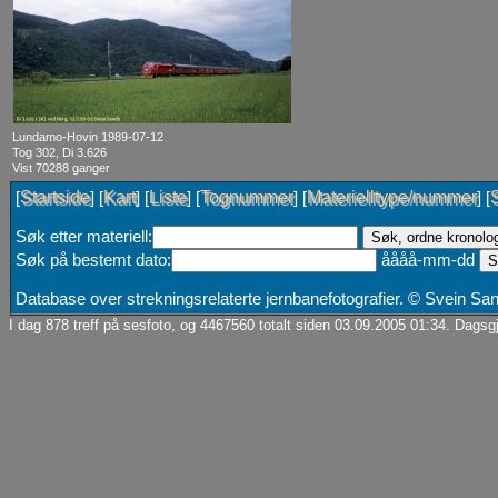
Lundamo-Hovin 1989-07-12
Tog 302, Di 3.626
Vist 70288 ganger
Startside
Kart
Liste
Tognummer
Materielltype/nummer
[
] [
] [
] [
] [
] [
Søk etter materiell:
Søk på bestemt dato:
åååå-mm-dd
Database over strekningsrelaterte jernbanefotografier. © Svein S
I dag 878 treff på sesfoto, og 4467560 totalt siden 03.09.2005 01:34. Dagsgj