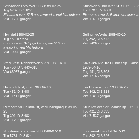
Strindveien i bro over SLB 1989-02-25
Strindveien i bro over SLB 1989-02-2
Tog 5707, Di 3.627
Tog 5707, Di 3.608
Ekstratog over SLB pga avsporing ved Marienborg
Ekstratog over SLB pga avsporing v
Vist 71766 ganger
Vist 71619 ganger
Heimdal 1989-02-25
Bellingmo-Alvdal 1989-03-20
Tog 43, Di 3.623
Tog 302, Di 3.642
Forspann av Di 3 pga kjøring om SLB pga
Vist 74265 ganger
avsporing ved Marienborg
Vist 70095 ganger
Være vest: Ranheimveien 299 1989-04-16
Saksvikbukta, fra E6 busshlp. Hans
Tog 456, Di 3.643+615
1989-04-16
Vist 66967 ganger
Tog 451, Di 3.608
Vist 72165 ganger
Hommelvik st, vest 1989-04-16
Fra Hoemsvegen 1989-04-25
Tog 451, Di 3.608
Tog 302, Di 3.618
Vist 71414 ganger
Vist 71043 ganger
Rett nord for Heimdal st, ved undergang 1989-05-
Stein rett vest for Ladalen hp 1989-0
23
Tog 421, Di 3.633
Tog 301, Di 3.602
Vist 71537 ganger
Vist 71293 ganger
Strindveien i bro over SLB 1989-07-10
Lundamo-Hovin 1989-07-12
Tog 5781, Di 3.624
Tog 302, Di 3.626