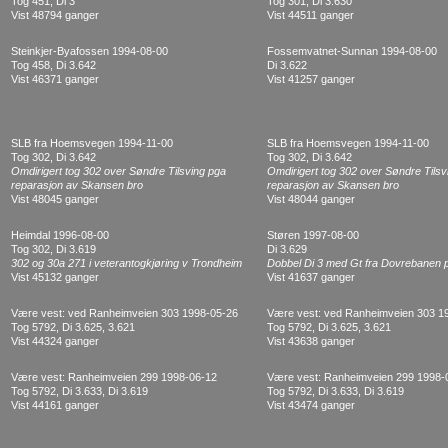
Tog 451, Di 3
Tog 301, Di 3.630
Vist 48794 ganger
Vist 44511 ganger
Steinkjer-Byafossen 1994-08-00
Fossemvatnet-Sunnan 1994-08-00
Tog 458, Di 3.642
Di 3.622
Vist 46371 ganger
Vist 41257 ganger
SLB fra Hoemsvegen 1994-11-00
SLB fra Hoemsvegen 1994-11-00
Tog 302, Di 3.642
Tog 302, Di 3.642
Omdirigert tog 302 over Søndre Tilsving pga
Omdirigert tog 302 over Søndre Tilsv
reparasjon av Skansen bro
reparasjon av Skansen bro
Vist 48045 ganger
Vist 48044 ganger
Heimdal 1996-08-00
Støren 1997-08-00
Tog 302, Di 3.619
Di 3.629
302 og 30a 271 i veterantogkjøring v Trondheim
Dobbel Di 3 med Gt fra Dovrebanen p
Vist 45132 ganger
Vist 41637 ganger
Være vest: ved Ranheimveien 303 1998-05-26
Være vest: ved Ranheimveien 303 1
Tog 5792, Di 3.625, 3.621
Tog 5792, Di 3.625, 3.621
Vist 44324 ganger
Vist 43638 ganger
Være vest: Ranheimveien 299 1998-06-12
Være vest: Ranheimveien 299 1998-
Tog 5792, Di 3.633, Di 3.619
Tog 5792, Di 3.633, Di 3.619
Vist 44161 ganger
Vist 43474 ganger