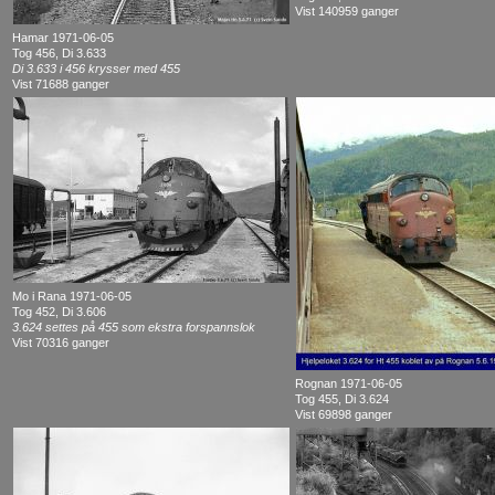
Vist 140959 ganger
Hamar 1971-06-05
Tog 456, Di 3.633
Di 3.633 i 456 krysser med 455
Vist 71688 ganger
Mo i Rana 1971-06-05
Tog 452, Di 3.606
3.624 settes på 455 som ekstra forspannslok
Vist 70316 ganger
Rognan 1971-06-05
Tog 455, Di 3.624
Vist 69898 ganger