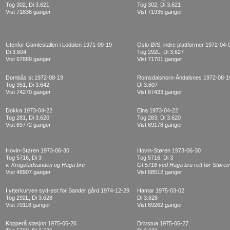
Tog 302, Di 3.621
Tog 302, Di 3.621
Vist 71836 ganger
Vist 71935 ganger
Utenfor Gamlestallen i Lodalen 1971-09-19
Oslo Ø/S, indre plattformer 1972-04-
Di 3.604
Tog 292L, Di 3.627
Vist 67889 ganger
Vist 71701 ganger
Dombås st 1972-08-19
Romsdalshorn-Åndalsnes 1972-08-1
Tog 351, Di 3.642
Di 3.607
Vist 74270 ganger
Vist 67433 ganger
Dokka 1973-04-22
Eina 1973-04-22
Tog 281, Di 3.620
Tog 283, Di 3.620
Vist 69772 ganger
Vist 69178 ganger
Hovin-Støren 1973-06-30
Hovin-Støren 1973-06-30
Tog 5716, Di 3
Tog 5716, Di 3
v. Krogstadsanden og Haga bru
Gt 5716 ved Haga bru rett før Støren
Vist 48907 ganger
Vist 68512 ganger
I ytterkurven syd-øst for Sander gård 1974-12-29
Hamar 1975-03-02
Tog 292L, Di 3.628
Di 3.628
Vist 70118 ganger
Vist 69262 ganger
Kopperå stasjon 1975-06-26
Drivstua 1975-06-27