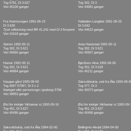
Tog 5781, Di 3.627
Tog 302, Di 3
Vist 45100 ganger
Vist 43081 ganger
Fra Hoemsvegen 1991-06-23
Haltdalen-Langlete 1991-08-25
Di 3.630
Di 3.642
Tysk utfluktstog med BR 41.241 med Di 3 forspent
Vist 44622 ganger
Vist 41618 ganger
Støren 1992-05-11
Anta-Hanestad 1992-05-11
Tog 302, Di 3.621
Tog 302, Di 3.621
Vist 45660 ganger
Vist 45567 ganger
Hamar 1992-05-11
Bjørånes-Atna 1992-06-00
Tog 302, Di 3.621
Tog 301, Di 3.618
Vist 46884 ganger
Vist 45211 ganger
Haugan gård 1993-08-00
Saksvikbukta, sett fra Ålia 1993-09-0
Tog 456? 5796?, Di 3 x 2
Tog 477, Di 3
Nattoget eller personvogn i godstog 5796
Vist 49373 ganger
Vist 38953 ganger
Øst for innkjør Vikhamar st 1993-09-16
Øst for innkjør Vikhamar st 1993-09-
Tog 451, Di 3.627
Tog 451, Di 3.627
Vist 45490 ganger
Vist 45490 ganger
Saksvikbukta, sett fra Ålia 1994-02-00
Bellingmo-Alvdal 1994-04-00