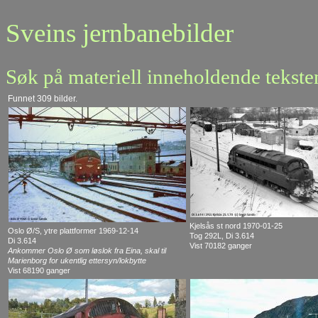
Sveins jernbanebilder
Søk på materiell inneholdende tekste
Funnet 309 bilder.
Kjelsås st nord 1970-01-25
Oslo Ø/S, ytre plattformer 1969-12-14
Tog 292L, Di 3.614
Di 3.614
Vist 70182 ganger
Ankommer Oslo Ø som løslok fra Eina, skal til
Marienborg for ukentlig ettersyn/lokbytte
Vist 68190 ganger