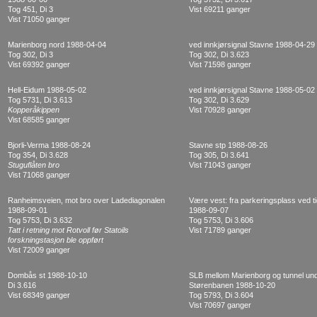
Tog 451, Di 3
Vist 69211 ganger
Vist 71050 ganger
Marienborg nord 1988-04-04
ved innkjørsignal Stavne 1988-04-29
Tog 302, Di 3
Tog 302, Di 3.623
Vist 69392 ganger
Vist 71598 ganger
Hell-Eidum 1988-05-02
ved innkjørsignal Stavne 1988-05-02
Tog 5731, Di 3.613
Tog 302, Di 3.629
Kopperåkippen
Vist 70928 ganger
Vist 68585 ganger
Bjorli-Verma 1988-08-24
Stavne stp 1988-08-26
Tog 354, Di 3.628
Tog 305, Di 3.641
Stuguflåten bro
Vist 71043 ganger
Vist 71068 ganger
Ranheimsveien, mot bro over Ladediagonalen
Være vest: fra parkeringsplass ved t
1988-09-01
1988-09-07
Tog 5753, Di 3.632
Tog 5753, Di 3.606
Tatt i retning mot Rotvoll før Statoils
Vist 71789 ganger
forskningstasjon ble oppført
Vist 72009 ganger
Dombås st 1988-10-10
SLB mellom Marienborg og tunnel un
Di 3.616
Størenbanen 1988-10-20
Vist 68349 ganger
Tog 5793, Di 3.604
Vist 70697 ganger