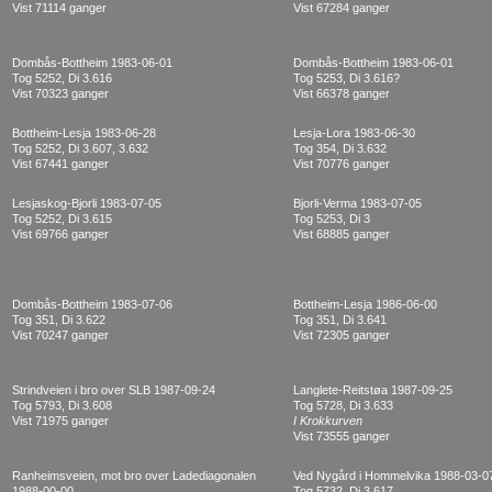
Vist 71114 ganger
Vist 67284 ganger
Dombås-Bottheim 1983-06-01
Dombås-Bottheim 1983-06-01
Tog 5252, Di 3.616
Tog 5253, Di 3.616?
Vist 70323 ganger
Vist 66378 ganger
Bottheim-Lesja 1983-06-28
Lesja-Lora 1983-06-30
Tog 5252, Di 3.607, 3.632
Tog 354, Di 3.632
Vist 67441 ganger
Vist 70776 ganger
Lesjaskog-Bjorli 1983-07-05
Bjorli-Verma 1983-07-05
Tog 5252, Di 3.615
Tog 5253, Di 3
Vist 69766 ganger
Vist 68885 ganger
Dombås-Bottheim 1983-07-06
Bottheim-Lesja 1986-06-00
Tog 351, Di 3.622
Tog 351, Di 3.641
Vist 70247 ganger
Vist 72305 ganger
Strindveien i bro over SLB 1987-09-24
Langlete-Reitstøa 1987-09-25
Tog 5793, Di 3.608
Tog 5728, Di 3.633
Vist 71975 ganger
I Krokkurven
Vist 73555 ganger
Ranheimsveien, mot bro over Ladediagonalen
Ved Nygård i Hommelvika 1988-03-0
1988-00-00
Tog 5732, Di 3.617