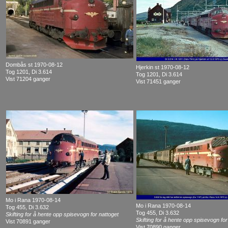
Dombås st 1970-08-12
Hjerkin st 1970-08-12
Tog 1201, Di 3.614
Tog 1201, Di 3.614
Vist 71204 ganger
Vist 71451 ganger
Mo i Rana 1970-08-14
Mo i Rana 1970-08-14
Tog 455, Di 3.632
Tog 455, Di 3.632
Skifting for å hente opp spisevogn for nattoget
Skifting for å hente opp spisevogn for
Vist 70891 ganger
Vist 70890 ganger