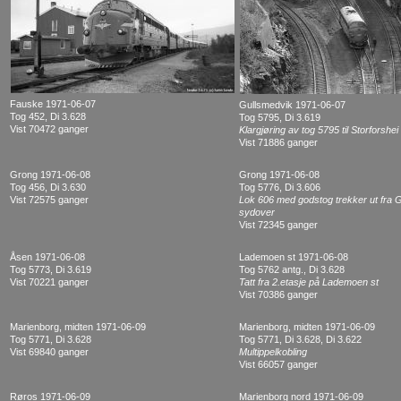
Fauske 1971-06-07
Gullsmedvik 1971-06-07
Tog 452, Di 3.628
Tog 5795, Di 3.619
Vist 70472 ganger
Klargjøring av tog 5795 til Storforshei
Vist 71886 ganger
Grong 1971-06-08
Grong 1971-06-08
Tog 456, Di 3.630
Tog 5776, Di 3.606
Vist 72575 ganger
Lok 606 med godstog trekker ut fra 
sydover
Vist 72345 ganger
Åsen 1971-06-08
Lademoen st 1971-06-08
Tog 5773, Di 3.619
Tog 5762 antg., Di 3.628
Vist 70221 ganger
Tatt fra 2.etasje på Lademoen st
Vist 70386 ganger
Marienborg, midten 1971-06-09
Marienborg, midten 1971-06-09
Tog 5771, Di 3.628
Tog 5771, Di 3.628, Di 3.622
Vist 69840 ganger
Multippelkobling
Vist 66057 ganger
Røros 1971-06-09
Marienborg nord 1971-06-09