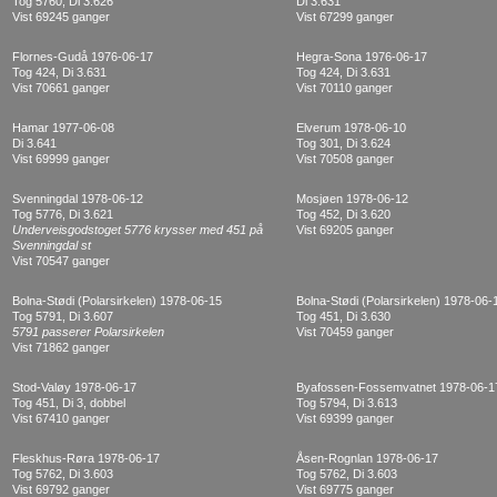
Tog 5760, Di 3.626
Di 3.631
Vist 69245 ganger
Vist 67299 ganger
Flornes-Gudå 1976-06-17
Hegra-Sona 1976-06-17
Tog 424, Di 3.631
Tog 424, Di 3.631
Vist 70661 ganger
Vist 70110 ganger
Hamar 1977-06-08
Elverum 1978-06-10
Di 3.641
Tog 301, Di 3.624
Vist 69999 ganger
Vist 70508 ganger
Svenningdal 1978-06-12
Mosjøen 1978-06-12
Tog 5776, Di 3.621
Tog 452, Di 3.620
Underveisgodstoget 5776 krysser med 451 på
Vist 69205 ganger
Svenningdal st
Vist 70547 ganger
Bolna-Stødi (Polarsirkelen) 1978-06-15
Bolna-Stødi (Polarsirkelen) 1978-06-
Tog 5791, Di 3.607
Tog 451, Di 3.630
5791 passerer Polarsirkelen
Vist 70459 ganger
Vist 71862 ganger
Stod-Valøy 1978-06-17
Byafossen-Fossemvatnet 1978-06-1
Tog 451, Di 3, dobbel
Tog 5794, Di 3.613
Vist 67410 ganger
Vist 69399 ganger
Fleskhus-Røra 1978-06-17
Åsen-Rognlan 1978-06-17
Tog 5762, Di 3.603
Tog 5762, Di 3.603
Vist 69792 ganger
Vist 69775 ganger