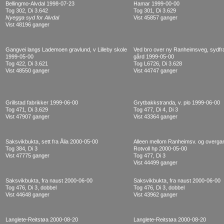
Bellingmo-Alvdal 1998-07-23
Hamar 1999-00-00
Tog 302, Di 3.642
Tog 301, Di 3.629
Nyegga syd for Alvdal
Vist 45857 ganger
Vist 48196 ganger
Gangvei langs Lademoen gravlund, v Lilleby skole
Ved bro over ny Ranheimsveg, sydfra
1999-05-00
gård 1999-05-00
Tog 422, Di 3.621
Tog L6726, Di 3.628
Vist 48550 ganger
Vist 44747 ganger
Grillstad fabrikker 1999-06-00
Grytbakkstranda, v. plo 1999-06-00
Tog 471, Di 3.629
Tog 477, Di 4, Di 3
Vist 47907 ganger
Vist 43364 ganger
Saksvikbukta, sett fra Ålia 2000-05-00
Alleen mellom Ranheimsv. og overga
Tog 384, Di 3
Rotvoll hp 2000-05-00
Vist 47775 ganger
Tog 477, Di 3
Vist 44499 ganger
Saksvikbukta, fra naust 2000-06-00
Saksvikbukta, fra naust 2000-06-00
Tog 476, Di 3, dobbel
Tog 476, Di 3, dobbel
Vist 44648 ganger
Vist 43962 ganger
Langlete-Reitstøa 2000-08-20
Langlete-Reitstøa 2000-08-20