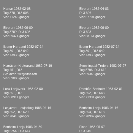
Hamar 1982-02-08
Elverum 1982-04-03
Tog 378, Di 3.603
Di 3.606
Vist 71246 ganger
Vist 67704 ganger
Elverum 1982-06-00
Elverum 1982-06-00
Tog 378?, Di 3.603
Di 3.603
Vist 69474 ganger
Vist 68161 ganger
Ilseng-Hørsand 1982-07-14
Ilseng-Hørsand 1982-07-14
Tog 301, Di 3.642
Tog 301, Di 3.642
Vist 73936 ganger
Vist 73939 ganger
Hjartåsen-Krokstrand 1982-07-19
Svenningdal-Trofors 1982-07-27
Tog 451, Di 3
Tog 5796, Di 3.612
Bro over Raufjellfossen
Vist 69345 ganger
Vist 69086 ganger
Lora-Lesjaverk 1983-02-00
Dombås-Bottheim 1983-02-01
Tog 351, Di 3
Tog 352, Di 3.643
Vist 68911 ganger
Vist 71391 ganger
Lesjaverk-Lesjaskog 1983-04-16
Bottheim-Lesja 1983-04-16
Tog 352, Di 3.629
Tog 354, Di 3.618
Vist 70410 ganger
Vist 70987 ganger
Bottheim-Lesja 1983-04-30
Finse 1983-05-07
Tog 5254, Di 3.614
Di 3.610