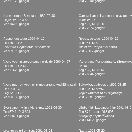
Vist 71772 ganger
Vist 70290 ganger
Namsskogan-Bjørnstad 1989-07-30
Gangvei langs Lademoen gravlund, v 
Tog 5798, Di 3.627
1989-08-27
Vist 70386 ganger
Tog 424, Di 3.618
Vist 72574 ganger
Reppe, vestover 1990-04-10
Reppe, østover 1990-04-10
Tog 451, Di 3
Tog 451, Di 3
Utsikt fra Reppe mot Ranheim st
Utsikt fra Reppe mot Være
Vist 69185 ganger
Vist 69112 ganger
Være vest: planovergang nordside 1990-04-27
Være vest: Planovergang, tilførselsv
Tog 451, Di 3.619
05-10
Vist 71676 ganger
Tog 423, Di 3.643
Vist 71846 ganger
Være øst: rett vest for planovergang ved Elingaard
Saksvika, badeplass 1990-05-25
1990-05-13
Tog 423, Di 3.643
Tog 424, Di 3
Toget kommer ut av skjæringa
Vist 60798 ganger
Vist 56381 ganger
Svartlamon, v. innnkjørsignal 1991-04-30
Lilleby (tidl. Lademoen) hp 1991-05-0
Tog 5741, Di 3.608
Tog 5741 antg., Di 3.605
Vist 44631 ganger
Antagelig Kopperåkippen
Vist 114179 ganger
Leangen gård omtrent 1991-05-03
Rasta 1991-05-20