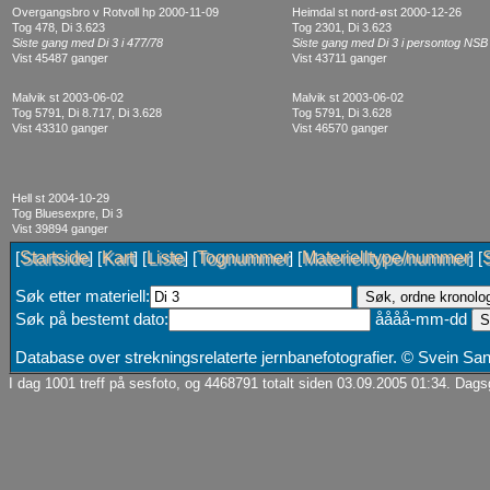
Overgangsbro v Rotvoll hp 2000-11-09
Heimdal st nord-øst 2000-12-26
Tog 478, Di 3.623
Tog 2301, Di 3.623
Siste gang med Di 3 i 477/78
Siste gang med Di 3 i persontog NSB
Vist 45487 ganger
Vist 43711 ganger
Malvik st 2003-06-02
Malvik st 2003-06-02
Tog 5791, Di 8.717, Di 3.628
Tog 5791, Di 3.628
Vist 43310 ganger
Vist 46570 ganger
Hell st 2004-10-29
Tog Bluesexpre, Di 3
Vist 39894 ganger
Startside
Kart
Liste
Tognummer
Materielltype/nummer
[
] [
] [
] [
] [
] [
Søk etter materiell:
Søk på bestemt dato:
åååå-mm-dd
Database over strekningsrelaterte jernbanefotografier. © Svein S
I dag 1001 treff på sesfoto, og 4468791 totalt siden 03.09.2005 01:34. Dagsg