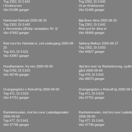
Tog 2302, Di 3.642
Tog 2302, Di 3.642
I Krokkurven
Ut av Krokkurven
Vist 51495 ganger
Vist 51495 ganger
Hanestad-Barkald 2000-08-20
Bjørånes-Atna 2000-08-20
Tog 2302, Di 3.642
Tog 2302, Di 3.642
v Hersetstøa (Østby rasteplass Rv 3)
Rett syd for Atna st
Vist 47662 ganger
Vist 48490 ganger
Rett nord for Heimdal st, ved undergang 2000-08-
Søberg-Melhus 2000-08-27
20
Tog 2302, Di 3.633
Tog 410, Di 3.631
Vist 44827 ganger
Vist 42987 ganger
Hundhamaren, fra nes 2000-09-00
Ved bro over ny Ranheimsveg, sydfra
Tog 5792, Di 3.633
gård 2000-09-00
Vist 46746 ganger
Tog 478, Di 3.642
Vist 48073 ganger
Overgangsbro v Rotvoll hp 2000-09-00
Overgangsbro v Rotvoll hp 2000-09-
Tog 471, Di 3.619
Tog 471, Di 3.619
Vist 47751 ganger
Vist 47751 ganger
Ranheimsveien, mot bro over Ladediagonalen
Ranheimsveien, mot bro over Ladedi
2000-09-00
2000-09-00
Tog 477, Di 3.641
Tog 477, Di 3.641
Vist 47746 ganger
Vist 47746 ganger