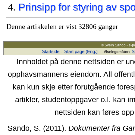
Prinsipp for styring av sp
Denne artikkelen er vist 32806 ganger
© Svein Sando - e-p
Startside
Start page (Eng.)
S
·
· ·
Visningsmåter:
Innholdet på denne nettsiden er un
opphavsmannens eiendom. All offentlig 
kan kun skje etter forutgående fores
artikler, studentoppgaver o.l. kan i
nettsiden kan føres opp i
Sando, S. (2011).
Dokumenter fra Ga