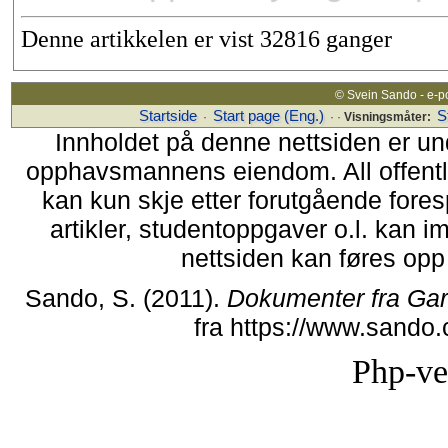
Denne artikkelen er vist 32816 ganger
© Svein Sando - e-p
Startside
Start page (Eng.)
S
·
· ·
Visningsmåter:
Innholdet på denne nettsiden er un
opphavsmannens eiendom. All offentlig 
kan kun skje etter forutgående fores
artikler, studentoppgaver o.l. kan i
nettsiden kan føres opp i
Sando, S. (2011).
Dokumenter fra Ga
fra https://www.sando
Php-ve