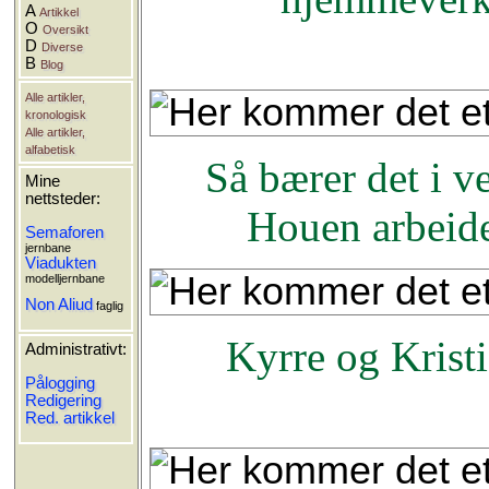
A
Artikkel
O
Oversikt
D
Diverse
B
Blog
Alle artikler,
kronologisk
Alle artikler,
alfabetisk
Så bærer det i 
Mine
nettsteder:
Houen arbeide
Semaforen
jernbane
Viadukten
modelljernbane
Non Aliud
faglig
Kyrre og Krist
Administrativt:
Pålogging
Redigering
Red. artikkel