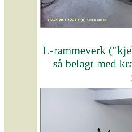
L-rammeverk ("kjel
så belagt med kr