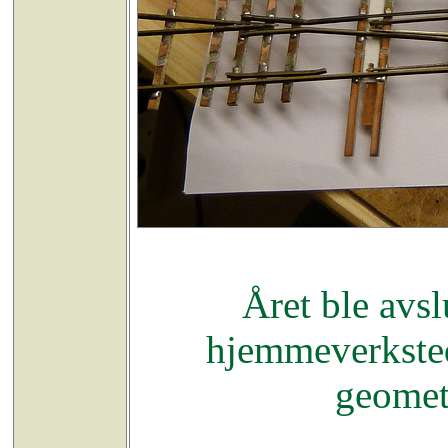
Året ble avs
hjemmeverksted
geomet