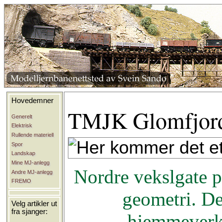
Hovedemner
TMJK Glomfjord
Generelt
Elektrisk
Rullende materiell
Spor
Landskap
Mine MJ-anlegg
Nordre vekslgate p
Andre MJ-anlegg
FREMO
geometri. De
Velg artikler ut
fra sjanger:
hjemmeverks