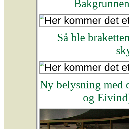
Bakgrunnene 
Så ble brakette
sk
Ny belysning med d
og Eivind